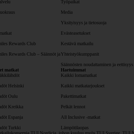
lvelu
Työpaikat
uokraus
Media
Yksityisyys ja tietosuoja
atkat
Evästeasetukset
iles Rewards Club
Kestävä matkailu
iles Rewards Club – Säännöt ja
Yhteistyökumppanit
Säännösten noudattaminen ja eettisyys
set matkat
Haetuimmat
äkkilähdöt
Kaikki lomamatkat
döt Helsinki
Kaikki matkatarjoukset
hdöt Oulu
Pakettimatkat
hdöt Kreikka
Pelkät lennot
hdöt Espanja
All Inclusive -matkat
döt Turkki
Lämpötilaopas
tkailukonsernia TUI Nordicia, johon kuuluu myös TUI Sverige, TUI N