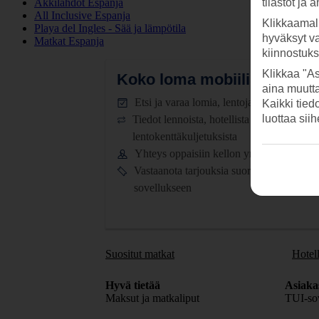
Äkkilähdöt Espanja
tilastot ja 
All Inclusive Espanja
Klikkaamal
Playa del Ingles - Sää ja lämpötila
hyväksyt v
Matkat Espanja
kiinnostuk
Klikkaa "As
Koko loma mobiilissa.
Lataa
aina muutt
Etsi ja varaa lomia, lentoja ja hotelleja
Kaikki tied
luottaa sii
Tiedot lennoista, hotellista ja
lentokenttäkuljetuksista
Yhteys oppaisiin kellon ympäri
Vastaanota tarjouksia suoraan
sovellukseen
Suositut matkat
Hotell
Hyvä tietää
Asiaka
Maksut ja matkaliput
TUI-sov