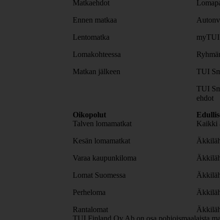
Matkaehdot
Lomapa
Ennen matkaa
Autonv
Lentomatka
myTUI
Lomakohteessa
Ryhmäm
Matkan jälkeen
TUI Sm
TUI Sm
ehdot
Oikopolut
Edulli
Talven lomamatkat
Kaikki 
Kesän lomamatkat
Äkkiläh
Varaa kaupunkiloma
Äkkilä
Lomat Suomessa
Äkkilä
Perheloma
Äkkilä
Rantalomat
Äkkiläh
TUI Finland Oy Ab on osa pohjoismaalaista ma