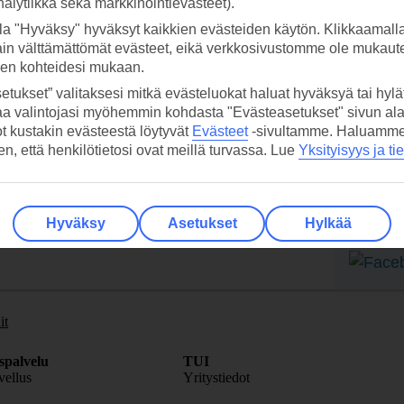
analytiikka sekä markkinointievästeet).
la "Hyväksy" hyväksyt kaikkien evästeiden käytön. Klikkaamall
ain välttämättömät evästeet, eikä verkkosivustomme ole mukaute
sen kohteidesi mukaan.
etukset” valitaksesi mitkä evästeluokat haluat hyväksyä tai hylät
 TUI-sovellus nyt!
Vastaa
aa valintojasi myöhemmin kohdasta "Evästeasetukset" sivun ala
tietoj
Lataa sovellus kätevästi lukemalla
ot kustakin evästeestä löytyvät
Evästeet
-sivultamme.
Haluamme, 
hen, että henkilötietosi ovat meillä turvassa. Lue
Yksityisyys ja ti
QR-koodi puhelimesi kameralla.
Ti
Seuraa
Hyväksy
Asetukset
Hylkää
media
it
spalvelu
TUI
ellus
Yritystiedot