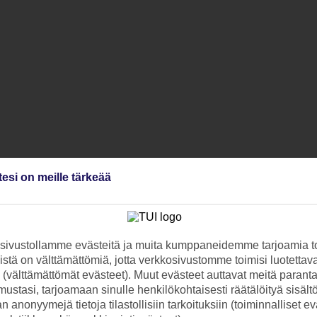
tesi on meille tärkeää
ivustollamme evästeitä ja muita kumppaneidemme tarjoamia to
stä on välttämättömiä, jotta verkkosivustomme toimisi luotettava
ti (välttämättömät evästeet). Muut evästeet auttavat meitä paran
ustasi, tarjoamaan sinulle henkilökohtaisesti räätälöityä sisält
 anonyymejä tietoja tilastollisiin tarkoituksiin (toiminnalliset ev