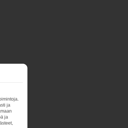
imintoja.
sti ja
tamaan
öä ja
ästeet,