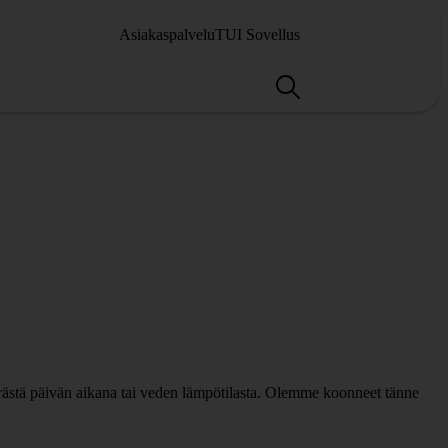
Asiakaspalvelu
TUI Sovellus
ärästä päivän aikana tai veden lämpötilasta. Olemme koonneet tänne