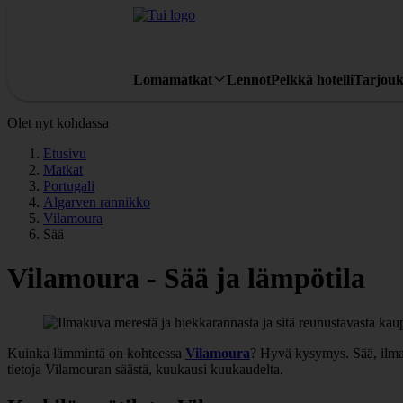
Lomamatkat
Lennot
Pelkkä hotelli
Tarjouk
Olet nyt kohdassa
Etusivu
Matkat
Portugali
Algarven rannikko
Vilamoura
Sää
Vilamoura - Sää ja lämpötila
Kuinka lämmintä on kohteessa
Vilamoura
? Hyvä kysymys. Sää, ilmas
tietoja Vilamouran säästä, kuukausi kuukaudelta.