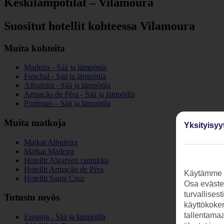
Keskilämpötilat – Vilamoura
Suositut hotellit kohteessa Vilamoura
Muita kohteita
Madeira - Sää ja lämpötila
Funchal - Sää ja lämpötila
Albufeira - Sää ja lämpötila
Armação de Pêra - Sää ja lämpötila
Portimao – Sää ja lämpötila
Muita matkoja
Yksityisyy
Matkat Albufeira
Matkat Madeira
Hotellit Algarven rannikko
Hotellit Armação de Pêra
Käytämme s
Hotellit Santa Cruz
Osa evästei
turvallises
Tutustu myös
käyttökokem
tallentamaan
Espanja - Sää ja lämpötila