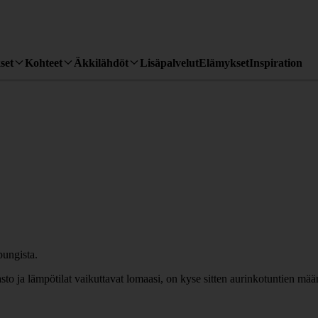
set
Kohteet
Äkkilähdöt
Lisäpalvelut
Elämykset
Inspiration
to ja lämpötilat vaikuttavat lomaasi, on kyse sitten aurinkotuntien mä