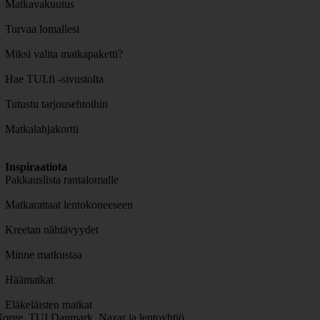
Matkavakuutus
Turvaa lomallesi
Miksi valita matkapaketti?
Hae TUI.fi -sivustolta
Tutustu tarjousehtoihin
Matkalahjakortti
Inspiraatiota
Pakkauslista rantalomalle
Matkarattaat lentokoneeseen
Kreetan nähtävyydet
Minne matkustaa
Häämatkat
Eläkeläisten matkat
orge, TUI Danmark, Nazar ja lentoyhtiö