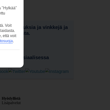
a "Hylkää"
ttu
ä. Voit
nota tarjouksia ja vinkkejä ja
laidasta.
a uutuuksista.
että voit
etosuoja
.
laa uutiskirje
 meitä sosiaalisessa
ssa
Hyödyllistä
Lisäpalvelut