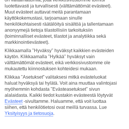
Nukkuminen
luotettavasti ja turvallisesti (välttämättömät evästeet).
4.3/5
Hinta-laatusuhde
Muut evästeet auttavat meitä parantamaan
4.2/5
käyttökokemustasi, tarjoamaan sinulle
henkilökohtaisesti räätälöityä sisältöä ja tallentamaan
Hotelliesittely
anonyymejä tietoja tilastollisiin tarkoituksiin
(toiminnalliset evästeet, tilastot ja analytiikka sekä
4*
markkinointievästeet).
Paikallinen luokitus
Klikkaamalla "Hyväksy" hyväksyt kaikkien evästeiden
käytön. Klikkaamalla "Hylkää" hyväksyt vain
Moderni hotelli ja wellnessalue
välttämättömät evästeet, eikä verkkosivustomme ole
mukautettu kiinnostuksen kohteidesi mukaan.
Golden Tulip Gdansk Residence sijaitsee kauniissa Gdanskin
rannikkokaupungissa. Asut modernissa ja tyylikkäässä hotellissa,
Klikkaa "Asetukset” valitaksesi mitkä evästeluokat
joko hotellihuoneessa tai hyvin varustellussa huoneistossa. Hotellilla
haluat hyväksyä tai hylätä. Voit aina muuttaa valintojasi
on viihtyisä wellnessalue, jolla jacuzzi, uima-allas, sauna ja
myöhemmin kohdasta "Evästeasetukset" sivun
höyrysauna.
alalaidasta. Kaikki tiedot kustakin evästeestä löytyvät
Hotellissa on sekä baari että ravintola. Voit nauttia herkullisista
Evästeet
-sivultamme.
Haluamme, että voit luottaa
aterioista, sekä kansainvälisistä että puolalaisista.
siihen, että henkilötietosi ovat meillä turvassa. Lue
Yksityisyys ja tietosuoja
.
Hotellilla on:
Ravintola ja baari