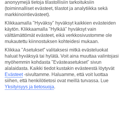
Hinta-laatusuhde
anonyymejä tietoja tilastollisiin tarkoituksiin
4.2/5
(toiminnalliset evästeet, tilastot ja analytiikka sekä
markkinointievästeet).
Hotelliesittely
Klikkaamalla "Hyväksy" hyväksyt kaikkien evästeiden
käytön. Klikkaamalla "Hylkää" hyväksyt vain
4*
välttämättömät evästeet, eikä verkkosivustomme ole
Paikallinen luokitus
mukautettu kiinnostuksen kohteidesi mukaan.
Keskeinen sijainti Vanhassakaupungissa
Klikkaa "Asetukset” valitaksesi mitkä evästeluokat
haluat hyväksyä tai hylätä. Voit aina muuttaa valintojasi
Scandic Gdansk sijaitsee juna-aseman läheisyydessä, Gdanskin
myöhemmin kohdasta "Evästeasetukset" sivun
vanhassa kaupunginosassa. Lähistöllä on nähtävyyksiä kuten
alalaidasta. Kaikki tiedot kustakin evästeestä löytyvät
satamanosturi Motlawa-joen äärellä sekä historiallinen rakennus
Evästeet
-sivultamme.
Haluamme, että voit luottaa
Green Gate. Hotellilla on ravintola, baari ja wellnesstilat.
Kesäkaudella voit rentoutua terassilla.
siihen, että henkilötietosi ovat meillä turvassa. Lue
Yksityisyys ja tietosuoja
.
Airport City Gdańskin lentokentälle on matkaa n. 14 km.
Hotellilla on:
Ravintola ja baari
Wellnesstilat
Kuntosali
Pesulapalvelut