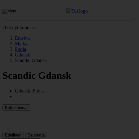
Olet nyt kohdassa
Etusivu
Matkat
Puola
Gdansk
Scandic Gdansk
Scandic Gdansk
Gdansk, Puola
Katso hinnat
Edellinen
Seuraava