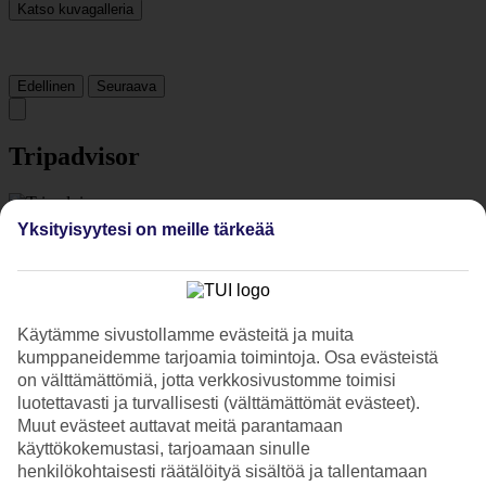
Katso kuvagalleria
Edellinen
Seuraava
Tripadvisor
4.1/5
Yksityisyytesi on meille tärkeää
Luokitus
4.1 / 5
alkaen
960 arviota
Siisteys
4.5/5
Sijainti
Käytämme sivustollamme evästeitä ja muita
4.6/5
kumppaneidemme tarjoamia toimintoja. Osa evästeistä
Huone
on välttämättömiä, jotta verkkosivustomme toimisi
4.2/5
luotettavasti ja turvallisesti (välttämättömät evästeet).
Palvelu
Muut evästeet auttavat meitä parantamaan
4.3/5
käyttökokemustasi, tarjoamaan sinulle
Nukkuminen
4.2/5
henkilökohtaisesti räätälöityä sisältöä ja tallentamaan