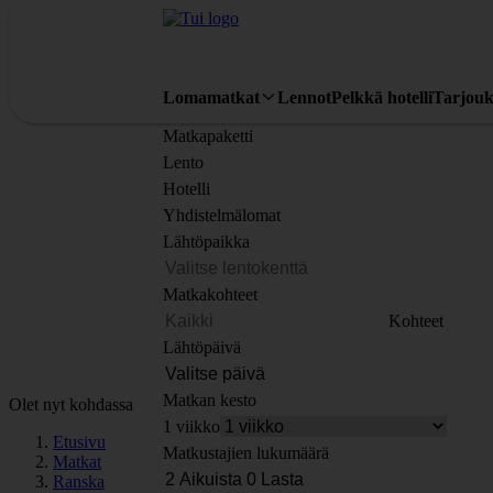
Lomamatkat
Lennot
Pelkkä hotelli
Tarjouk
Matkapaketti
Lento
Hotelli
Yhdistelmälomat
Lähtöpaikka
Matkakohteet
Kohteet
Lähtöpäivä
Matkan kesto
Olet nyt kohdassa
1 viikko
Etusivu
Matkustajien lukumäärä
Matkat
Ranska