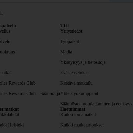
it
spalvelu
TUI
ellus
Yritystiedot
lvelu
Työpaikat
uokraus
Media
Yksityisyys ja tietosuoja
atkat
Evästeasetukset
iles Rewards Club
Kestävä matkailu
iles Rewards Club – Säännöt ja
Yhteistyökumppanit
Säännösten noudattaminen ja eettisyys
set matkat
Haetuimmat
äkkilähdöt
Kaikki lomamatkat
döt Helsinki
Kaikki matkatarjoukset