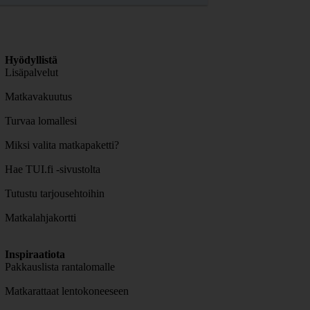
Hyödyllistä
Lisäpalvelut
Matkavakuutus
Turvaa lomallesi
Miksi valita matkapaketti?
Hae TUI.fi -sivustolta
Tutustu tarjousehtoihin
Matkalahjakortti
Inspiraatiota
Pakkauslista rantalomalle
Matkarattaat lentokoneeseen