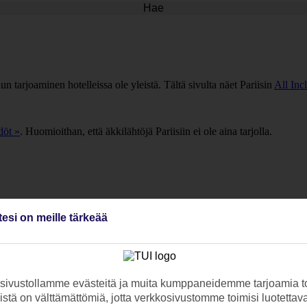
Hae
lun tarjoaminen hotelleissa ole yleistä. Tältä sivulta näet Pariisin
All Inc
döt »
. Huomioithan, että äkkilähtöjä Pariisiin ei ole aina tarjolla.
tesi on meille tärkeää
ivustollamme evästeitä ja muita kumppaneidemme tarjoamia to
stä on välttämättömiä, jotta verkkosivustomme toimisi luotettava