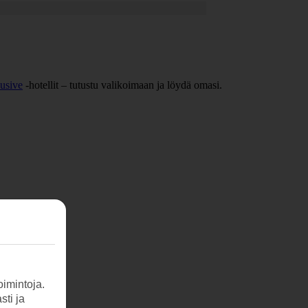
lusive
-hotellit – tutustu valikoimaan ja löydä omasi.
imintoja.
sti ja