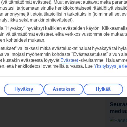
ti (välttämättömät evästeet). Muut evästeet auttavat meitä paran
ustasi, tarjoamaan sinulle henkilökohtaisesti räätälöityä sisält
 anonyymejä tietoja tilastollisiin tarkoituksiin (toiminnalliset ev
analytiikka sekä markkinointievästeet).
la "Hyväksy" hyväksyt kaikkien evästeiden käytön. Klikkaamall
ain välttämättömät evästeet, eikä verkkosivustomme ole mukaute
sen kohteidesi mukaan.
etukset” valitaksesi mitkä evästeluokat haluat hyväksyä tai hylät
aa valintojasi myöhemmin kohdasta "Evästeasetukset" sivun ala
ot kustakin evästeestä löytyvät
Evästeet
-sivultamme.
Haluamme, 
hen, että henkilötietosi ovat meillä turvassa. Lue
Yksityisyys ja ti
 TUI-sovellus nyt!
Vastaa
tietoj
Lataa sovellus kätevästi lukemalla
QR-koodi puhelimesi kameralla.
Ti
Hyväksy
Asetukset
Hylkää
Seuraa
media