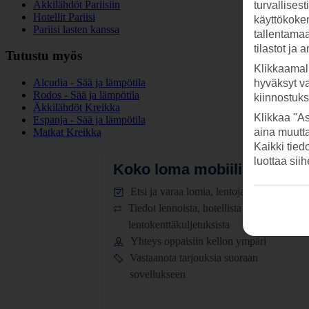
Äkkilähdöt Pariisiin
turvallises
Hotellit Pariisi
käyttökokem
Pariisi lasten kanssa
tallentamaan
tilastot ja 
Tutustu myös
Klikkaamal
Alcudia - Sää ja lämpötila
hyväksyt v
Rodos - Sää ja lämpötila
kiinnostuk
Äkkilähdöt Kreikka
Klikkaa "As
Espanja - Sää ja lämpötila
Matkat Kreikka
aina muutt
Kaikki tied
luottaa sii
Koko loma mobiilissa.
Lataa
Etsi ja varaa lomia, lentoja ja hotelleja
Tiedot lennoista, hotellista ja
lentokenttäkuljetuksista
Yhteys oppaisiin kellon ympäri
Vastaanota tarjouksia suoraan
sovellukseen