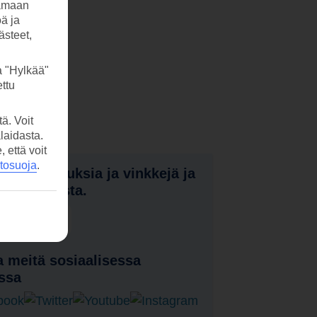
tamaan
öä ja
ästeet,
a "Hylkää"
ttu
ä. Voit
laidasta.
että voit
etosuoja
.
nota tarjouksia ja vinkkejä ja
a uutuuksista.
laa uutiskirje
 meitä sosiaalisessa
ssa