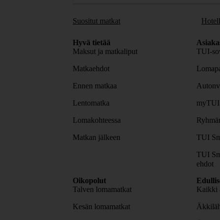
Suositut matkat
Hotell
Hyvä tietää
Asiaka
Maksut ja matkaliput
TUI-sov
Matkaehdot
Lomapa
Ennen matkaa
Autonv
Lentomatka
myTUI
Lomakohteessa
Ryhmäm
Matkan jälkeen
TUI Sm
TUI Sm
ehdot
Oikopolut
Edulli
Talven lomamatkat
Kaikki 
Kesän lomamatkat
Äkkiläh