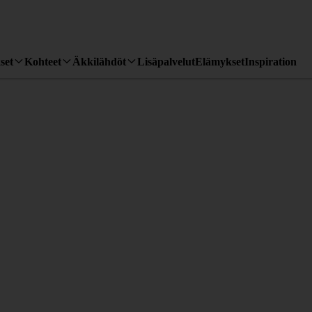
set
Kohteet
Äkkilähdöt
Lisäpalvelut
Elämykset
Inspiration