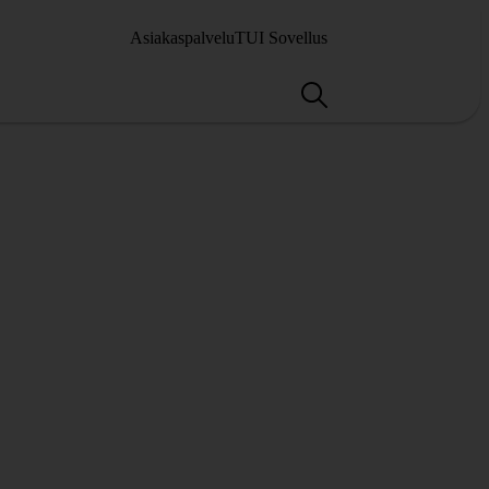
Asiakaspalvelu
TUI Sovellus