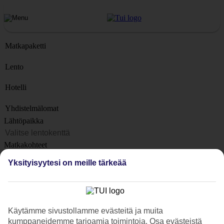
Matkapaketti
Lento
Hotelli
Yhdistelmälomat
Lähtöpaikka
Matkakohteet
Kohteet
Yksityisyytesi on meille tärkeää
Lähtöpäivä
Matkan kesto
1 viikko
Käytämme sivustollamme evästeitä ja muita
Matkustajien lukumäärä
kumppaneidemme tarjoamia toimintoja. Osa evästeistä