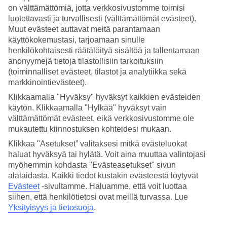
on välttämättömiä, jotta verkkosivustomme toimisi
Hae
luotettavasti ja turvallisesti (välttämättömät evästeet).
Muut evästeet auttavat meitä parantamaan
käyttökokemustasi, tarjoamaan sinulle
henkilökohtaisesti räätälöityä sisältöä ja tallentamaan
Olet nyt kohdassa
anonyymejä tietoja tilastollisiin tarkoituksiin
(toiminnalliset evästeet, tilastot ja analytiikka sekä
Etusivu
markkinointievästeet).
Matkat
Ranska
Klikkaamalla "Hyväksy" hyväksyt kaikkien evästeiden
Lyon
käytön. Klikkaamalla "Hylkää" hyväksyt vain
Hotellit
välttämättömät evästeet, eikä verkkosivustomme ole
mukautettu kiinnostuksen kohteidesi mukaan.
Hotellit Lyon
Klikkaa "Asetukset” valitaksesi mitkä evästeluokat
haluat hyväksyä tai hylätä. Voit aina muuttaa valintojasi
Katso kaikki
hotellit Lyonissa
. TUIlta löydät hotellit jokaiseen
myöhemmin kohdasta "Evästeasetukset" sivun
makuun. Hotelli perheelle tai aikuiseen makuun, tunnelmallinen
alalaidasta. Kaikki tiedot kustakin evästeestä löytyvät
pikkuhotelli, lomaluksusta tai edullisempi vaihtoehto? Mitä ikinä
Evästeet
-sivultamme.
Haluamme, että voit luottaa
haluatkaan, meiltä löydät juuri sopivan hotellin.
siihen, että henkilötietosi ovat meillä turvassa. Lue
Yksityisyys ja tietosuoja
.
Hotellivinkit