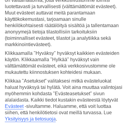
on välttämättömiä, jotta verkkosivustomme toimisi
luotettavasti ja turvallisesti (välttämättömät evästeet).
Hae
Muut evästeet auttavat meitä parantamaan
käyttökokemustasi, tarjoamaan sinulle
henkilökohtaisesti räätälöityä sisältöä ja tallentamaan
anonyymejä tietoja tilastollisiin tarkoituksiin
Olet nyt kohdassa
(toiminnalliset evästeet, tilastot ja analytiikka sekä
markkinointievästeet).
Etusivu
Matkat
Klikkaamalla "Hyväksy" hyväksyt kaikkien evästeiden
Ranska
käytön. Klikkaamalla "Hylkää" hyväksyt vain
Ranskan Alpit
välttämättömät evästeet, eikä verkkosivustomme ole
Avoriaz
mukautettu kiinnostuksen kohteidesi mukaan.
Hotellit
Klikkaa "Asetukset” valitaksesi mitkä evästeluokat
Hotellit Avoriaz
haluat hyväksyä tai hylätä. Voit aina muuttaa valintojasi
myöhemmin kohdasta "Evästeasetukset" sivun
alalaidasta. Kaikki tiedot kustakin evästeestä löytyvät
Katso TUIn hotellit
Avoriazissa
! TUIlta löydät hotellit jokaiselle.
Evästeet
-sivultamme.
Haluamme, että voit luottaa
Hotelli yksin matkustavalle, perheelle tai kaveruksille. Meiltä löydät
siihen, että henkilötietosi ovat meillä turvassa. Lue
juuri sopivan hotellin.
Yksityisyys ja tietosuoja
.
Katso kaikki hotellit Ranskan Alpeilla