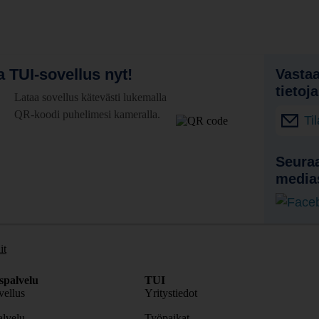
 TUI-sovellus nyt!
Vastaa
tietoj
Lataa sovellus kätevästi lukemalla
QR-koodi puhelimesi kameralla.
Ti
Seuraa
media
it
spalvelu
TUI
ellus
Yritystiedot
lvelu
Työpaikat