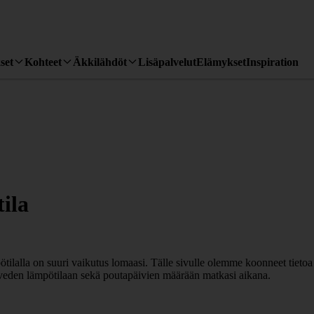
set
Kohteet
Äkkilähdöt
Lisäpalvelut
Elämykset
Inspiration
ila
tilalla on suuri vaikutus lomaasi. Tälle sivulle olemme koonneet tietoa
veden lämpötilaan sekä poutapäivien määrään matkasi aikana.