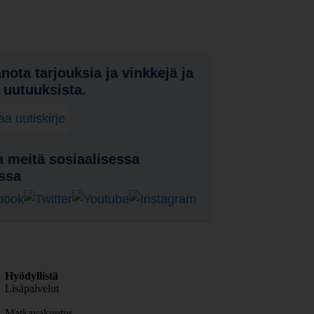
nota tarjouksia ja vinkkejä ja
a uutuuksista.
laa uutiskirje
 meitä sosiaalisessa
ssa
Hyödyllistä
Lisäpalvelut
Matkavakuutus