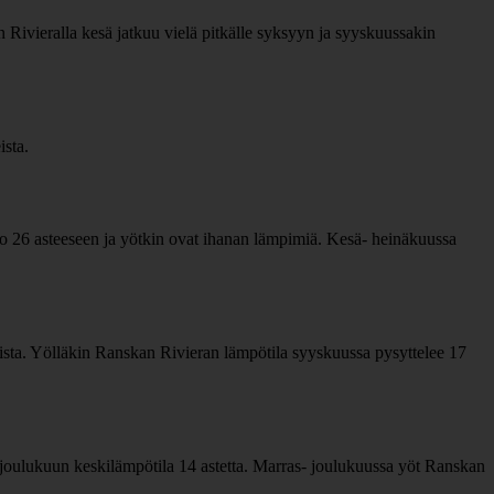
ivieralla kesä jatkuu vielä pitkälle syksyyn ja syyskuussakin
ista.
jo 26 asteeseen ja yötkin ovat ihanan lämpimiä. Kesä- heinäkuussa
ista. Yölläkin Ranskan Rivieran lämpötila syyskuussa pysyttelee 17
joulukuun keskilämpötila 14 astetta. Marras- joulukuussa yöt Ranskan