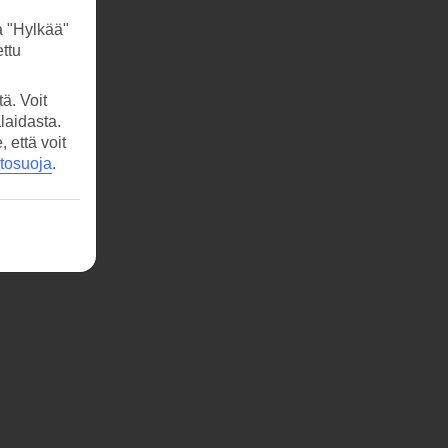
a "Hylkää"
ttu
ä. Voit
laidasta.
että voit
etosuoja
.