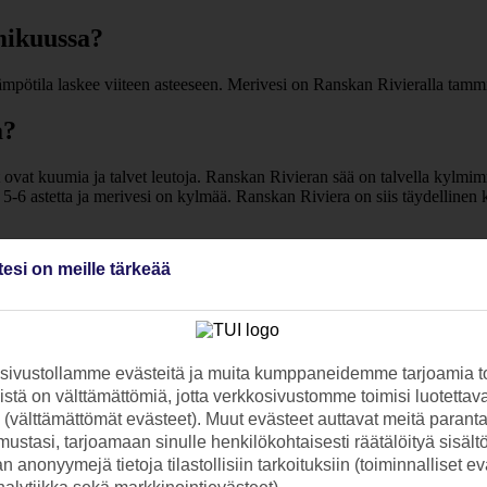
mikuussa?
ämpötila laskee viiteen asteeseen. Merivesi on Ranskan Rivieralla tam
a?
ät ovat kuumia ja talvet leutoja. Ranskan Rivieran sää on talvella kyl
5-6 astetta ja merivesi on kylmää. Ranskan Riviera on siis täydellinen 
ieralla?
tesi on meille tärkeää
tta, joten luvassa on ihania, pitkiä uintihetkiä lämpimässä, kristalli
a on kylmää.
akohteisiin.
ivustollamme evästeitä ja muita kumppaneidemme tarjoamia to
stä on välttämättömiä, jotta verkkosivustomme toimisi luotettava
ti (välttämättömät evästeet). Muut evästeet auttavat meitä paran
paa.
ustasi, tarjoamaan sinulle henkilökohtaisesti räätälöityä sisält
 anonyymejä tietoja tilastollisiin tarkoituksiin (toiminnalliset ev