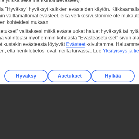
analytiikka sekä markkinointievästeet).
la "Hyväksy" hyväksyt kaikkien evästeiden käytön. Klikkaamall
a
ain välttämättömät evästeet, eikä verkkosivustomme ole mukaute
sen kohteidesi mukaan.
etukset” valitaksesi mitkä evästeluokat haluat hyväksyä tai hylät
aa valintojasi myöhemmin kohdasta "Evästeasetukset" sivun ala
ot kustakin evästeestä löytyvät
Evästeet
-sivultamme.
Haluamme, 
hen, että henkilötietosi ovat meillä turvassa. Lue
Yksityisyys ja ti
Hyväksy
Asetukset
Hylkää