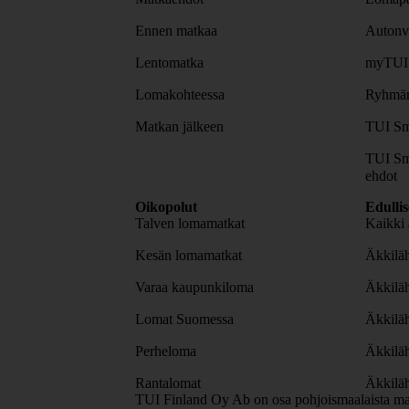
Ennen matkaa
Autonv
Lentomatka
myTUI
Lomakohteessa
Ryhmäm
Matkan jälkeen
TUI Sm
TUI Sm
ehdot
Oikopolut
Edulli
Talven lomamatkat
Kaikki 
Kesän lomamatkat
Äkkiläh
Varaa kaupunkiloma
Äkkilä
Lomat Suomessa
Äkkilä
Perheloma
Äkkilä
Rantalomat
Äkkiläh
TUI Finland Oy Ab on osa pohjoismaalaista ma