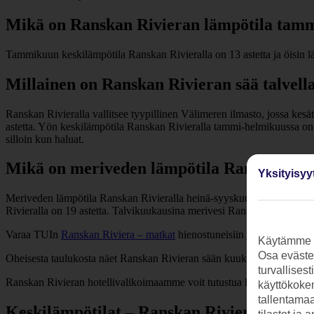
Mikä on Ranskan Rivieran lämpötila tam
Tammikuun keskilämpötila Ranskan Rivieralla on 13 astetta ja öisin l
Millainen on Ranskan Rivieran sää talvell
Ranskan Rivieralla vallitsee tyypillinen Välimeren ilmasto, jossa kes
astetta. Yön keskilämpötila Ranskan Rivieralla tammi-helmikuussa on 
silloin kun haluat.
Mikä on meriveden lämpötila Ranskan Riv
Yksityisyy
Meriveden lämpötila Ranskan Rivieralla heinä-syyskuussa on 21-23 aste
Rivieralla on 19 astetta. Talvikuukausina merivesi Ranskan Rivierall
Varaa TUIn
Ranskan Riviera – matkat
hienostuneisiin ja ylellisiin lom
Käytämme s
Osa evästei
Oheisesta taulukosta näet Ranskan Rivieran sään kuukausittain.
turvallises
Ranskan Rivieran hotellivalikoimaamme voit tutustua lähemmin alem
käyttökokem
tallentamaan
Keskilämpötilat – Ranskan Riviera