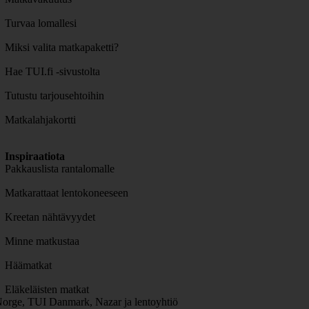
Turvaa lomallesi
Miksi valita matkapaketti?
Hae TUI.fi -sivustolta
Tutustu tarjousehtoihin
Matkalahjakortti
Inspiraatiota
Pakkauslista rantalomalle
Matkarattaat lentokoneeseen
Kreetan nähtävyydet
Minne matkustaa
Häämatkat
Eläkeläisten matkat
orge, TUI Danmark, Nazar ja lentoyhtiö