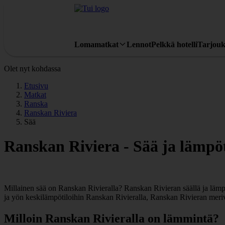
Lomamatkat
Lennot
Pelkkä hotelli
Tarjouk
Olet nyt kohdassa
Etusivu
Matkat
Ranska
Ranskan Riviera
Sää
Ranskan Riviera - Sää ja lämpöt
Millainen sää on Ranskan Rivieralla? Ranskan Rivieran säällä ja lämpö
ja yön keskilämpötiloihin Ranskan Rivieralla, Ranskan Rivieran meri
Milloin Ranskan Rivieralla on lämmintä?