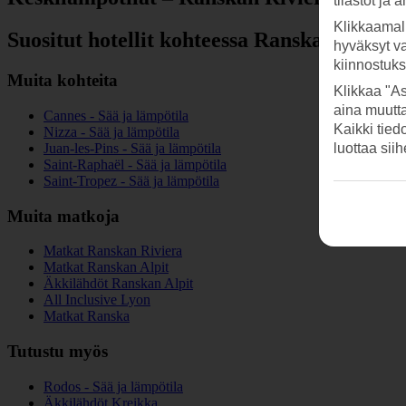
tilastot ja 
Klikkaamal
Suositut hotellit kohteessa Ranskan Rivier
hyväksyt v
kiinnostuk
Muita kohteita
Klikkaa "As
aina muutt
Cannes - Sää ja lämpötila
Kaikki tied
Nizza - Sää ja lämpötila
Juan-les-Pins - Sää ja lämpötila
luottaa sii
Saint-Raphaël - Sää ja lämpötila
Saint-Tropez - Sää ja lämpötila
Muita matkoja
Matkat Ranskan Riviera
Matkat Ranskan Alpit
Äkkilähdöt Ranskan Alpit
All Inclusive Lyon
Matkat Ranska
Tutustu myös
Rodos - Sää ja lämpötila
Äkkilähdöt Kreikka