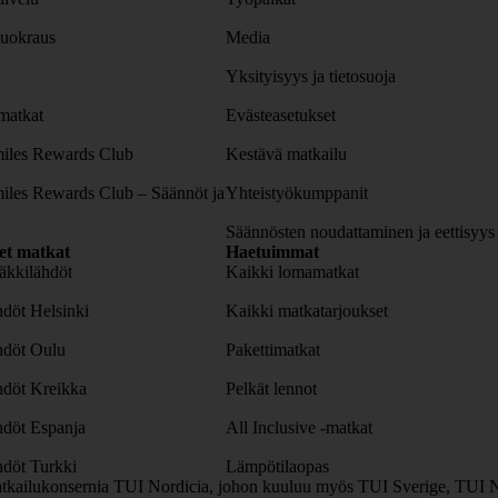
uokraus
Media
Yksityisyys ja tietosuoja
atkat
Evästeasetukset
iles Rewards Club
Kestävä matkailu
iles Rewards Club – Säännöt ja
Yhteistyökumppanit
Säännösten noudattaminen ja eettisyys
set matkat
Haetuimmat
äkkilähdöt
Kaikki lomamatkat
döt Helsinki
Kaikki matkatarjoukset
hdöt Oulu
Pakettimatkat
hdöt Kreikka
Pelkät lennot
hdöt Espanja
All Inclusive -matkat
döt Turkki
Lämpötilaopas
tkailukonsernia TUI Nordicia, johon kuuluu myös TUI Sverige, TUI N