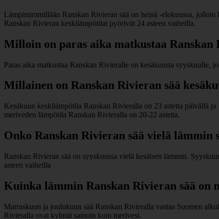
Lämpimimmillään Ranskan Rivieran sää on heinä -elokuussa, jolloin k
Ranskan Rivieran keskilämpötilat pyörivät 24 asteen vaiheilla.
Milloin on paras aika matkustaa Ranskan 
Paras aika matkustaa Ranskan Rivieralle on kesäkuusta syyskuulle, jollo
Millainen on Ranskan Rivieran sää kesäku
Kesäkuun keskilämpötila Ranskan Rivieralla on 23 astetta päivällä ja
meriveden lämpötila Ranskan Rivieralla on 20-22 astetta.
Onko Ranskan Rivieran sää vielä lämmin 
Ranskan Rivieran sää on syyskuussa vielä kesäisen lämmin. Syyskuun k
asteen vaiheilla
Kuinka lämmin Ranskan Rivieran sää on m
Marraskuun ja joulukuun sää Ranskan Rivieralla vastaa Suomen alkuke
Rivieralla ovat kylmiä samoin kuin merivesi.