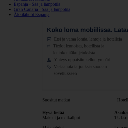
Espanja - Sää ja lämpötila
Gran Canaria - Sää ja lämpötila
Äkkilähdöt Espanja
Koko loma mobiilissa.
Lataa
Etsi ja varaa lomia, lentoja ja hotelleja
Tiedot lennoista, hotellista ja
lentokenttäkuljetuksista
Yhteys oppaisiin kellon ympäri
Vastaanota tarjouksia suoraan
sovellukseen
Suositut matkat
Hotell
Hyvä tietää
Asiaka
Maksut ja matkaliput
TUI-sov
Matkaehdot
Lomapa