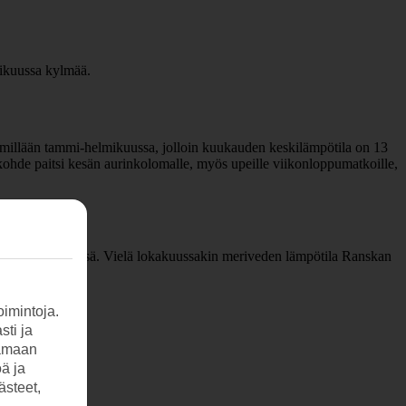
mikuussa kylmää.
mimmillään tammi-helmikuussa, jolloin kuukauden keskilämpötila on 13
kohde paitsi kesän aurinkolomalle, myös upeille viikonloppumatkoille,
nkirkkaassa vedessä. Vielä lokakuussakin meriveden lämpötila Ranskan
imintoja.
sti ja
tamaan
öä ja
ästeet,