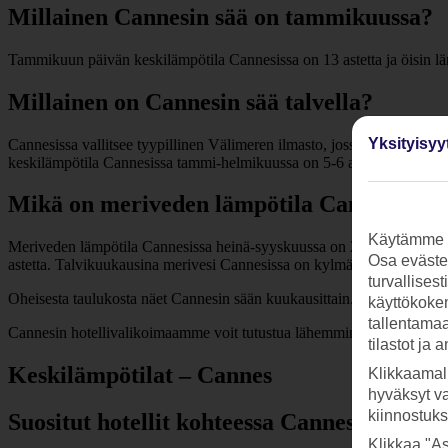
Millainen Cannesin sää on tammikuussa?
Tammikuun päivän keskilämpötila Cannesissa on 13 astetta ja öisin l
Millainen on Cannesin sää talvella?
Yksityisyy
Cannesissa vallitsee tyypillinen Välimeren ilmasto, jossa kesät ovat 
keskilämpötila Cannesissa tammi-helmikuussa on 5-6 astetta ja merives
Mikä on meriveden lämpötila Cannesissa 
Käytämme s
Meriveden lämpötila Cannesissa heinä-syyskuussa on 21-23 astetta, jo
Osa evästei
astetta. Talvikuukausina merivesi Cannesissa on kylmää.
turvallises
Oheisesta taulukosta näet Cannesin sään kuukausittain.
käyttökokem
tallentamaan
Cannesin hotellivalikoimaamme voit tutustua lähemmin alempaa.
tilastot ja 
Keskilämpötilat – Cannes
Klikkaamal
hyväksyt v
kiinnostuk
Suositut hotellit kohteessa Cannes
Klikkaa "As