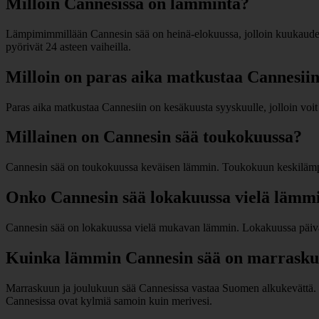
Milloin Cannesissa on lämmintä?
Lämpimimmillään Cannesin sää on heinä-elokuussa, jolloin kuukauden 
pyörivät 24 asteen vaiheilla.
Milloin on paras aika matkustaa Cannesii
Paras aika matkustaa Cannesiin on kesäkuusta syyskuulle, jolloin voit n
Millainen on Cannesin sää toukokuussa?
Cannesin sää on toukokuussa keväisen lämmin. Toukokuun keskilämpötil
Onko Cannesin sää lokakuussa vielä lämm
Cannesin sää on lokakuussa vielä mukavan lämmin. Lokakuussa päivän 
Kuinka lämmin Cannesin sää on marraskuu
Marraskuun ja joulukuun sää Cannesissa vastaa Suomen alkukevättä. M
Cannesissa ovat kylmiä samoin kuin merivesi.