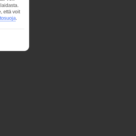
laidasta.
että voit
etosuoja
.