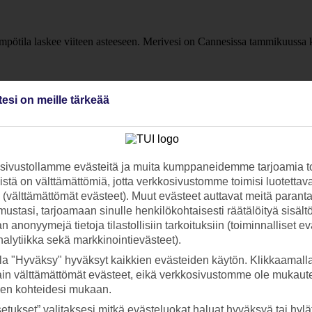
ämpötila laskee viiteen asteeseen. Merivesi on Cannesissa tammikuussa
tesi on meille tärkeää
kuumia ja talvet leutoja. Cannesin sää on talvella kylmimmillään tammi-
i on kylmää. Cannes on siis täydellinen kohde paitsi kesän aurinkoloma
?
ivustollamme evästeitä ja muita kumppaneidemme tarjoamia to
ten luvassa on ihania, pitkiä uintihetkiä lämpimässä, turkoosinsinises
stä on välttämättömiä, jotta verkkosivustomme toimisi luotettava
ti (välttämättömät evästeet). Muut evästeet auttavat meitä paran
ustasi, tarjoamaan sinulle henkilökohtaisesti räätälöityä sisält
 anonyymejä tietoja tilastollisiin tarkoituksiin (toiminnalliset ev
analytiikka sekä markkinointievästeet).
la "Hyväksy" hyväksyt kaikkien evästeiden käytön. Klikkaamall
ain välttämättömät evästeet, eikä verkkosivustomme ole mukaute
sen kohteidesi mukaan.
etukset” valitaksesi mitkä evästeluokat haluat hyväksyä tai hylät