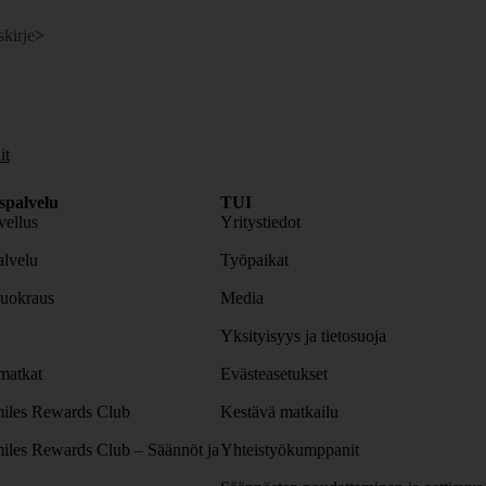
skirje
>
it
spalvelu
TUI
ellus
Yritystiedot
lvelu
Työpaikat
uokraus
Media
Yksityisyys ja tietosuoja
atkat
Evästeasetukset
iles Rewards Club
Kestävä matkailu
iles Rewards Club – Säännöt ja
Yhteistyökumppanit