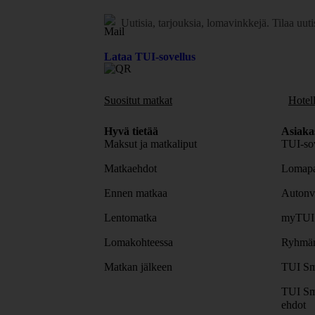
Uutisia, tarjouksia, lomavinkkejä.
Tilaa uuti
Lataa TUI-sovellus
Suositut matkat
Hotell
Hyvä tietää
Asiaka
Maksut ja matkaliput
TUI-sov
Matkaehdot
Lomapa
Ennen matkaa
Autonv
Lentomatka
myTUI
Lomakohteessa
Ryhmäm
Matkan jälkeen
TUI Sm
TUI Sm
ehdot