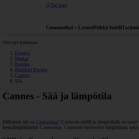
Lomamatkat
Lennot
Pelkkä hotelli
Tarjouk
Olet nyt kohdassa
Etusivu
Matkat
Ranska
Ranskan Riviera
Cannes
Sää
Cannes - Sää ja lämpötila
Millainen sää on
Cannesissa
? Cannesin säällä ja lämpötilalla on suuri
keskilämpötiloihin Cannesissa, Cannesin meriveden lämpötilaan sekä