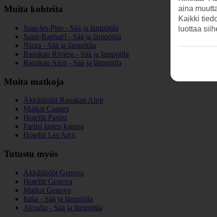
Muita kohteita
aina muutt
Kaikki tied
Juan-les-Pins - Sää ja lämpötila
luottaa sii
Saint-Raphaël - Sää ja lämpötila
Nizza - Sää ja lämpötila
Ranskan Riviera - Sää ja lämpötila
Ranskan Alpit - Sää ja lämpötila
Muita matkoja
Äkkilähdöt Ranskan Alpit
Matkat Cannes
Hotellit Pariisi
Pariisi lasten kanssa
Hotellit Les Arcs
Tutustu myös
Äkkilähdöt Genova
Hotellit Genova
Matkat Genova
Italia - Sää ja lämpötila
Alcudia - Sää ja lämpötila