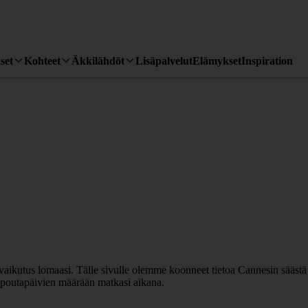
set
Kohteet
Äkkilähdöt
Lisäpalvelut
Elämykset
Inspiration
 vaikutus lomaasi. Tälle sivulle olemme koonneet tietoa Cannesin säästä
 poutapäivien määrään matkasi aikana.