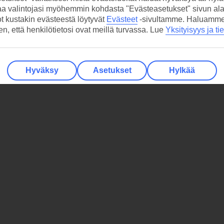
aa valintojasi myöhemmin kohdasta "Evästeasetukset" sivun ala
ot kustakin evästeestä löytyvät
Evästeet
-sivultamme.
Haluamme, 
hen, että henkilötietosi ovat meillä turvassa. Lue
Yksityisyys ja ti
Hyväksy
Asetukset
Hylkää