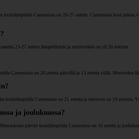
keskilämpötila Cannesissa on 26-27 astetta. Cannesissa kesä jatkuu vi
n?
auttia 23-27 asteen lämpötiloista ja merivesikin on yli 20 asteista.
a Cannesissa on 20 astetta päivällä ja 13 astetta yöllä. Meriveden lä
in?
keskilämpötila Cannesissa on 21 astetta ja merivesi on 19 asteista. Y
ssa ja joulukuussa?
arraskuun päivän keskilämpötila Cannesissa on 16 astetta ja joulukuun