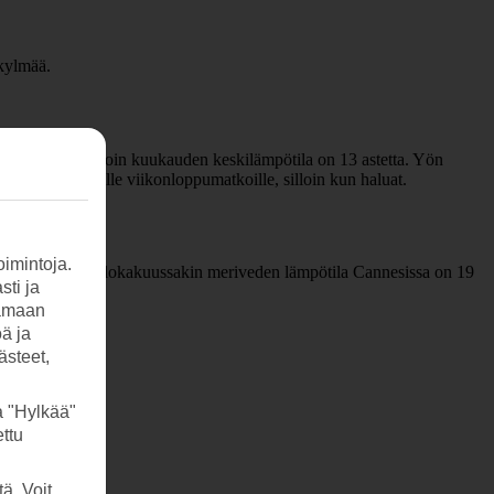
 kylmää.
helmikuussa, jolloin kuukauden keskilämpötila on 13 astetta. Yön
lle, myös upeille viikonloppumatkoille, silloin kun haluat.
imintoja.
sä vedessä. Vielä lokakuussakin meriveden lämpötila Cannesissa on 19
sti ja
tamaan
öä ja
ästeet,
a "Hylkää"
ttu
ä. Voit