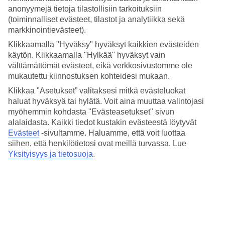
keränneet tänne tietoja Saint-Tropezin säästä kuukausi kuukaudelta.
anonyymejä tietoja tilastollisiin tarkoituksiin
Varaa
Saint-Tropez
– matkat Ranskan Rivieran lomakohteeseen,
(toiminnalliset evästeet, tilastot ja analytiikka sekä
joka tarjoaa ylellisyyttä ja rentoutumista aidossa ranskalaisessa
markkinointievästeet).
ilmapiirissä ja nauti lomasta!
Klikkaamalla "Hyväksy" hyväksyt kaikkien evästeiden
käytön. Klikkaamalla "Hylkää" hyväksyt vain
Keskilämpötilat – Saint-Tropez
välttämättömät evästeet, eikä verkkosivustomme ole
mukautettu kiinnostuksen kohteidesi mukaan.
Suositut hotellit kohteessa Saint-Tropez
Klikkaa "Asetukset” valitaksesi mitkä evästeluokat
haluat hyväksyä tai hylätä. Voit aina muuttaa valintojasi
Muita kohteita
myöhemmin kohdasta "Evästeasetukset" sivun
alalaidasta. Kaikki tiedot kustakin evästeestä löytyvät
Saint-Raphaël - Sää ja lämpötila
Val Thorens - Sää ja lämpötila
Evästeet
-sivultamme.
Haluamme, että voit luottaa
Val d'Isère - Sää ja lämpötila
siihen, että henkilötietosi ovat meillä turvassa. Lue
Tignes - Sää ja lämpötila
Yksityisyys ja tietosuoja
.
Ranskan Alpit - Sää ja lämpötila
Muita matkoja
Hotellit Lyon
Hotellit Chamonix
Pariisi lasten kanssa