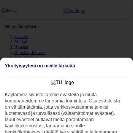
Olet nyt kohdassa
Etusivu
Matkat
Ranska
Ranskan Riviera
Saint-Tropez
Sää
Yksityisyytesi on meille tärkeää
Saint-Tropez - Sää ja lämpötila
Käytämme sivustollamme evästeitä ja muita
kumppaneidemme tarjoamia toimintoja. Osa evästeistä
on välttämättömiä, jotta verkkosivustomme toimisi
Katso sää ja lämpötilat – Saint-Tropez
luotettavasti ja turvallisesti (välttämättömät evästeet).
Kuinka lämmintä Saint-Tropezissa on lomasi aikana? Hyvä
Muut evästeet auttavat meitä parantamaan
kysymys. Sää ja ilmasto vaikuttavat olennaisesti lomaasi, on sitten
käyttökokemustasi, tarjoamaan sinulle
kyse meriveden lämpötilasta tai poutapäivien määrästä. Olemme
henkilökohtaisesti räätälöityä sisältöä ja tallentamaan