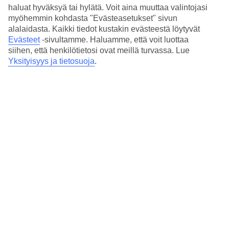
4.2/5
haluat hyväksyä tai hylätä. Voit aina muuttaa valintojasi
Hinta-laatusuhde
myöhemmin kohdasta "Evästeasetukset" sivun
3.7/5
alalaidasta. Kaikki tiedot kustakin evästeestä löytyvät
Evästeet
-sivultamme.
Haluamme, että voit luottaa
Hotelliesittely
siihen, että henkilötietosi ovat meillä turvassa. Lue
Yksityisyys ja tietosuoja
.
4*
Paikallinen luokitus
Keskeinen sijainti lähellä rinteitä
Lykke Hotel & Spa sijaitsee Chamonix'n keskustassa lähellä rinteitä,
ravintoloita ja huveja. Hotelli on sisustettu Savoyard-tyyliin, ja
joistakin osista on näkymät vuorille ja Alppien huipulle. Rinteissä
vietetyn päivän jälkeen voit rentoutua spassa, jossa on poreallas ja
mahdollisuus hierontaan.
Chamonix'n juna-asema on vain kivenheiton päässä.
Lykke Hotel & Spa -hotellilla on:
Ravintola ja baari
WiFi yleisissä tiloissa
24 h vastaanotto