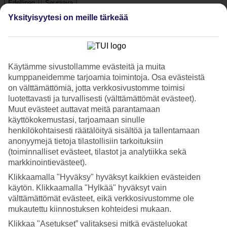
Edellinen
Seuraava
Katso kuvagalleria
Yksityisyytesi on meille tärkeää
Edellinen
Seuraava
Käytämme sivustollamme evästeitä ja muita
kumppaneidemme tarjoamia toimintoja. Osa evästeistä
Tripadvisor
on välttämättömiä, jotta verkkosivustomme toimisi
luotettavasti ja turvallisesti (välttämättömät evästeet).
Muut evästeet auttavat meitä parantamaan
3.9/5
käyttökokemustasi, tarjoamaan sinulle
Luokitus
3.9 / 5
alkaen
1446 arviota
henkilökohtaisesti räätälöityä sisältöä ja tallentamaan
anonyymejä tietoja tilastollisiin tarkoituksiin
Siisteys
(toiminnalliset evästeet, tilastot ja analytiikka sekä
4.2/5
markkinointievästeet).
Sijainti
4.6/5
Klikkaamalla "Hyväksy" hyväksyt kaikkien evästeiden
Huone
käytön. Klikkaamalla "Hylkää" hyväksyt vain
4/5
välttämättömät evästeet, eikä verkkosivustomme ole
Palvelu
mukautettu kiinnostuksen kohteidesi mukaan.
4/5
Nukkuminen
Klikkaa "Asetukset” valitaksesi mitkä evästeluokat