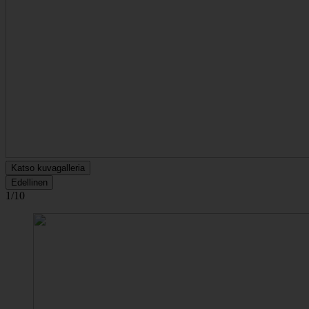
Katso kuvagalleria
Edellinen
1/10