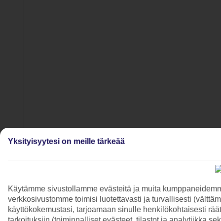
Yksityisyytesi on meille tärkeää
5/10
Käytämme sivustollamme evästeitä ja muita kumppaneidemme t
verkkosivustomme toimisi luotettavasti ja turvallisesti (vält
käyttökokemustasi, tarjoamaan sinulle henkilökohtaisesti räätä
tarkoituksiin (toiminnalliset evästeet, tilastot ja analytiikka s