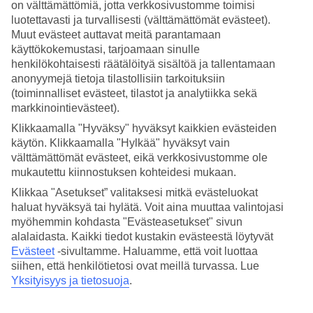
on välttämättömiä, jotta verkkosivustomme toimisi
luotettavasti ja turvallisesti (välttämättömät evästeet).
Hae
Muut evästeet auttavat meitä parantamaan
käyttökokemustasi, tarjoamaan sinulle
henkilökohtaisesti räätälöityä sisältöä ja tallentamaan
anonyymejä tietoja tilastollisiin tarkoituksiin
Olet nyt kohdassa
(toiminnalliset evästeet, tilastot ja analytiikka sekä
Etusivu
markkinointievästeet).
Matkat
Klikkaamalla "Hyväksy" hyväksyt kaikkien evästeiden
Singapore
käytön. Klikkaamalla "Hylkää" hyväksyt vain
Äkkilähdöt
välttämättömät evästeet, eikä verkkosivustomme ole
mukautettu kiinnostuksen kohteidesi mukaan.
Äkkilähdöt Singapore
Klikkaa "Asetukset” valitaksesi mitkä evästeluokat
haluat hyväksyä tai hylätä. Voit aina muuttaa valintojasi
Haluatko reissuun helposti ja nopeasti? Katso
äkkilähdöt
myöhemmin kohdasta "Evästeasetukset" sivun
Singaporeen
eli lomat lähiviikoille tältä sivulta. Kun löydät sopivan
alalaidasta. Kaikki tiedot kustakin evästeestä löytyvät
äkkilähdön, varaa matkasi heti. Äkkilähdöillä paikkoja on rajoitetusti
Evästeet
-sivultamme.
Haluamme, että voit luottaa
ja edullisimmat matkat myydään nopeasti! Huomioithan, että
äkkilähtöjä Singapore ei ole aina tarjolla.
siihen, että henkilötietosi ovat meillä turvassa. Lue
Yksityisyys ja tietosuoja
.
Hotellivinkit