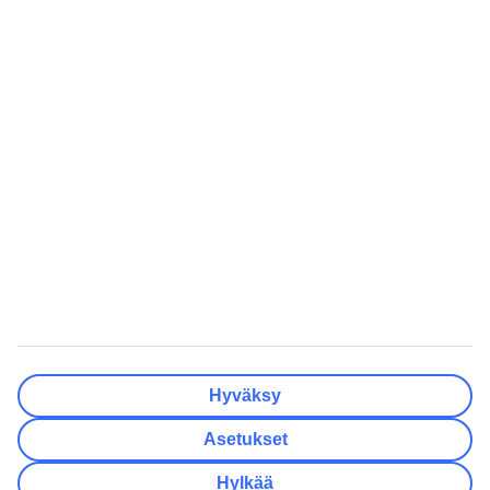
Valmis
Matkakohteet
Tyhjennä
Valmis
Lähtöpäivä
Ma
Ti
Ke
To
Pe
La
Su
Onko lähtöpäivässäsi joustoa?
Vain valittu lähtöpäivä
+/- 3 päivää
+/- 7 päivää
+/- 14 päivää
Tyhjennä
Valmis
Matkustajien lukumäärä
Huoneiden lukumäärä
Valitse sopivin
Hyväksy
Aikuista
2
Asetukset
Lasta (0–17)
0
Hylkää