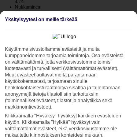
4.7/5
Nukkuminen
4.7/5
Hinta-laatusuhde
Yksityisyytesi on meille tärkeää
4.6/5
Hotelliesittely
Käytämme sivustollamme evästeitä ja muita
4*
Paikallinen luokitus
kumppaneidemme tarjoamia toimintoja. Osa evästeistä
WiFi
on välttämättömiä, jotta verkkosivustomme toimisi
luotettavasti ja turvallisesti (välttämättömät evästeet).
Kauniilla paikalla meren äärellä Bentotassa
Muut evästeet auttavat meitä parantamaan
käyttökokemustasi, tarjoamaan sinulle
EKHO Surf Bentota -hotelli sijaitsee aivan leveän hiekkarannan
henkilökohtaisesti räätälöityä sisältöä ja tallentamaan
äärellä Bentotan kylässä. Hotellilla on rantabaari, uima-allas
anonyymejä tietoja tilastollisiin tarkoituksiin
puuterassilla sekä paljon aurinkotuoleja, sekä altaalla että lähellä
(toiminnalliset evästeet, tilastot ja analytiikka sekä
rantaa.
markkinointievästeet).
The Surfin sijainti meren äärellä on yksi Bentotan parhaista. Puolen
Klikkaamalla "Hyväksy" hyväksyt kaikkien evästeiden
kilometrin päässä olevassa Bentotan kylässä on runsaasti ravintoloita
eri hintaluokista. Kylässä on myös hyvät vesiurheilumahdollisuudet.
käytön. Klikkaamalla "Hylkää" hyväksyt vain
välttämättömät evästeet, eikä verkkosivustomme ole
Rannalla, rantabaarissa ja altaalla
mukautettu kiinnostuksen kohteidesi mukaan.