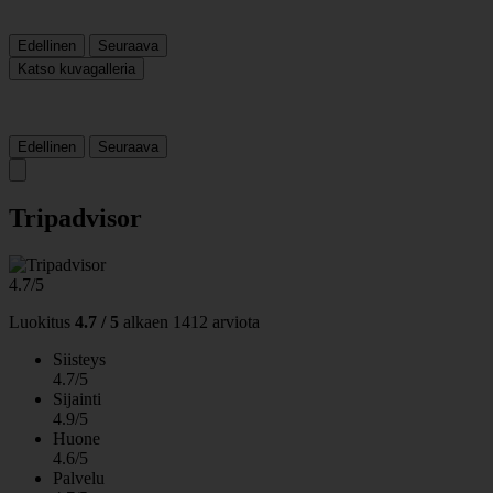
Edellinen
Seuraava
Katso kuvagalleria
Edellinen
Seuraava
Tripadvisor
4.7/5
Luokitus
4.7 / 5
alkaen
1412 arviota
Siisteys
4.7/5
Sijainti
4.9/5
Huone
4.6/5
Palvelu