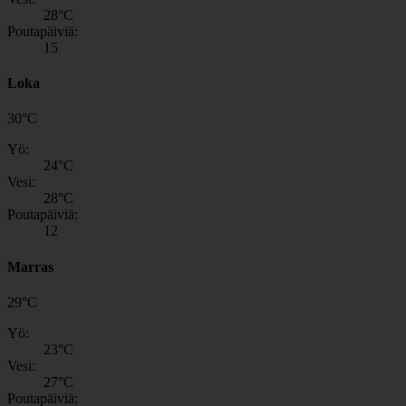
28
°C
Poutapäiviä:
15
Loka
30
°
C
Yö:
24
°C
Vesi:
28
°C
Poutapäiviä:
12
Marras
29
°
C
Yö:
23
°C
Vesi:
27
°C
Poutapäiviä: