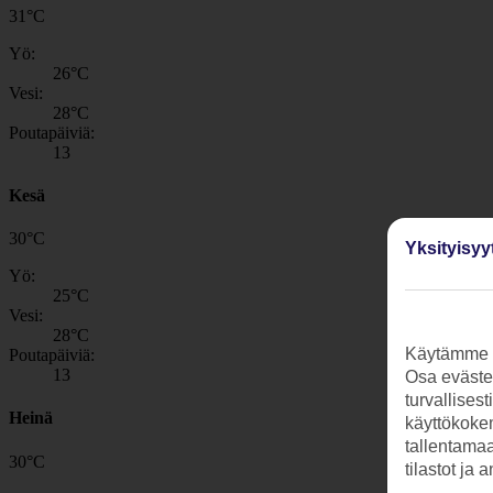
31
°
C
Yö:
26
°C
Vesi:
28
°C
Poutapäiviä:
13
Kesä
30
°
C
Yksityisyy
Yö:
25
°C
Vesi:
28
°C
Käytämme s
Poutapäiviä:
13
Osa evästei
turvallises
Heinä
käyttökokem
tallentamaan
30
°
C
tilastot ja 