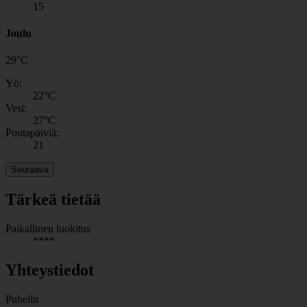
15
Joulu
29
°
C
Yö:
22
°C
Vesi:
27
°C
Poutapäiviä:
21
Seuraava
Tärkeä tietää
Paikallinen luokitus
****
Yhteystiedot
Puhelin