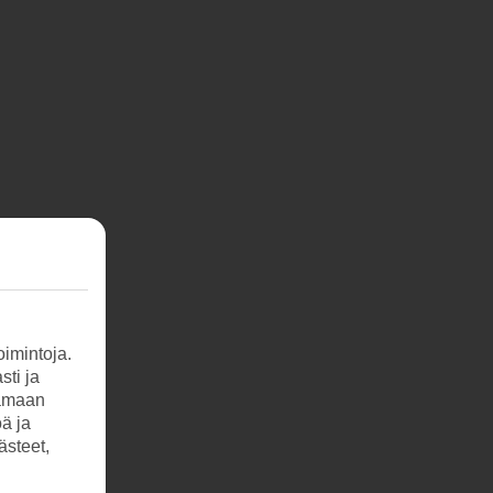
imintoja.
sti ja
tamaan
öä ja
ästeet,