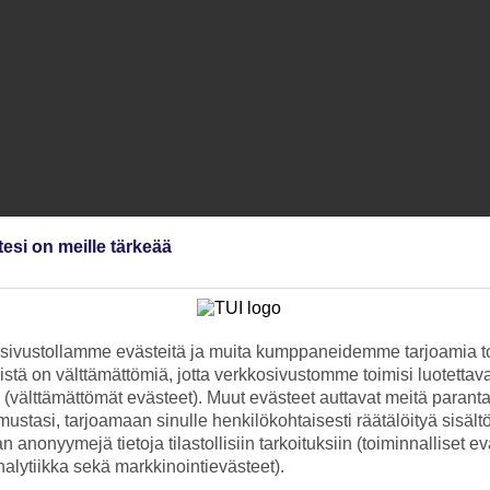
tesi on meille tärkeää
ivustollamme evästeitä ja muita kumppaneidemme tarjoamia to
stä on välttämättömiä, jotta verkkosivustomme toimisi luotettava
ti (välttämättömät evästeet). Muut evästeet auttavat meitä paran
ustasi, tarjoamaan sinulle henkilökohtaisesti räätälöityä sisält
 anonyymejä tietoja tilastollisiin tarkoituksiin (toiminnalliset ev
analytiikka sekä markkinointievästeet).