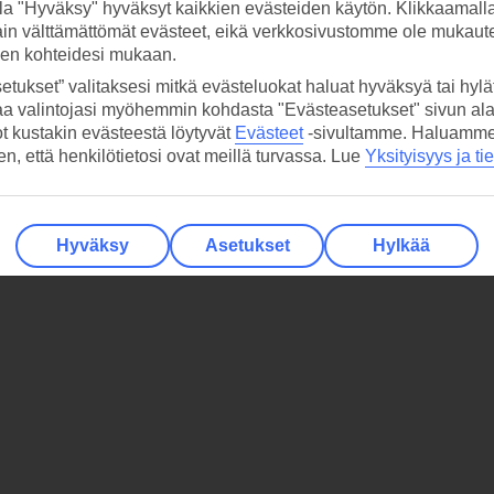
la "Hyväksy" hyväksyt kaikkien evästeiden käytön. Klikkaamall
ain välttämättömät evästeet, eikä verkkosivustomme ole mukaute
sen kohteidesi mukaan.
etukset” valitaksesi mitkä evästeluokat haluat hyväksyä tai hylät
aa valintojasi myöhemmin kohdasta "Evästeasetukset" sivun ala
ot kustakin evästeestä löytyvät
Evästeet
-sivultamme.
Haluamme, 
hen, että henkilötietosi ovat meillä turvassa. Lue
Yksityisyys ja ti
Hyväksy
Asetukset
Hylkää