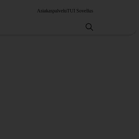
Asiakaspalvelu
TUI Sovellus