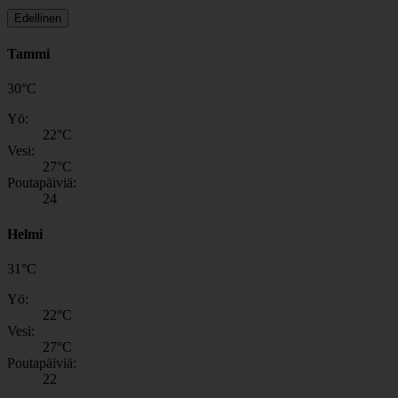
Edellinen
Tammi
30
°
C
Yö:
22
°C
Vesi:
27
°C
Poutapäiviä:
24
Helmi
31
°
C
Yö:
22
°C
Vesi:
27
°C
Poutapäiviä:
22