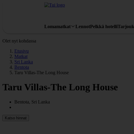
Lomamatkat
Lennot
Pelkkä hotelli
Tarjouk
Olet nyt kohdassa
Etusivu
Matkat
Sri Lanka
Bentota
Taru Villas-The Long House
Taru Villas-The Long House
Bentota, Sri Lanka
Katso hinnat