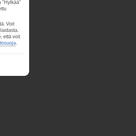
a "Hylkää"
ttu
ä. Voit
laidasta.
että voit
etosuoja
.