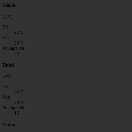
Maalis
31
°
C
Yö:
23
°C
Vesi:
28
°C
Poutapäiviä:
23
Huhti
32
°
C
Yö:
24
°C
Vesi:
28
°C
Poutapäiviä:
16
Touko