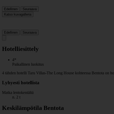
Edellinen
Seuraava
Katso kuvagalleria
Edellinen
Seuraava
Hotelliesittely
4*
Paikallinen luokitus
4 tähden hotelli Taru Villas-The Long House kohteessa Bentota on hotel
Lyhyesti hotellista
Matka lentokentältä
n. 2 t
Keskilämpötila Bentota