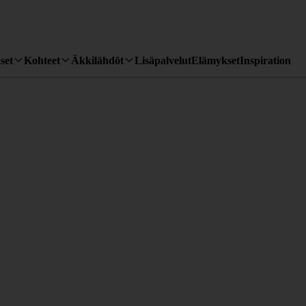
set
Kohteet
Äkkilähdöt
Lisäpalvelut
Elämykset
Inspiration