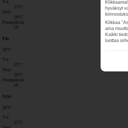
Yö:
Klikkaamal
25
°C
hyväksyt v
Vesi:
kiinnostuk
28
°C
Poutapäiviä:
Klikkaa "As
19
aina muutt
Kaikki tied
Elo
luottaa sii
30
°
C
Yö:
25
°C
Vesi:
28
°C
Poutapäiviä:
20
Syys
30
°
C
Yö:
25
°C
Vesi: