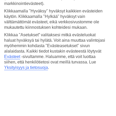
Hinta-laatusuhde
markkinointievästeet).
4.6/5
Klikkaamalla "Hyväksy" hyväksyt kaikkien evästeiden
Hotelliesittely
käytön. Klikkaamalla "Hylkää" hyväksyt vain
välttämättömät evästeet, eikä verkkosivustomme ole
mukautettu kiinnostuksen kohteidesi mukaan.
5*
Paikallinen luokitus
Klikkaa "Asetukset” valitaksesi mitkä evästeluokat
haluat hyväksyä tai hylätä. Voit aina muuttaa valintojasi
5 tähden hotelli KK Beach kohteessa Galle on hotelli, jolla on baari,
myöhemmin kohdasta "Evästeasetukset" sivun
aamiaisbuffet ja WiFi. Hotellilla voit nauttia palveluista kuten
hieronta ja sauna. Alueella on pysäköintimahdollisuus.
alalaidasta. Kaikki tiedot kustakin evästeestä löytyvät
Evästeet
-sivultamme.
Haluamme, että voit luottaa
Lyhyesti hotellista
siihen, että henkilötietosi ovat meillä turvassa. Lue
Yksityisyys ja tietosuoja
.
Ulkouima-allas
Kyllä
Ravintola/Baari
Kyllä/Kyllä
Keskilämpötila Galle
Edellinen