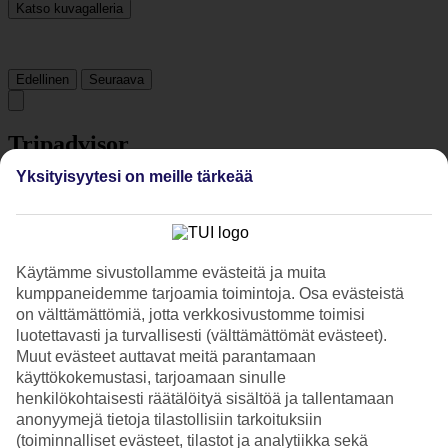
Katso kuvagalleria
Edellinen
Seuraava
Tripadvisor
Yksityisyytesi on meille tärkeää
4.9/5
Luokitus
4.9 / 5
alkaen
371 arviota
Siisteys
Käytämme sivustollamme evästeitä ja muita
5/5
kumppaneidemme tarjoamia toimintoja. Osa evästeistä
Sijainti
on välttämättömiä, jotta verkkosivustomme toimisi
4.9/5
luotettavasti ja turvallisesti (välttämättömät evästeet).
Huone
Muut evästeet auttavat meitä parantamaan
4.9/5
käyttökokemustasi, tarjoamaan sinulle
Palvelu
4.9/5
henkilökohtaisesti räätälöityä sisältöä ja tallentamaan
Nukkuminen
anonyymejä tietoja tilastollisiin tarkoituksiin
4.9/5
(toiminnalliset evästeet, tilastot ja analytiikka sekä