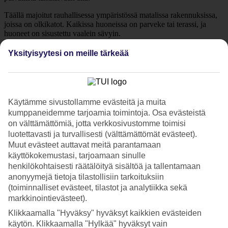
Täällä majoitut rauhallisessa ympäristössä matalissa rakennuksissa,
joissa on olkikatot. Kaikissa huoneissa on parveke tai terassi, ja
huoneet on sisustettu vaalein sävyin.
Altaat ja ranta
Yksityisyytesi on meille tärkeää
Hotellialueen keskellä on kaksi allasta, joita reunustavat
aurinkotuolit. Lapsille on oma matala allas. Jos haluat uida meressä,
hotellilla on yksityinen rantaosuus, jossa voit nauttia lomapäivistä
olkivarjon alla.
Käytämme sivustollamme evästeitä ja muita
kumppaneidemme tarjoamia toimintoja. Osa evästeistä
Varaa ateriapaketti
on välttämättömiä, jotta verkkosivustomme toimisi
luotettavasti ja turvallisesti (välttämättömät evästeet).
Aamiainen sisältyy matkan hintaan ja voit varata puoli-/täysihoidon
Muut evästeet auttavat meitä parantamaan
tai All Inclusiven kotoa käsin. Hotellissa on ravintola, jossa
käyttökokemustasi, tarjoamaan sinulle
tarjoillaan sekä kansainvälisiä että paikallisia ruokia afrikkalaisittain.
henkilökohtaisesti räätälöityä sisältöä ja tallentamaan
Spa ja kuntosali
anonyymejä tietoja tilastollisiin tarkoituksiin
(toiminnalliset evästeet, tilastot ja analytiikka sekä
Hemmottele itseäsi lomalla. Hotellin kylpylä tarjoaa rentouttavia
markkinointievästeet).
hoitoja, jotka tekevät hyvää keholle ja mielelle. Jos haluat pysyä
Klikkaamalla "Hyväksy" hyväksyt kaikkien evästeiden
lomasi aikana aktiivisena, käytettävissä on kuntosali. Hotelli vuokraa
käytön. Klikkaamalla "Hylkää" hyväksyt vain
myös polkupyöriä ja järjestää rantalentopalloa.