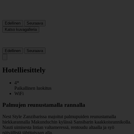
Edellinen
Seuraava
Katso kuvagalleria
Edellinen
Seuraava
Hotelliesittely
4*
Paikallinen luokitus
WiFi
Palmujen reunustamalla rannalla
Nest Style Zanzibarissa majoitut palmupuiden reunustamalla
hiekkarannalla Makunduchin kylässä Sansibarin kaakkoisrannikolla.
Nauti uimisesta Intian valtameressä, rentoudu altaalla ja syö
päivällistä tähtitaivaan alla.