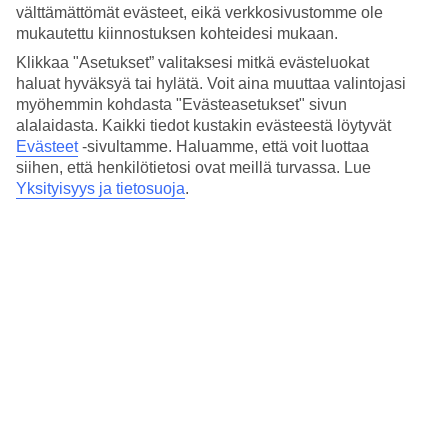
välttämättömät evästeet, eikä verkkosivustomme ole
Huoneita : 37
mukautettu kiinnostuksen kohteidesi mukaan.
Klikkaa "Asetukset” valitaksesi mitkä evästeluokat
Lyhyesti hotellista
haluat hyväksyä tai hylätä. Voit aina muuttaa valintojasi
myöhemmin kohdasta "Evästeasetukset" sivun
Rannalle
30 m - 200 m
alalaidasta. Kaikki tiedot kustakin evästeestä löytyvät
Ulkouima-allas/Lastenallas
Evästeet
-sivultamme.
Haluamme, että voit luottaa
Kyllä/Kyllä
siihen, että henkilötietosi ovat meillä turvassa. Lue
Keskustaan/Ostoksille
Yksityisyys ja tietosuoja
.
2 km/2 km
Ravintola
Kyllä
Matka lentokentältä
n. 1 t 30 min
Keskilämpötila Makunduchi
Edellinen
Tammi
32
°
C