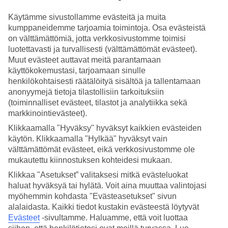
Käytämme sivustollamme evästeitä ja muita
Hae
kumppaneidemme tarjoamia toimintoja. Osa evästeistä
on välttämättömiä, jotta verkkosivustomme toimisi
luotettavasti ja turvallisesti (välttämättömät evästeet).
Muut evästeet auttavat meitä parantamaan
Olet nyt kohdassa
käyttökokemustasi, tarjoamaan sinulle
Etusivu
henkilökohtaisesti räätälöityä sisältöä ja tallentamaan
Matkat
anonyymejä tietoja tilastollisiin tarkoituksiin
Thaimaa
(toiminnalliset evästeet, tilastot ja analytiikka sekä
Koh Chang
markkinointievästeet).
Äkkilähdöt
Klikkaamalla "Hyväksy" hyväksyt kaikkien evästeiden
Äkkilähdöt Koh Chang
käytön. Klikkaamalla "Hylkää" hyväksyt vain
välttämättömät evästeet, eikä verkkosivustomme ole
mukautettu kiinnostuksen kohteidesi mukaan.
Haluatko reissuun helposti ja nopeasti? Katso
äkkilähdöt
Koh
Changille eli lomat lähiviikoille tältä sivulta. Osa lähilähdöistä
Klikkaa "Asetukset” valitaksesi mitkä evästeluokat
sisältää
All Inclusive
-palvelut, osa myydään rajoitetummilla
haluat hyväksyä tai hylätä. Voit aina muuttaa valintojasi
palveluilla.
Koh Changin
lomia on siis tarjolla moneen eri makuun
myöhemmin kohdasta "Evästeasetukset" sivun
ja monelle eri lompakolle.
alalaidasta. Kaikki tiedot kustakin evästeestä löytyvät
Evästeet
-sivultamme.
Haluamme, että voit luottaa
Hotellivinkit