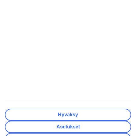
Valmis
Matkakohteet
Tyhjennä
Valmis
Lähtöpäivä
Ma
Ti
Ke
To
Pe
La
Su
Onko lähtöpäivässäsi joustoa?
Vain valittu lähtöpäivä
+/- 3 päivää
+/- 7 päivää
+/- 14 päivää
Tyhjennä
Valmis
Matkustajien lukumäärä
Huoneiden lukumäärä
Valitse sopivin
Hyväksy
Aikuista
2
Asetukset
Lasta (0–17)
0