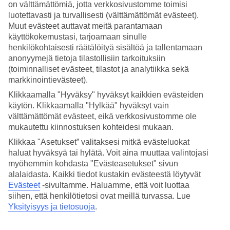
on välttämättömiä, jotta verkkosivustomme toimisi
luotettavasti ja turvallisesti (välttämättömät evästeet).
Hae
Muut evästeet auttavat meitä parantamaan
käyttökokemustasi, tarjoamaan sinulle
henkilökohtaisesti räätälöityä sisältöä ja tallentamaan
anonyymejä tietoja tilastollisiin tarkoituksiin
Olet nyt kohdassa
(toiminnalliset evästeet, tilastot ja analytiikka sekä
Etusivu
markkinointievästeet).
Matkat
Klikkaamalla "Hyväksy" hyväksyt kaikkien evästeiden
Thaimaa
käytön. Klikkaamalla "Hylkää" hyväksyt vain
Koh Hai
All Inclusive
välttämättömät evästeet, eikä verkkosivustomme ole
mukautettu kiinnostuksen kohteidesi mukaan.
All Inclusive Koh Hai
Klikkaa "Asetukset” valitaksesi mitkä evästeluokat
haluat hyväksyä tai hylätä. Voit aina muuttaa valintojasi
myöhemmin kohdasta "Evästeasetukset" sivun
All Inclusive + Koh Hai
= helppo ja huoleton loma!
alalaidasta. Kaikki tiedot kustakin evästeestä löytyvät
All Inclusivessa
matkan hintaan kuuluvat ateriat, juomat ja erilaisia
Evästeet
-sivultamme.
Haluamme, että voit luottaa
aktiviteetteja, joten lomailet ilman huolta ravintolalaskuista. All
siihen, että henkilötietosi ovat meillä turvassa. Lue
Inclusive -
hotellissa
vietät taatusti rentouttavan loman, jossa voit
Yksityisyys ja tietosuoja
.
keskittyä tärkeimpään eli nauttimaan. Tarkemmat tiedot All
Inclusiveen sisältyvistä palveluista löydät kunkin hotellin kohdalta.