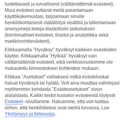
luotettavasti ja turvallisesti (välttämättömät evästeet).
Hae
Muut evästeet auttavat meitä parantamaan
käyttökokemustasi, tarjoamaan sinulle
henkilökohtaisesti räätälöityä sisältöä ja tallentamaan
anonyymejä tietoja tilastollisiin tarkoituksiin
(toiminnalliset evästeet, tilastot ja analytiikka sekä
Olet nyt kohdassa
markkinointievästeet).
Etusivu
Klikkaamalla "Hyväksy" hyväksyt kaikkien evästeiden
Matkat
käytön. Klikkaamalla "Hylkää" hyväksyt vain
Thaimaa
Phuket
välttämättömät evästeet, eikä verkkosivustomme ole
Kata Noi Beach
mukautettu kiinnostuksen kohteidesi mukaan.
All Inclusive
Klikkaa "Asetukset” valitaksesi mitkä evästeluokat
haluat hyväksyä tai hylätä. Voit aina muuttaa valintojasi
All Inclusive Kata Noi Beach
myöhemmin kohdasta "Evästeasetukset" sivun
alalaidasta. Kaikki tiedot kustakin evästeestä löytyvät
Muita kohteita
Evästeet
-sivultamme.
Haluamme, että voit luottaa
siihen, että henkilötietosi ovat meillä turvassa. Lue
All Inclusive Khao Lak
Yksityisyys ja tietosuoja
.
All Inclusive Phuket
All Inclusive Patong Beach
All Inclusive Kata Beach