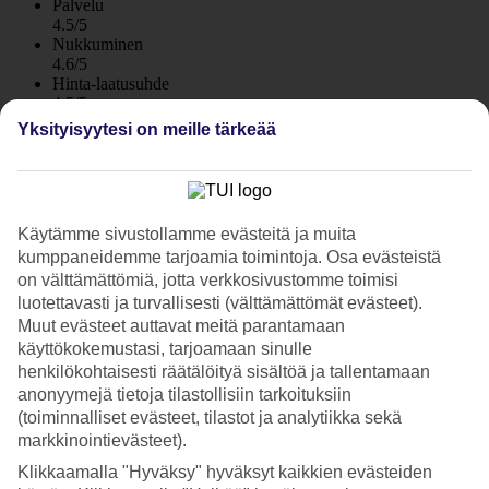
Palvelu
4.5/5
Nukkuminen
4.6/5
Hinta-laatusuhde
4.5/5
Yksityisyytesi on meille tärkeää
Hotelliesittely
3*
Paikallinen luokitus
Käytämme sivustollamme evästeitä ja muita
WiFi
kumppaneidemme tarjoamia toimintoja. Osa evästeistä
Asu Kleopatra-rannan äärellä!
on välttämättömiä, jotta verkkosivustomme toimisi
luotettavasti ja turvallisesti (välttämättömät evästeet).
Elysee Beach -hotellissa asut keskellä Alanyaa ja aivan Kleopatra-
Muut evästeet auttavat meitä parantamaan
rannan äärellä. Toisin sanoin lähellä kaikkea! Hotellilla on uima-
käyttökokemustasi, tarjoamaan sinulle
allas ja sen vieressä snackbaari. Puolihoto aamiaisella ja päivällisellä
henkilökohtaisesti räätälöityä sisältöä ja tallentamaan
sisältyy hintaan.
anonyymejä tietoja tilastollisiin tarkoituksiin
Hotellin lähistöllä on useita ravintoloita. Ostoksille on mukava
(toiminnalliset evästeet, tilastot ja analytiikka sekä
kävelymatka.
markkinointievästeet).
Klikkaamalla "Hyväksy" hyväksyt kaikkien evästeiden
Hotelli sekä allas- että rantaelämän ystäville