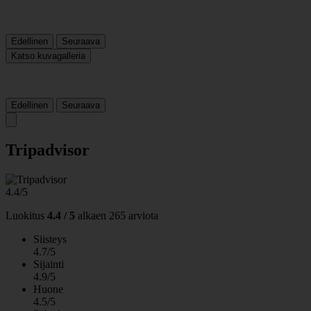
Edellinen
Seuraava
Katso kuvagalleria
Edellinen
Seuraava
Tripadvisor
4.4/5
Luokitus
4.4 / 5
alkaen
265 arviota
Siisteys
4.7/5
Sijainti
4.9/5
Huone
4.5/5