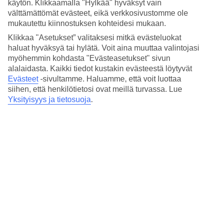
käytön. Klikkaamalla "Hylkää" hyväksyt vain
välttämättömät evästeet, eikä verkkosivustomme ole
Altaalle vai rannalle? Täällä pääset molemmille. Ranta sijaitsee niin
lähellä, että päivän mittaan voit helposti vaihdellla paikkaa rannan ja
mukautettu kiinnostuksen kohteidesi mukaan.
uima-altaan välillä. Kahdeksankulmaisen uima-altaan ympärillä on
Klikkaa "Asetukset” valitaksesi mitkä evästeluokat
aurinkotuoleja- ja aurinkovarjoja. Altaan yhteydessä on pieni snack-
haluat hyväksyä tai hylätä. Voit aina muuttaa valintojasi
baari, josta voit tilata perinteistä turkkilaista ja välimerellistä ruokaa
sekä kylmiä juomia.
myöhemmin kohdasta "Evästeasetukset" sivun
alalaidasta. Kaikki tiedot kustakin evästeestä löytyvät
Spa ja hamam
Evästeet
-sivultamme.
Haluamme, että voit luottaa
siihen, että henkilötietosi ovat meillä turvassa. Lue
Hotellin spa-osastolla voit nauttia perinteisestä hamamista tai suoda
Yksityisyys ja tietosuoja
.
itsellesi hieronnan.
Puolihoito
Puolihoito sisältyy hintaan. Aamiainen ja päivällinen tarjoillaan
hotellin buffetravintolassa, jossa voit istua joko sisällä tai ulkona
allasalueen äärellä.
Huoneita : 60
Lyhyesti hotellista
Rannalle