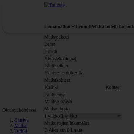
Lomamatkat
Lennot
Pelkkä hotelli
Tarjouk
Matkapaketti
Lento
Hotelli
Yhdistelmälomat
Lähtöpaikka
Matkakohteet
Kohteet
Lähtöpäivä
Matkan kesto
Olet nyt kohdassa
1 viikko
Etusivu
Matkustajien lukumäärä
Matkat
Turkki