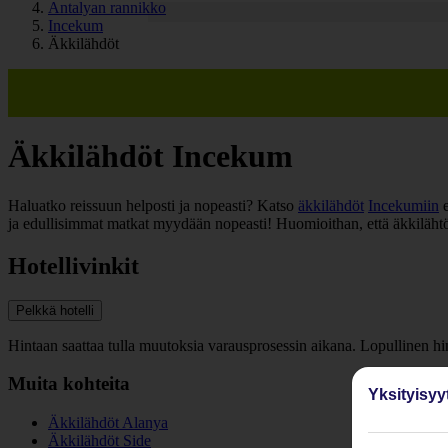
Antalyan rannikko
Incekum
Äkkilähdöt
Äkkilähdöt Incekum
Haluatko reissuun helposti ja nopeasti? Katso
äkkilähdöt
Incekumiin
e
ja edullisimmat matkat myydään nopeasti! Huomioithan, että äkkilähtöj
Hotellivinkit
Pelkkä hotelli
Hintaan saattaa tulla muutoksia varausprosessin aikana. Lopullinen h
Muita kohteita
Yksityisyy
Äkkilähdöt Alanya
Äkkilähdöt Side