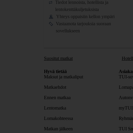
Tiedot lennoista, hotellista ja
lentokenttäkuljetuksista
Yhteys oppaisiin kellon ympäri
Vastaanota tarjouksia suoraan
sovellukseen
Suositut matkat
Hotell
Hyvä tietää
Asiaka
Maksut ja matkaliput
TUI-sov
Matkaehdot
Lomapa
Ennen matkaa
Autonv
Lentomatka
myTUI
Lomakohteessa
Ryhmäm
Matkan jälkeen
TUI Sm