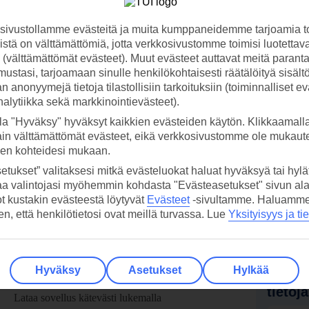
ivustollamme evästeitä ja muita kumppaneidemme tarjoamia to
stä on välttämättömiä, jotta verkkosivustomme toimisi luotettava
ti (välttämättömät evästeet). Muut evästeet auttavat meitä paran
ustasi, tarjoamaan sinulle henkilökohtaisesti räätälöityä sisält
 anonyymejä tietoja tilastollisiin tarkoituksiin (toiminnalliset ev
analytiikka sekä markkinointievästeet).
la "Hyväksy" hyväksyt kaikkien evästeiden käytön. Klikkaamall
ain välttämättömät evästeet, eikä verkkosivustomme ole mukaute
sen kohteidesi mukaan.
etukset” valitaksesi mitkä evästeluokat haluat hyväksyä tai hylät
aa valintojasi myöhemmin kohdasta "Evästeasetukset" sivun ala
ot kustakin evästeestä löytyvät
Evästeet
-sivultamme.
Haluamme, 
hen, että henkilötietosi ovat meillä turvassa. Lue
Yksityisyys ja ti
Hyväksy
Asetukset
Hylkää
 TUI-sovellus nyt!
Vastaa
tietoj
Lataa sovellus kätevästi lukemalla