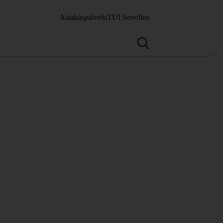
Asiakaspalvelu
TUI Sovellus