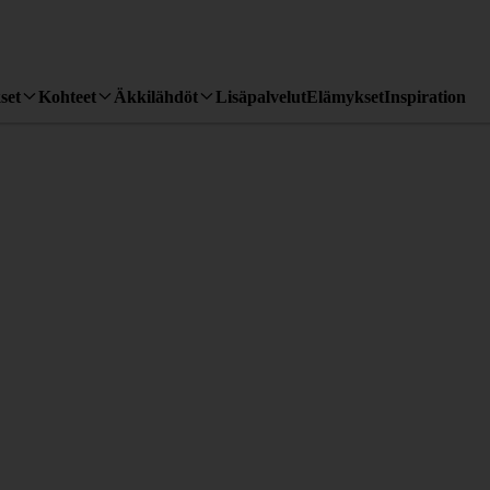
set
Kohteet
Äkkilähdöt
Lisäpalvelut
Elämykset
Inspiration