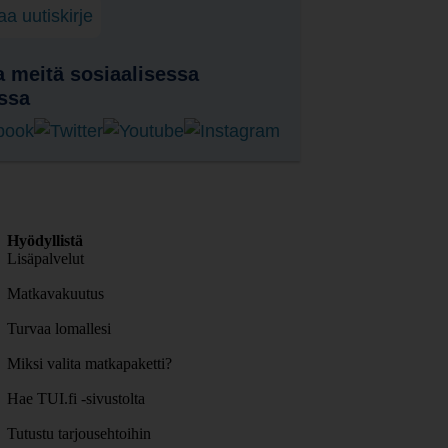
laa uutiskirje
 meitä sosiaalisessa
ssa
Hyödyllistä
Lisäpalvelut
Matkavakuutus
Turvaa lomallesi
Miksi valita matkapaketti?
Hae TUI.fi -sivustolta
Tutustu tarjousehtoihin