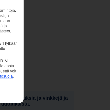
imintoja.
sti ja
tamaan
öä ja
ästeet,
a "Hylkää"
ttu
ä. Voit
laidasta.
että voit
etosuoja
.
nota tarjouksia ja vinkkejä ja
a uutuuksista.