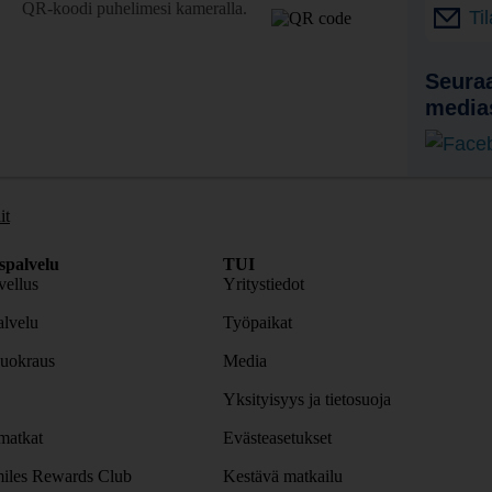
QR-koodi puhelimesi kameralla.
Ti
Seuraa
media
it
spalvelu
TUI
ellus
Yritystiedot
lvelu
Työpaikat
uokraus
Media
Yksityisyys ja tietosuoja
atkat
Evästeasetukset
iles Rewards Club
Kestävä matkailu