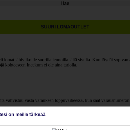
Hae
SUURI LOMAOUTLET
li lomat lähiviikoille suorilla lennoilla tältä sivulta. Kun löydät sopiva
ä kohteeseen Incekum ei ole aina tarjolla.
inta vahvistuu vasta varauksen loppuvaiheessa, kun saat varausnumeron
tesi on meille tärkeää