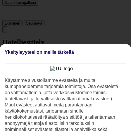
Katso kuvagalleria
Edellinen
Seuraava
Hotelliesittely
Yksityisyytesi on meille tärkeää
5*
Paikallinen luokitus
5 tähden hotelli Fusion Suites Danang Beach kohteessa Da Nang on
hotelli, jolla on baari, aamiaisbuffet ja WiFi. Hotellilla voit nauttia
palveluista kuten hieronta ja sauna. Jos matkustat lasten kanssa, on
Käytämme sivustollamme evästeitä ja muita
lapsille leikkipaikka. Alueella on pysäköintimahdollisuus. Hotelli
kumppaneidemme tarjoamia toimintoja. Osa evästeistä
hyväksyy seuraavat luottokortit: American Express, Diners Club,
on välttämättömiä, jotta verkkosivustomme toimisi
Mastercard ja Visa.
luotettavasti ja turvallisesti (välttämättömät evästeet).
Muut evästeet auttavat meitä parantamaan
Lyhyesti hotellista
käyttökokemustasi, tarjoamaan sinulle
henkilökohtaisesti räätälöityä sisältöä ja tallentamaan
Ulkouima-allas
anonyymejä tietoja tilastollisiin tarkoituksiin
Kyllä
Matka lentokentältä
(toiminnalliset evästeet, tilastot ja analytiikka sekä