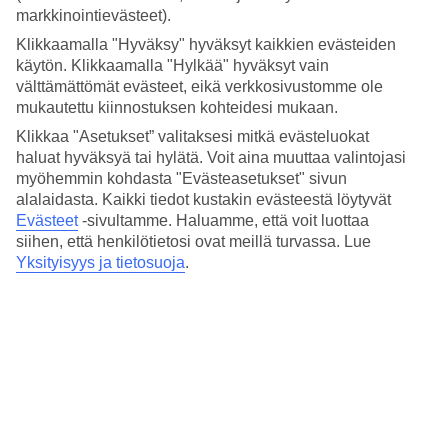
n. 45 min
markkinointievästeet).
Klikkaamalla "Hyväksy" hyväksyt kaikkien evästeiden
Keskilämpötila Da Nang
käytön. Klikkaamalla "Hylkää" hyväksyt vain
välttämättömät evästeet, eikä verkkosivustomme ole
Edellinen
mukautettu kiinnostuksen kohteidesi mukaan.
Klikkaa "Asetukset” valitaksesi mitkä evästeluokat
Tammi
haluat hyväksyä tai hylätä. Voit aina muuttaa valintojasi
24
°
C
myöhemmin kohdasta "Evästeasetukset" sivun
alalaidasta. Kaikki tiedot kustakin evästeestä löytyvät
Yö:
Evästeet
-sivultamme.
Haluamme, että voit luottaa
19
°C
siihen, että henkilötietosi ovat meillä turvassa. Lue
Vesi:
Yksityisyys ja tietosuoja
.
23
°C
Poutapäiviä:
17
Helmi
26
°
C
Yö:
20
°C