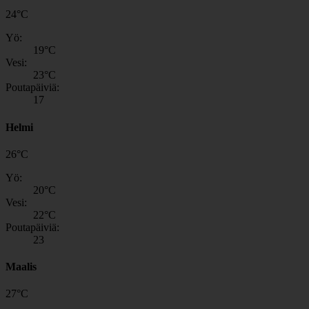
24
°
C
Yö:
19
°C
Vesi:
23
°C
Poutapäiviä:
17
Helmi
26
°
C
Yö:
20
°C
Vesi:
22
°C
Poutapäiviä:
23
Maalis
27
°
C