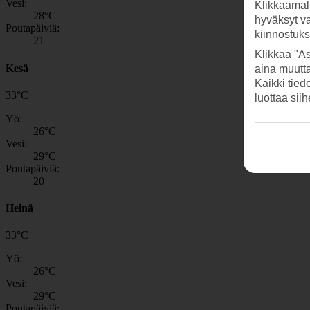
Vesi:
Klikkaamal
28
°C
hyväksyt v
Poutapäiviä:
kiinnostuk
21
Klikkaa "As
Kesä
aina muutt
Kaikki tied
33
°
C
luottaa sii
Yö:
26
°C
Vesi:
29
°C
Poutapäiviä:
20
Heinä
33
°
C
Yö:
26
°C
Vesi:
29
°C
Poutapäiviä: