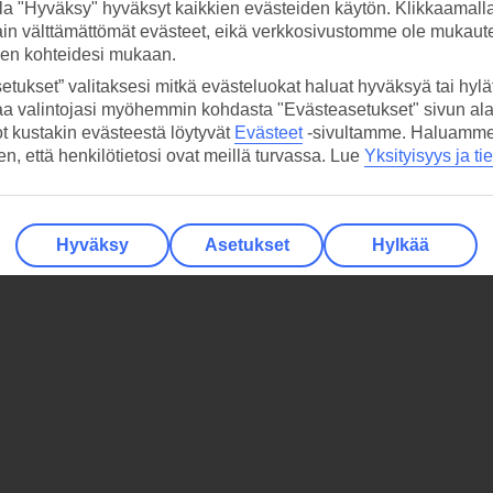
la "Hyväksy" hyväksyt kaikkien evästeiden käytön. Klikkaamall
ain välttämättömät evästeet, eikä verkkosivustomme ole mukaute
sen kohteidesi mukaan.
etukset” valitaksesi mitkä evästeluokat haluat hyväksyä tai hylät
aa valintojasi myöhemmin kohdasta "Evästeasetukset" sivun ala
ot kustakin evästeestä löytyvät
Evästeet
-sivultamme.
Haluamme, 
hen, että henkilötietosi ovat meillä turvassa. Lue
Yksityisyys ja ti
Hyväksy
Asetukset
Hylkää