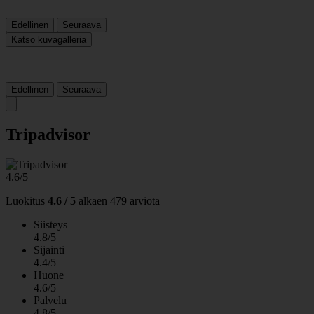
Edellinen
Seuraava
Katso kuvagalleria
Edellinen
Seuraava
Tripadvisor
4.6/5
Luokitus
4.6 / 5
alkaen
479 arviota
Siisteys
4.8/5
Sijainti
4.4/5
Huone
4.6/5
Palvelu
4.8/5