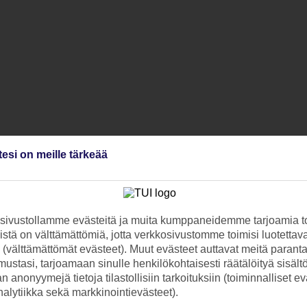
tesi on meille tärkeää
ivustollamme evästeitä ja muita kumppaneidemme tarjoamia to
stä on välttämättömiä, jotta verkkosivustomme toimisi luotettava
ti (välttämättömät evästeet). Muut evästeet auttavat meitä paran
ustasi, tarjoamaan sinulle henkilökohtaisesti räätälöityä sisält
 anonyymejä tietoja tilastollisiin tarkoituksiin (toiminnalliset ev
analytiikka sekä markkinointievästeet).