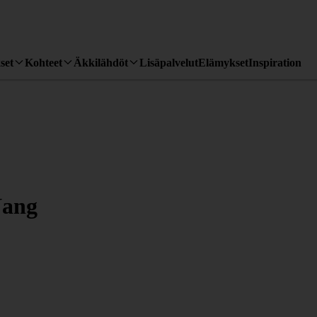
set
Kohteet
Äkkilähdöt
Lisäpalvelut
Elämykset
Inspiration
Nang