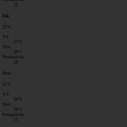
21
Elo
32
°
C
Yö:
25
°C
Vesi:
29
°C
Poutapäiviä:
18
Syys
31
°
C
Yö:
24
°C
Vesi:
28
°C
Poutapäiviä:
15