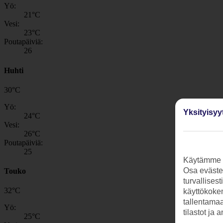
Yö:
21
°C
Vesi:
23
°C
Poutapäiviä:
26
Huhti
30
°
C
Yö:
Yksityisyy
24
°C
Vesi:
26
°C
Poutapäiviä:
25
Käytämme s
Osa evästei
Touko
turvallises
32
°
C
käyttökokem
tallentamaan
Yö:
tilastot ja 
25
°C