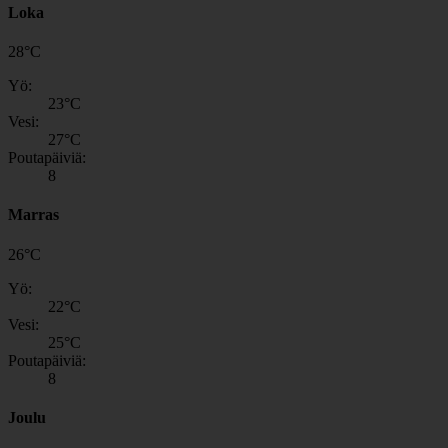
Loka
28
°
C
Yö:
23
°C
Vesi:
27
°C
Poutapäiviä:
8
Marras
26
°
C
Yö:
22
°C
Vesi:
25
°C
Poutapäiviä:
8
Joulu