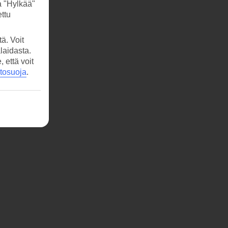
a "Hylkää"
ttu
ä. Voit
laidasta.
että voit
etosuoja
.