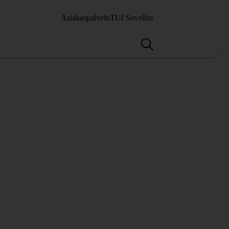
Asiakaspalvelu
TUI Sovellus