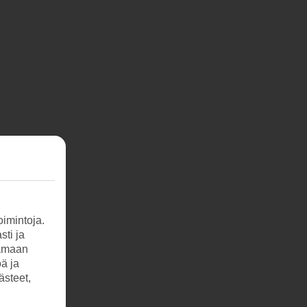
imintoja.
sti ja
tamaan
öä ja
ästeet,