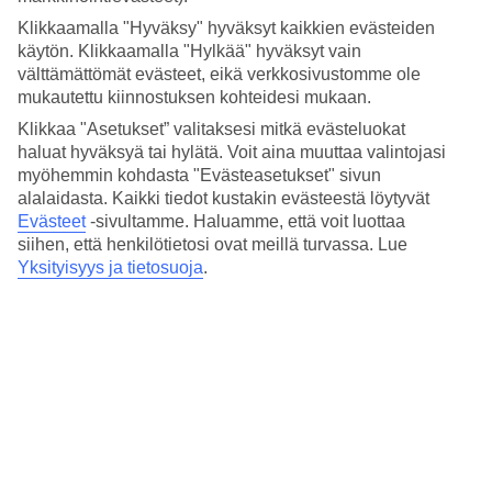
Hinta-laatusuhde
4.9/5
Klikkaamalla "Hyväksy" hyväksyt kaikkien evästeiden
käytön. Klikkaamalla "Hylkää" hyväksyt vain
Hotelliesittely
välttämättömät evästeet, eikä verkkosivustomme ole
mukautettu kiinnostuksen kohteidesi mukaan.
4*
Klikkaa "Asetukset” valitaksesi mitkä evästeluokat
Paikallinen luokitus
haluat hyväksyä tai hylätä. Voit aina muuttaa valintojasi
4 tähden hotelli Wink Hotel Danang Riverside kohteessa Da Nang
myöhemmin kohdasta "Evästeasetukset" sivun
on hotelli, jolla on baari, aamiaisbuffet ja WiFi. Jos matkustat lasten
alalaidasta. Kaikki tiedot kustakin evästeestä löytyvät
kanssa, on lapsille lastenkerho/miniklubi ja leikkipaikka. Alueella on
Evästeet
-sivultamme.
Haluamme, että voit luottaa
pysäköintimahdollisuus. Hotelli hyväksyy seuraavat luottokortit:
siihen, että henkilötietosi ovat meillä turvassa. Lue
American Express, Mastercard ja Visa.
Yksityisyys ja tietosuoja
.
Lyhyesti hotellista
Ulkouima-allas
Kyllä
Matka lentokentältä
n. 45 min
Keskilämpötila Da Nang