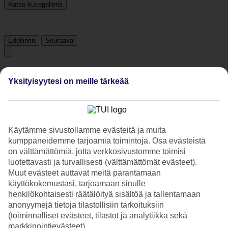
Katso kuvagalleria
Edellinen
Seuraava
Tripadvisor
Yksityisyytesi on meille tärkeää
4.9/5
Luokitus
4.9 / 5
alkaen
577 arviota
Käytämme sivustollamme evästeitä ja muita
Siisteys
kumppaneidemme tarjoamia toimintoja. Osa evästeistä
4.9/5
on välttämättömiä, jotta verkkosivustomme toimisi
Sijainti
luotettavasti ja turvallisesti (välttämättömät evästeet).
4.9/5
Muut evästeet auttavat meitä parantamaan
Huone
käyttökokemustasi, tarjoamaan sinulle
4.8/5
Palvelu
henkilökohtaisesti räätälöityä sisältöä ja tallentamaan
4.9/5
anonyymejä tietoja tilastollisiin tarkoituksiin
Nukkuminen
(toiminnalliset evästeet, tilastot ja analytiikka sekä
4.8/5
markkinointievästeet).