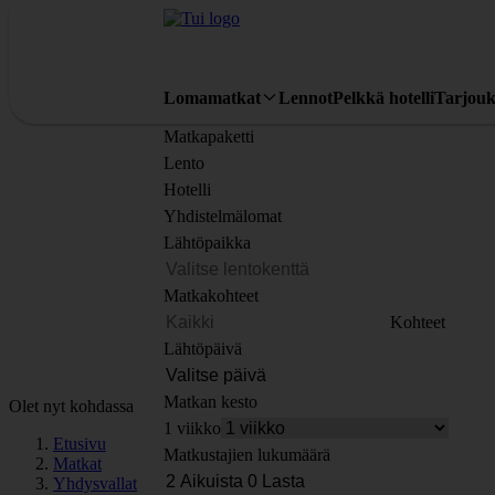
Lomamatkat
Lennot
Pelkkä hotelli
Tarjouk
Matkapaketti
Lento
Hotelli
Yhdistelmälomat
Lähtöpaikka
Matkakohteet
Kohteet
Lähtöpäivä
Matkan kesto
Olet nyt kohdassa
1 viikko
Etusivu
Matkustajien lukumäärä
Matkat
Yhdysvallat