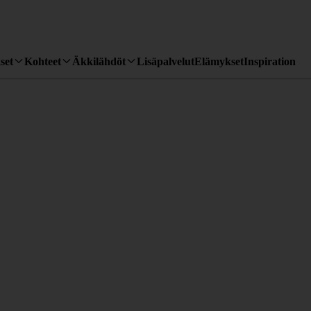
set
Kohteet
Äkkilähdöt
Lisäpalvelut
Elämykset
Inspiration