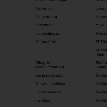
Matkaehdot
Lomapa
Ennen matkaa
Autonv
Lentomatka
myTUI
Lomakohteessa
Ryhmäm
Matkan jälkeen
TUI Sm
TUI Sm
ehdot
Oikopolut
Edulli
Talven lomamatkat
Kaikki 
Kesän lomamatkat
Äkkiläh
Varaa kaupunkiloma
Äkkilä
Lomat Suomessa
Äkkilä
Perheloma
Äkkilä