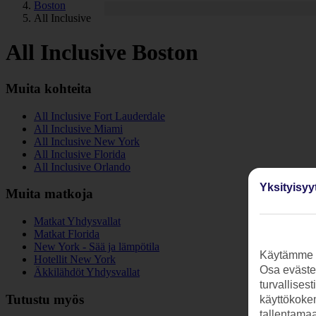
Boston
All Inclusive
All Inclusive Boston
Muita kohteita
All Inclusive Fort Lauderdale
All Inclusive Miami
All Inclusive New York
All Inclusive Florida
All Inclusive Orlando
Yksityisyy
Muita matkoja
Matkat Yhdysvallat
Matkat Florida
New York - Sää ja lämpötila
Käytämme s
Hotellit New York
Osa evästei
Äkkilähdöt Yhdysvallat
turvallises
Tutustu myös
käyttökokem
tallentamaan