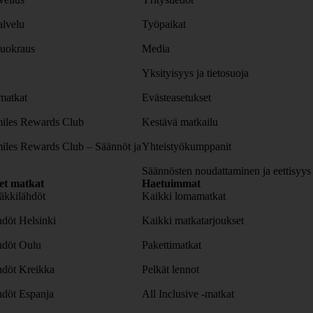
lvelu
Työpaikat
uokraus
Media
Yksityisyys ja tietosuoja
atkat
Evästeasetukset
iles Rewards Club
Kestävä matkailu
iles Rewards Club – Säännöt ja
Yhteistyökumppanit
Säännösten noudattaminen ja eettisyys
set matkat
Haetuimmat
äkkilähdöt
Kaikki lomamatkat
döt Helsinki
Kaikki matkatarjoukset
hdöt Oulu
Pakettimatkat
hdöt Kreikka
Pelkät lennot
hdöt Espanja
All Inclusive -matkat