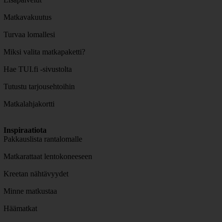
Matkavakuutus
Turvaa lomallesi
Miksi valita matkapaketti?
Hae TUI.fi -sivustolta
Tutustu tarjousehtoihin
Matkalahjakortti
Inspiraatiota
Pakkauslista rantalomalle
Matkarattaat lentokoneeseen
Kreetan nähtävyydet
Minne matkustaa
Häämatkat