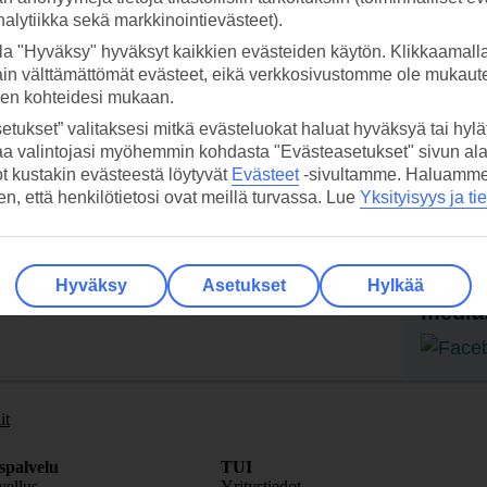
analytiikka sekä markkinointievästeet).
la "Hyväksy" hyväksyt kaikkien evästeiden käytön. Klikkaamall
ain välttämättömät evästeet, eikä verkkosivustomme ole mukaute
sen kohteidesi mukaan.
etukset” valitaksesi mitkä evästeluokat haluat hyväksyä tai hylät
 TUI-sovellus nyt!
Vastaa
aa valintojasi myöhemmin kohdasta "Evästeasetukset" sivun ala
ot kustakin evästeestä löytyvät
Evästeet
-sivultamme.
Haluamme, 
tietoj
Lataa sovellus kätevästi lukemalla
hen, että henkilötietosi ovat meillä turvassa. Lue
Yksityisyys ja ti
QR-koodi puhelimesi kameralla.
Ti
Seuraa
Hyväksy
Asetukset
Hylkää
media
it
spalvelu
TUI
ellus
Yritystiedot