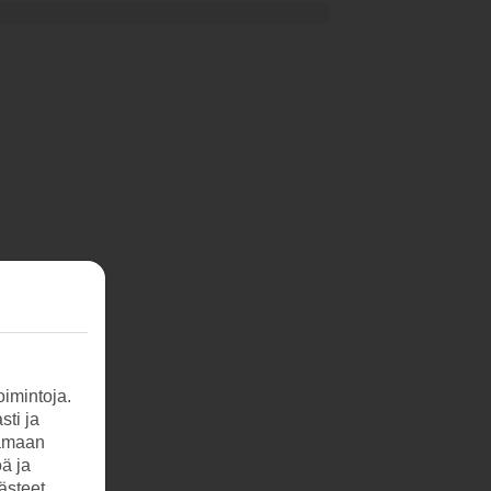
imintoja.
sti ja
tamaan
öä ja
ästeet,