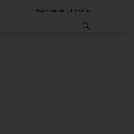
Asiakaspalvelu
TUI Sovellus