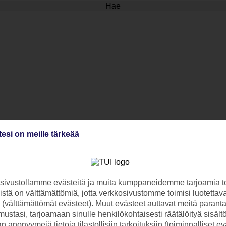
Hae
tesi on meille tärkeää
ivustollamme evästeitä ja muita kumppaneidemme tarjoamia to
stä on välttämättömiä, jotta verkkosivustomme toimisi luotettava
ti (välttämättömät evästeet). Muut evästeet auttavat meitä paran
ustasi, tarjoamaan sinulle henkilökohtaisesti räätälöityä sisält
 anonyymejä tietoja tilastollisiin tarkoituksiin (toiminnalliset ev