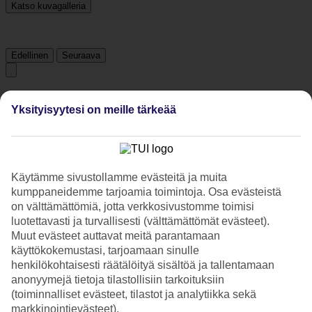
Katso kuvagalleria
Edellinen
Seuraava
Tripadvisor
Yksityisyytesi on meille tärkeää
3.9/5
Luokitus
3.9 / 5
alkaen
1660 arviota
Käytämme sivustollamme evästeitä ja muita
Siisteys
kumppaneidemme tarjoamia toimintoja. Osa evästeistä
4.5/5
on välttämättömiä, jotta verkkosivustomme toimisi
Sijainti
luotettavasti ja turvallisesti (välttämättömät evästeet).
4.7/5
Muut evästeet auttavat meitä parantamaan
Huone
käyttökokemustasi, tarjoamaan sinulle
3.7/5
Palvelu
henkilökohtaisesti räätälöityä sisältöä ja tallentamaan
4.1/5
anonyymejä tietoja tilastollisiin tarkoituksiin
Nukkuminen
(toiminnalliset evästeet, tilastot ja analytiikka sekä
4.1/5
markkinointievästeet).