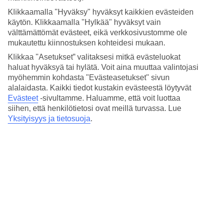
Hinta-laatusuhde
3.7/5
Klikkaamalla "Hyväksy" hyväksyt kaikkien evästeiden
käytön. Klikkaamalla "Hylkää" hyväksyt vain
Hotelliesittely
välttämättömät evästeet, eikä verkkosivustomme ole
mukautettu kiinnostuksen kohteidesi mukaan.
4*
Klikkaa "Asetukset” valitaksesi mitkä evästeluokat
Paikallinen luokitus
haluat hyväksyä tai hylätä. Voit aina muuttaa valintojasi
myöhemmin kohdasta "Evästeasetukset" sivun
Kattobaari ja lähellä Bostonin satamaa
alalaidasta. Kaikki tiedot kustakin evästeestä löytyvät
Evästeet
-sivultamme.
Haluamme, että voit luottaa
Yotel Boston sijaitsee Seaport Boulevardilla Bostonin sataman
vieressä. Sijainti on täydellinen, ja pääset helposti tutustumaan
siihen, että henkilötietosi ovat meillä turvassa. Lue
kaupunkiin. Olet kävelymatkan päässä North Endin alueelta, jota
Yksityisyys ja tietosuoja
.
kutsutaan myös Bostonin pieneksi Italiaksi. Hotellin kattoterassilta
on panoraamanäkymät Bostonin ylle.
Huoneet ovat viihtyisästi ja modernisti sisustettuja. Hotellin
alapuolella on metroasema.
Hotellilla on:
Ravintola ja baari
Kattoterassi
Kuntosali