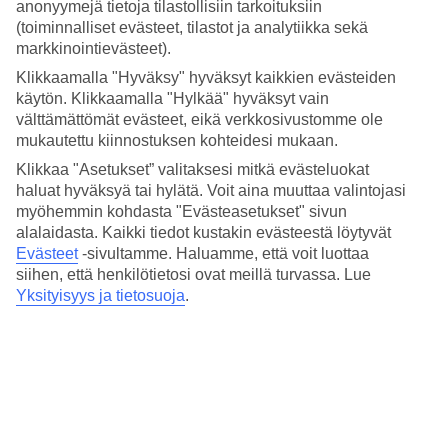
4.1/5
anonyymejä tietoja tilastollisiin tarkoituksiin
Nukkuminen
(toiminnalliset evästeet, tilastot ja analytiikka sekä
4.2/5
markkinointievästeet).
Hinta-laatusuhde
Klikkaamalla "Hyväksy" hyväksyt kaikkien evästeiden
3.8/5
käytön. Klikkaamalla "Hylkää" hyväksyt vain
Hotelliesittely
välttämättömät evästeet, eikä verkkosivustomme ole
mukautettu kiinnostuksen kohteidesi mukaan.
4*
Klikkaa "Asetukset” valitaksesi mitkä evästeluokat
Paikallinen luokitus
haluat hyväksyä tai hylätä. Voit aina muuttaa valintojasi
myöhemmin kohdasta "Evästeasetukset" sivun
4 tähden hotelli GALLERYone - a DoubleTree Suites by Hilton
Hotel kohteessa Fort Lauderdale on hotelli, jolla on baari,
alalaidasta. Kaikki tiedot kustakin evästeestä löytyvät
aamiaisbuffet ja WiFi. Hotellilla voit nauttia palveluista kuten sauna
Evästeet
-sivultamme.
Haluamme, että voit luottaa
ja poreallas. Jos matkustat lasten kanssa, on lapsille
siihen, että henkilötietosi ovat meillä turvassa. Lue
lastenkerho/miniklubi ja leikkipaikka. Alueella on
Yksityisyys ja tietosuoja
.
pysäköintimahdollisuus. Hotelli on uudistettu viimeksi vuonna 2006.
Hotelli hyväksyy seuraavat luottokortit: American Express, Diners
Club, Mastercard ja Visa.
Lyhyesti hotellista
Ulkouima-allas
Kyllä