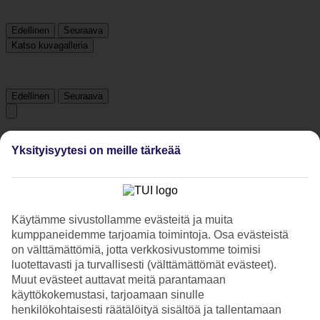
Edellinen
Seuraava
Katso kuvagalleria
Edellinen
Seuraava
Tripadvisor
Yksityisyytesi on meille tärkeää
3.9/5
Luokitus
3.9 / 5
alkaen
4286 arviota
Käytämme sivustollamme evästeitä ja muita
Siisteys
kumppaneidemme tarjoamia toimintoja. Osa evästeistä
4/5
on välttämättömiä, jotta verkkosivustomme toimisi
Sijainti
luotettavasti ja turvallisesti (välttämättömät evästeet).
4.5/5
Muut evästeet auttavat meitä parantamaan
Huone
käyttökokemustasi, tarjoamaan sinulle
4/5
henkilökohtaisesti räätälöityä sisältöä ja tallentamaan
Palvelu