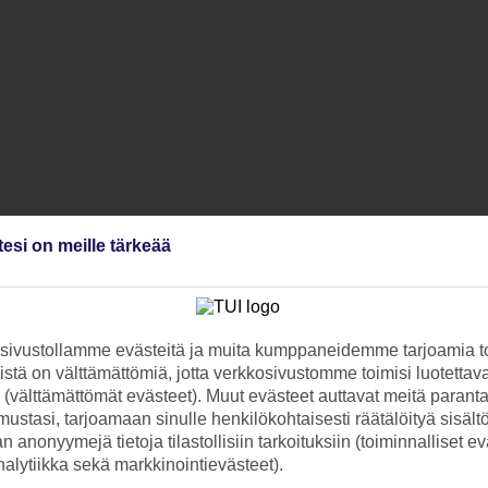
tesi on meille tärkeää
ivustollamme evästeitä ja muita kumppaneidemme tarjoamia to
stä on välttämättömiä, jotta verkkosivustomme toimisi luotettava
ti (välttämättömät evästeet). Muut evästeet auttavat meitä paran
ustasi, tarjoamaan sinulle henkilökohtaisesti räätälöityä sisält
 anonyymejä tietoja tilastollisiin tarkoituksiin (toiminnalliset ev
analytiikka sekä markkinointievästeet).