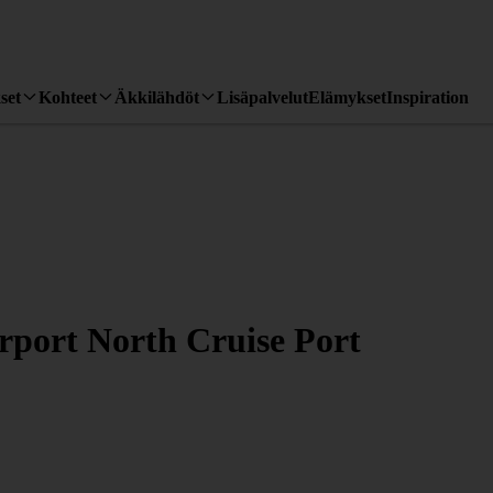
set
Kohteet
Äkkilähdöt
Lisäpalvelut
Elämykset
Inspiration
rport North Cruise Port