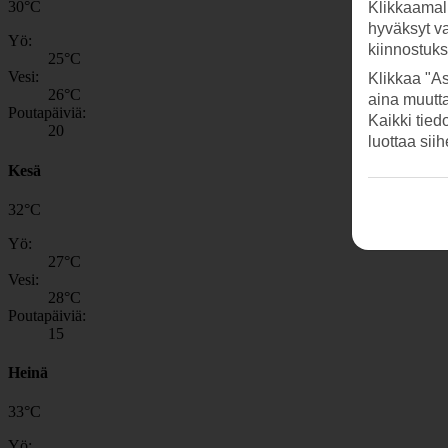
30
°
C
Klikkaamal
hyväksyt v
Yö:
kiinnostuk
25
°C
Vesi:
Klikkaa "As
26
°C
aina muutt
Poutapäiviä:
Kaikki tied
20
luottaa sii
Kesä
32
°
C
Yö:
27
°C
Vesi:
28
°C
Poutapäiviä:
15
Heinä
33
°
C
Yö: