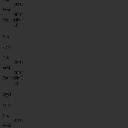
29
°C
Vesi:
30
°C
Poutapäiviä:
16
Elo
32
°
C
Yö:
29
°C
Vesi:
30
°C
Poutapäiviä:
14
Syys
31
°
C
Yö:
27
°C
Vesi: