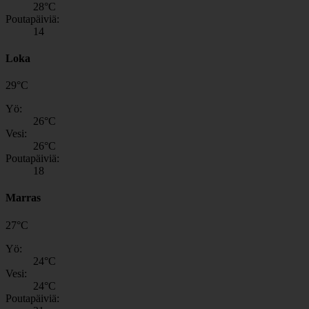
28
°C
Poutapäiviä:
14
Loka
29
°
C
Yö:
26
°C
Vesi:
26
°C
Poutapäiviä:
18
Marras
27
°
C
Yö:
24
°C
Vesi:
24
°C
Poutapäiviä: