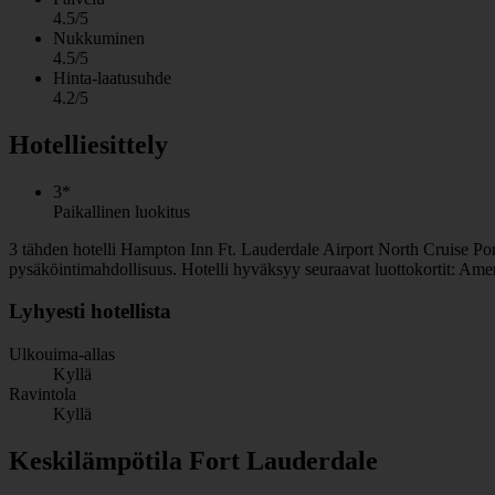
4.5/5
Nukkuminen
4.5/5
Hinta-laatusuhde
4.2/5
Hotelliesittely
3*
Paikallinen luokitus
3 tähden hotelli Hampton Inn Ft. Lauderdale Airport North Cruise Port k
pysäköintimahdollisuus. Hotelli hyväksyy seuraavat luottokortit: Ame
Lyhyesti hotellista
Ulkouima-allas
Kyllä
Ravintola
Kyllä
Keskilämpötila Fort Lauderdale