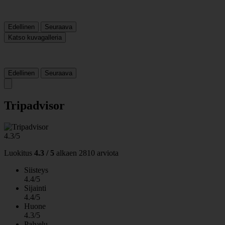
Edellinen
Seuraava
Katso kuvagalleria
Edellinen
Seuraava
Tripadvisor
4.3/5
Luokitus
4.3 / 5
alkaen
2810 arviota
Siisteys
4.4/5
Sijainti
4.4/5
Huone
4.3/5
Palvelu