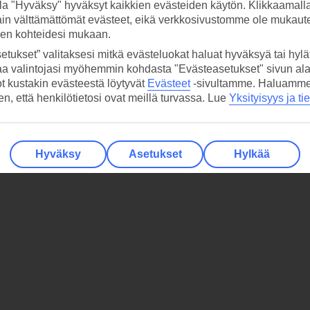
la "Hyväksy" hyväksyt kaikkien evästeiden käytön. Klikkaamall
ain välttämättömät evästeet, eikä verkkosivustomme ole mukaute
sen kohteidesi mukaan.
etukset” valitaksesi mitkä evästeluokat haluat hyväksyä tai hylät
aa valintojasi myöhemmin kohdasta "Evästeasetukset" sivun ala
ot kustakin evästeestä löytyvät
Evästeet
-sivultamme.
Haluamme, 
hen, että henkilötietosi ovat meillä turvassa. Lue
Yksityisyys ja ti
Hyväksy
Asetukset
Hylkää