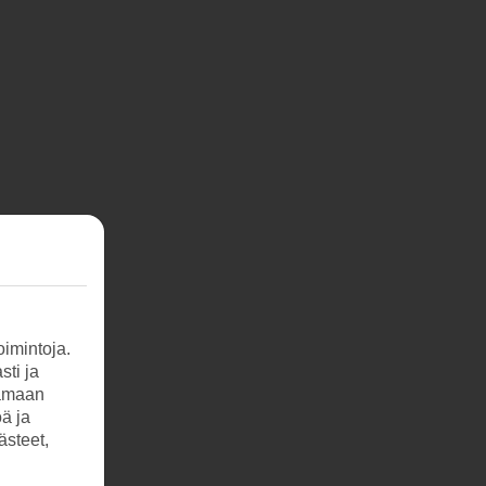
imintoja.
sti ja
tamaan
öä ja
ästeet,