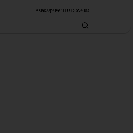
Asiakaspalvelu
TUI Sovellus