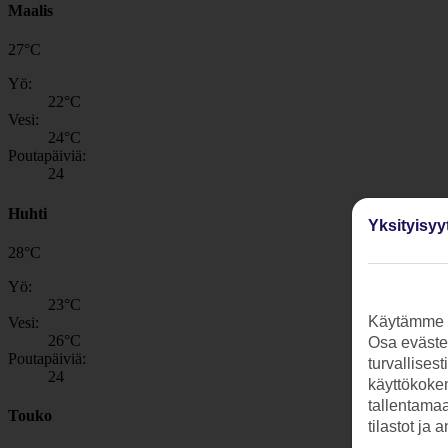
Maalis
27
°
C
Yö:
22
°C
Vesi:
24
°C
Poutapäiviä:
24
Huhti
Yksityisyy
28
°
C
Yö:
23
°C
Käytämme s
Vesi:
26
°C
Osa evästei
Poutapäiviä:
turvallises
24
käyttökokem
tallentamaan
Touko
tilastot ja 