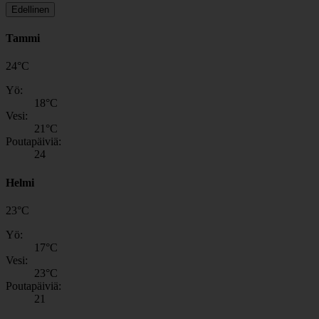
Edellinen
Tammi
24
°
C
Yö:
18
°C
Vesi:
21
°C
Poutapäiviä:
24
Helmi
23
°
C
Yö:
17
°C
Vesi:
23
°C
Poutapäiviä:
21