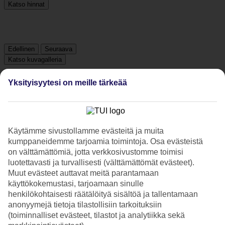
Katso hinnat
Edellinen
Seuraava
Katso kuvagalleria
Yksityisyytesi on meille tärkeää
Edellinen
Seuraava
Hotelliesittely
Käytämme sivustollamme evästeitä ja muita
kumppaneidemme tarjoamia toimintoja. Osa evästeistä
3*
on välttämättömiä, jotta verkkosivustomme toimisi
Paikallinen luokitus
luotettavasti ja turvallisesti (välttämättömät evästeet).
Muut evästeet auttavat meitä parantamaan
3 tähden hotelli Holiday Inn Express Ft Lauderdale Convention
käyttökokemustasi, tarjoamaan sinulle
Center - Cruise kohteessa Fort Lauderdale on hotelli, jolla on baari,
aamiaisbuffet ja WiFi. Jos matkustat lasten kanssa, on lapsille
henkilökohtaisesti räätälöityä sisältöä ja tallentamaan
lastenhoito. Alueella on pysäköintimahdollisuus. Hotelli on
anonyymejä tietoja tilastollisiin tarkoituksiin
uudistettu viimeksi vuonna 2011. Hotelli hyväksyy seuraavat
(toiminnalliset evästeet, tilastot ja analytiikka sekä
luottokortit: American Express, Diners Club, Mastercard ja Visa.