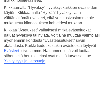
markkinointievästeet).
Lyhyesti hotellista
Klikkaamalla "Hyväksy" hyväksyt kaikkien evästeiden
käytön. Klikkaamalla "Hylkää" hyväksyt vain
Ulkouima-allas
välttämättömät evästeet, eikä verkkosivustomme ole
Kyllä
mukautettu kiinnostuksen kohteidesi mukaan.
Ravintola/Baari
Kyllä/Kyllä
Klikkaa "Asetukset” valitaksesi mitkä evästeluokat
haluat hyväksyä tai hylätä. Voit aina muuttaa valintojasi
Keskilämpötila Fort Lauderdale
myöhemmin kohdasta "Evästeasetukset" sivun
alalaidasta. Kaikki tiedot kustakin evästeestä löytyvät
Evästeet
-sivultamme.
Haluamme, että voit luottaa
Edellinen
siihen, että henkilötietosi ovat meillä turvassa. Lue
Yksityisyys ja tietosuoja
.
Tammi
24
°
C
Yö:
18
°C
Vesi:
21
°C
Poutapäiviä:
24