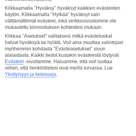
Lyhyesti hotellista
Klikkaamalla "Hyväksy" hyväksyt kaikkien evästeiden
käytön. Klikkaamalla "Hylkää" hyväksyt vain
Ulkouima-allas
Kyllä
välttämättömät evästeet, eikä verkkosivustomme ole
mukautettu kiinnostuksen kohteidesi mukaan.
Keskilämpötila Fort Lauderdale
Klikkaa "Asetukset” valitaksesi mitkä evästeluokat
haluat hyväksyä tai hylätä. Voit aina muuttaa valintojasi
Edellinen
myöhemmin kohdasta "Evästeasetukset" sivun
alalaidasta. Kaikki tiedot kustakin evästeestä löytyvät
Tammi
Evästeet
-sivultamme.
Haluamme, että voit luottaa
siihen, että henkilötietosi ovat meillä turvassa. Lue
24
°
C
Yksityisyys ja tietosuoja
.
Yö:
18
°C
Vesi:
21
°C
Poutapäiviä:
24
Helmi
23
°
C