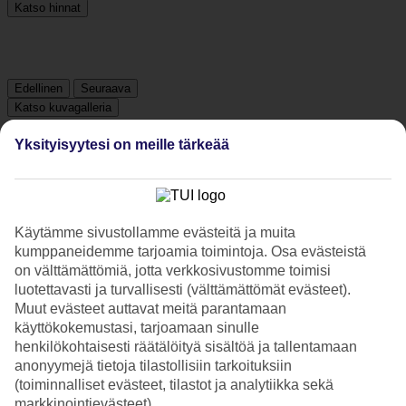
Katso hinnat
Edellinen
Seuraava
Katso kuvagalleria
Yksityisyytesi on meille tärkeää
Edellinen
Seuraava
Hotelliesittely
Käytämme sivustollamme evästeitä ja muita
kumppaneidemme tarjoamia toimintoja. Osa evästeistä
3*
on välttämättömiä, jotta verkkosivustomme toimisi
Paikallinen luokitus
luotettavasti ja turvallisesti (välttämättömät evästeet).
Muut evästeet auttavat meitä parantamaan
3,5 tähden hotelli Hotel Maren Fort Lauderdale Beach, Curio
käyttökokemustasi, tarjoamaan sinulle
Collection by Hilton kohteessa Fort Lauderdale on hotelli, jolla on
henkilökohtaisesti räätälöityä sisältöä ja tallentamaan
baari, aamiaisbuffet ja WiFi. Hotellilla voit nauttia palveluista kuten
poreallas. Alueella on pysäköintimahdollisuus. Hotelli hyväksyy
anonyymejä tietoja tilastollisiin tarkoituksiin
seuraavat luottokortit: Visa.
(toiminnalliset evästeet, tilastot ja analytiikka sekä
markkinointievästeet).