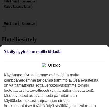
Edellinen
Seuraava
Katso kuvagalleria
Edellinen
Seuraava
Hotelliesittely
5*
Yksityisyytesi on meille tärkeää
Paikallinen luokitus
5 tähden hotelli Pier Sixty-Six kohteessa Fort Lauderdale on hotelli,
jolla on baari, aamiaisbuffet ja WiFi. Hotellilla voit nauttia
palveluista kuten hieronta ja sauna. Jos matkustat lasten kanssa, on
Käytämme sivustollamme evästeitä ja muita
lapsille lastenallas ja leikkipaikka. Alueella on
pysäköintimahdollisuus. Hotelli on uudistettu viimeksi vuonna 2012.
kumppaneidemme tarjoamia toimintoja. Osa evästeistä
Hotelli hyväksyy seuraavat luottokortit: American Express, Diners
on välttämättömiä, jotta verkkosivustomme toimisi
Club, Mastercard ja Visa.
luotettavasti ja turvallisesti (välttämättömät evästeet).
Muut evästeet auttavat meitä parantamaan
Lyhyesti hotellista
käyttökokemustasi, tarjoamaan sinulle
henkilökohtaisesti räätälöityä sisältöä ja tallentamaan
Ulkouima-allas/Lastenallas