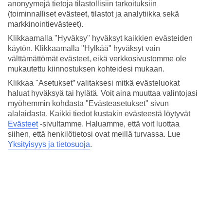
anonyymejä tietoja tilastollisiin tarkoituksiin
Kyllä/Kyllä
(toiminnalliset evästeet, tilastot ja analytiikka sekä
Ravintola/Baari
Kyllä/Kyllä
markkinointievästeet).
Klikkaamalla "Hyväksy" hyväksyt kaikkien evästeiden
Keskilämpötila Fort Lauderdale
käytön. Klikkaamalla "Hylkää" hyväksyt vain
välttämättömät evästeet, eikä verkkosivustomme ole
Edellinen
mukautettu kiinnostuksen kohteidesi mukaan.
Klikkaa "Asetukset” valitaksesi mitkä evästeluokat
Tammi
haluat hyväksyä tai hylätä. Voit aina muuttaa valintojasi
myöhemmin kohdasta "Evästeasetukset" sivun
24
°
C
alalaidasta. Kaikki tiedot kustakin evästeestä löytyvät
Yö:
Evästeet
-sivultamme.
Haluamme, että voit luottaa
18
°C
siihen, että henkilötietosi ovat meillä turvassa. Lue
Vesi:
Yksityisyys ja tietosuoja
.
21
°C
Poutapäiviä:
24
Helmi
23
°
C