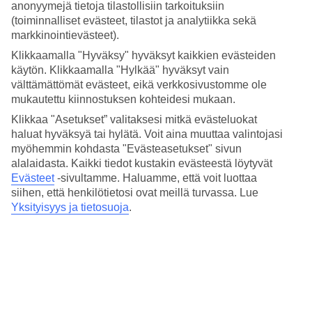
4.6/5
anonyymejä tietoja tilastollisiin tarkoituksiin
Hinta-laatusuhde
(toiminnalliset evästeet, tilastot ja analytiikka sekä
4.2/5
markkinointievästeet).
Hotelliesittely
Klikkaamalla "Hyväksy" hyväksyt kaikkien evästeiden
käytön. Klikkaamalla "Hylkää" hyväksyt vain
välttämättömät evästeet, eikä verkkosivustomme ole
3*
mukautettu kiinnostuksen kohteidesi mukaan.
Paikallinen luokitus
Klikkaa "Asetukset” valitaksesi mitkä evästeluokat
3 tähden hotelli The Atlantic Hotel & Spa kohteessa Fort Lauderdale
haluat hyväksyä tai hylätä. Voit aina muuttaa valintojasi
on hotelli, jolla on baari, WiFi ja uima-allas. Hotellilla voit nauttia
palveluista kuten hieronta ja sauna. Jos matkustat lasten kanssa, on
myöhemmin kohdasta "Evästeasetukset" sivun
lapsille lastenhoito ja leikkipaikka. Alueella on
alalaidasta. Kaikki tiedot kustakin evästeestä löytyvät
pysäköintimahdollisuus. Hotelli hyväksyy seuraavat luottokortit:
Evästeet
-sivultamme.
Haluamme, että voit luottaa
American Express, Diners Club, Mastercard ja Visa.
siihen, että henkilötietosi ovat meillä turvassa. Lue
Yksityisyys ja tietosuoja
.
Lyhyesti hotellista
Ulkouima-allas
Kyllä
Ravintola/Baari
Kyllä/Kyllä
Keskilämpötila Fort Lauderdale