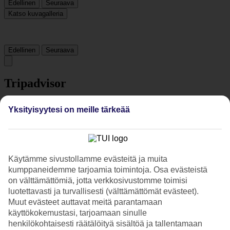
Edellinen
Seuraava
Katso kuvagalleria
Edellinen
Seuraava
Tripadvisor
Yksityisyytesi on meille tärkeää
4.4/5
Luokitus
4.4 / 5
alkaen
3741 arviota
Siisteys
4.6/5
Käytämme sivustollamme evästeitä ja muita
Sijainti
kumppaneidemme tarjoamia toimintoja. Osa evästeistä
4.7/5
on välttämättömiä, jotta verkkosivustomme toimisi
Huone
luotettavasti ja turvallisesti (välttämättömät evästeet).
4.6/5
Muut evästeet auttavat meitä parantamaan
Palvelu
käyttökokemustasi, tarjoamaan sinulle
4.4/5
Nukkuminen
henkilökohtaisesti räätälöityä sisältöä ja tallentamaan