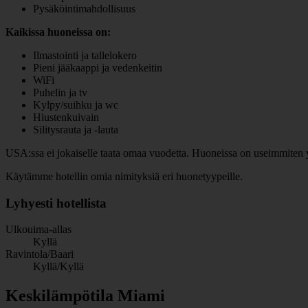
Pysäköintimahdollisuus
Kaikissa huoneissa on:
Ilmastointi ja tallelokero
Pieni jääkaappi ja vedenkeitin
WiFi
Puhelin ja tv
Kylpy/suihku ja wc
Hiustenkuivain
Silitysrauta ja -lauta
USA:ssa ei jokaiselle taata omaa vuodetta. Huoneissa on useimmiten yksi
Käytämme hotellin omia nimityksiä eri huonetyypeille.
Lyhyesti hotellista
Ulkouima-allas
Kyllä
Ravintola/Baari
Kyllä/Kyllä
Keskilämpötila Miami