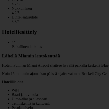
4.2/5
Nukkuminen
4.2/5
Hinta-laatusuhde
3.8/5
Hotelliesittely
4*
Paikallinen luokitus
Lähellä Miamin lentokenttää
Hotelli Pullman Miami Airport sijaitsee hyvällä paikalla keskellä Blue 
Noin 15 minuutin ajomatkan päässä sijaitsevat mm. Brickell City C
Hotellilla on:
WiFi
Baari ja ravintola
Uima-allas ja allasbaari
Tenniskenttä ja kuntosali
Pesulapalvelu