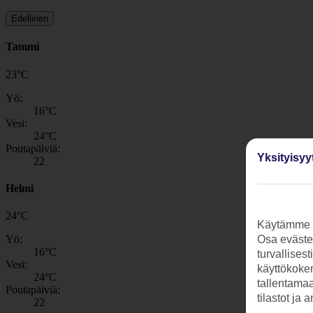
Edellinen
Tammi
23
°
C
Yö:
16
°C
Vesi:
24
°C
Poutapäiviä:
Yksityisyy
22
Helmi
24
°
C
Käytämme s
Yö:
Osa evästei
16
°C
turvallises
Vesi:
käyttökokem
24
°C
tallentamaan
Poutapäiviä:
tilastot ja 
22