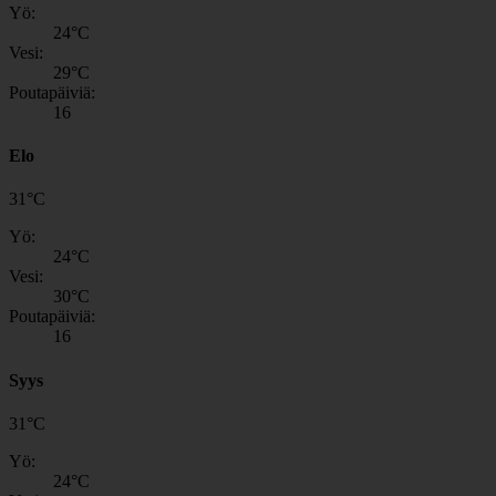
Yö:
24
°C
Vesi:
29
°C
Poutapäiviä:
16
Elo
31
°
C
Yö:
24
°C
Vesi:
30
°C
Poutapäiviä:
16
Syys
31
°
C
Yö:
24
°C