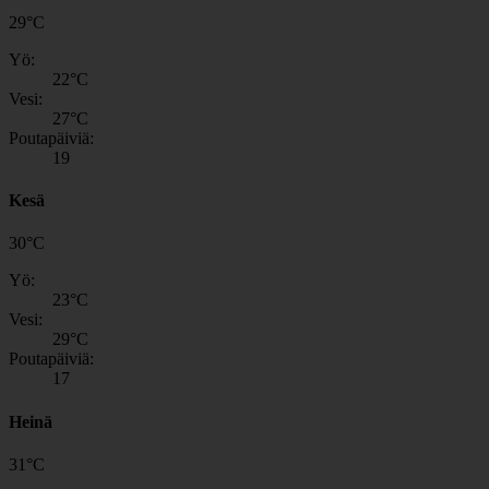
29
°
C
Yö:
22
°C
Vesi:
27
°C
Poutapäiviä:
19
Kesä
30
°
C
Yö:
23
°C
Vesi:
29
°C
Poutapäiviä:
17
Heinä
31
°
C