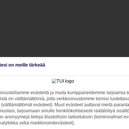
tesi on meille tärkeää
ivustollamme evästeitä ja muita kumppaneidemme tarjoamia to
stä on välttämättömiä, jotta verkkosivustomme toimisi luotettava
ti (välttämättömät evästeet). Muut evästeet auttavat meitä paran
ustasi, tarjoamaan sinulle henkilökohtaisesti räätälöityä sisält
 anonyymejä tietoja tilastollisiin tarkoituksiin (toiminnalliset ev
analytiikka sekä markkinointievästeet).