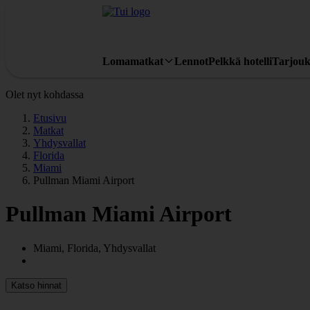
Lomamatkat
Lennot
Pelkkä hotelli
Tarjouk
Olet nyt kohdassa
Etusivu
Matkat
Yhdysvallat
Florida
Miami
Pullman Miami Airport
Pullman Miami Airport
Miami, Florida, Yhdysvallat
Katso hinnat