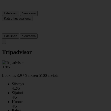
Edellinen
Seuraava
Katso kuvagalleria
Edellinen
Seuraava
Tripadvisor
3.9/5
Luokitus
3.9 / 5
alkaen
5100 arviota
Siisteys
4.2/5
Sijainti
4/5
Huone
4/5
Palvelu