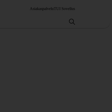
Asiakaspalvelu
TUI Sovellus