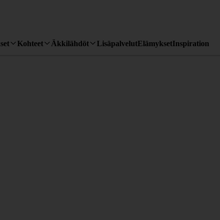
set
Kohteet
Äkkilähdöt
Lisäpalvelut
Elämykset
Inspiration