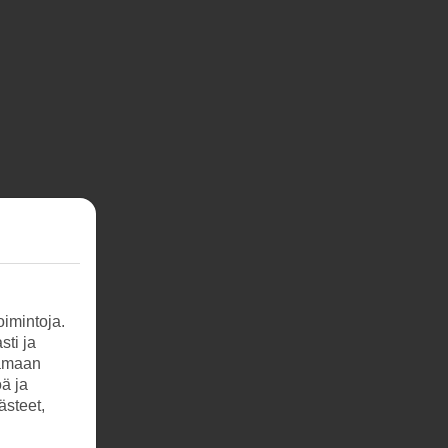
imintoja.
sti ja
tamaan
öä ja
ästeet,