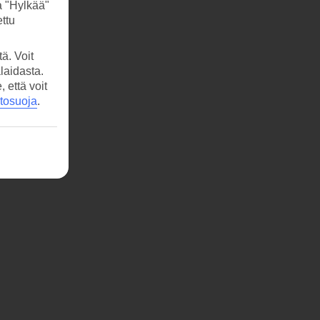
a "Hylkää"
ttu
ä. Voit
laidasta.
että voit
etosuoja
.