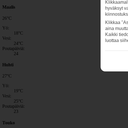
Klikkaamal
Maalis
hyväksyt v
kiinnostuk
26
°
C
Klikkaa "As
Yö:
aina muutt
18
°C
Kaikki tied
Vesi:
luottaa sii
24
°C
Poutapäiviä:
24
Huhti
27
°
C
Yö:
19
°C
Vesi:
25
°C
Poutapäiviä:
23
Touko