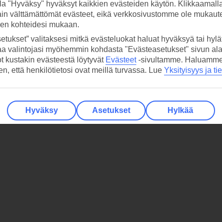
la "Hyväksy" hyväksyt kaikkien evästeiden käytön. Klikkaamall
ain välttämättömät evästeet, eikä verkkosivustomme ole mukaute
sen kohteidesi mukaan.
etukset” valitaksesi mitkä evästeluokat haluat hyväksyä tai hylät
aa valintojasi myöhemmin kohdasta "Evästeasetukset" sivun ala
ot kustakin evästeestä löytyvät
Evästeet
-sivultamme.
Haluamme, 
hen, että henkilötietosi ovat meillä turvassa. Lue
Yksityisyys ja ti
Hyväksy
Asetukset
Hylkää