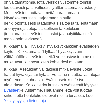
on välttämättömiä, jotta verkkosivustomme toimisi
luotettavasti ja turvallisesti (välttämättömät evästeet).
Hae
Muut evästeet auttavat meitä parantamaan
käyttökokemustasi, tarjoamaan sinulle
henkilökohtaisesti räätälöityä sisältöä ja tallentamaan
anonyymejä tietoja tilastollisiin tarkoituksiin
Olet nyt kohdassa
(toiminnalliset evästeet, tilastot ja analytiikka sekä
Etusivu
markkinointievästeet).
Matkat
Klikkaamalla "Hyväksy" hyväksyt kaikkien evästeiden
Yhdysvallat
käytön. Klikkaamalla "Hylkää" hyväksyt vain
San Diego
Äkkilähdöt
välttämättömät evästeet, eikä verkkosivustomme ole
mukautettu kiinnostuksen kohteidesi mukaan.
Äkkilähdöt San Diego
Klikkaa "Asetukset” valitaksesi mitkä evästeluokat
haluat hyväksyä tai hylätä. Voit aina muuttaa valintojasi
myöhemmin kohdasta "Evästeasetukset" sivun
Haluatko reissuun helposti ja nopeasti? Katso
äkkilähdöt
San Diego
alalaidasta. Kaikki tiedot kustakin evästeestä löytyvät
eli lomat lähiviikoille suorilla lennoilla tältä sivulta. Kun löydät
sopivan äkkilähdön, varaa matkasi heti. Äkkilähdöillä paikkoja on
Evästeet
-sivultamme.
Haluamme, että voit luottaa
rajoitetusti ja edullisimmat matkat myydään nopeasti! Huomioithan,
siihen, että henkilötietosi ovat meillä turvassa. Lue
että äkkilähtöjä kohteeseen San Diego ei ole aina tarjolla.
Yksityisyys ja tietosuoja
.
Hotellivinkit