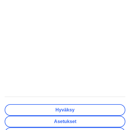
Tyhjennä
Valmis
Matkakohteet
Tyhjennä
Valmis
Lähtöpäivä
Ma
Ti
Ke
To
Pe
La
Su
Onko lähtöpäivässäsi joustoa?
Vain valittu lähtöpäivä
+/- 3 päivää
+/- 7 päivää
+/- 14 päivää
Tyhjennä
Valmis
Matkustajien lukumäärä
Huoneiden lukumäärä
Valitse sopivin
Hyväksy
Aikuista
2
Asetukset
Lasta (0–17)
0