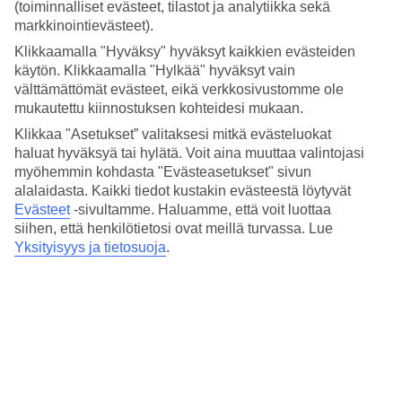
(toiminnalliset evästeet, tilastot ja analytiikka sekä
yhteistyökumppanimme Ryanairin ansiosta voimme tarjota
markkinointievästeet).
enemmän lentoja ja laajemman valikoiman matkakohteita – usein
vieläkin edullisempaan hintaan. Valitse suosikkikohteista, kuten
Klikkaamalla "Hyväksy" hyväksyt kaikkien evästeiden
Lontoo
,
Alicante
tai
Dubrovnik
.
käytön. Klikkaamalla "Hylkää" hyväksyt vain
välttämättömät evästeet, eikä verkkosivustomme ole
Varaa seuraava lomasi jo tänään – seikkailu odottaa!
mukautettu kiinnostuksen kohteidesi mukaan.
Klikkaa "Asetukset” valitaksesi mitkä evästeluokat
haluat hyväksyä tai hylätä. Voit aina muuttaa valintojasi
Miksi valita Ryanair?
myöhemmin kohdasta "Evästeasetukset" sivun
alalaidasta. Kaikki tiedot kustakin evästeestä löytyvät
✓ Enemmän suoria lentoja suosittuihin kohteisiin
Evästeet
-sivultamme.
Haluamme, että voit luottaa
siihen, että henkilötietosi ovat meillä turvassa. Lue
Ryanair tarjoaa laajan verkoston suoria reittejä ympäri
Yksityisyys ja tietosuoja
.
Eurooppaa ja sen ulkopuolelle – suosikkikohteisiisi
matkustaminen on helpompaa kuin koskaan.
✓ Edullista ja huoletonta matkustamista
Matkaasi suojaa matkapakettilaki tarjoten turvaa ja
mielenrauhaa lomallesi.
✓ Enemmän lentoja, enemmän joustavuutta