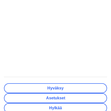
Matkakohteet
Tyhjennä
Valmis
Lähtöpäivä
Ma
Ti
Ke
To
Pe
La
Su
Onko lähtöpäivässäsi joustoa?
Vain valittu lähtöpäivä
+/- 3 päivää
+/- 7 päivää
+/- 14 päivää
Tyhjennä
Valmis
Matkustajien lukumäärä
Huoneiden lukumäärä
Valitse sopivin
Hyväksy
Aikuista
2
Asetukset
Lasta (0–17)
0
Hylkää
Tyhjennä