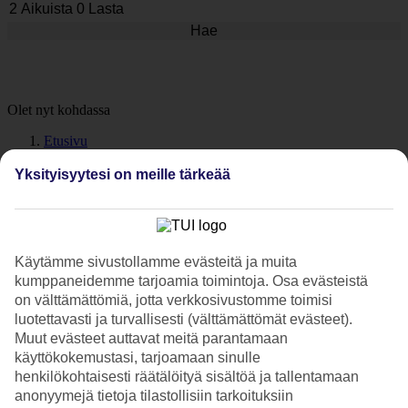
Hae
Olet nyt kohdassa
Etusivu
Matkapaketit Ryanairilla
Yksityisyytesi on meille tärkeää
Ryanair
Käytämme sivustollamme evästeitä ja muita
Ryanair tarjoaa suoria lentoja upeisiin Euroopan kohteisiin
kumppaneidemme tarjoamia toimintoja. Osa evästeistä
on välttämättömiä, jotta verkkosivustomme toimisi
luotettavasti ja turvallisesti (välttämättömät evästeet).
Lennä Ryanairilla
Muut evästeet auttavat meitä parantamaan
käyttökokemustasi, tarjoamaan sinulle
Ryanair tarjoaa suoria lentoja upeisiin kohteisiin. TUIlla
henkilökohtaisesti räätälöityä sisältöä ja tallentamaan
valinnanvaraa riittää aina, kun kyse on reittilennoilla toteutettavista
anonyymejä tietoja tilastollisiin tarkoituksiin
matkapaketeista – ja nyt vaihtoehtoja on entistä enemmän. Uuden