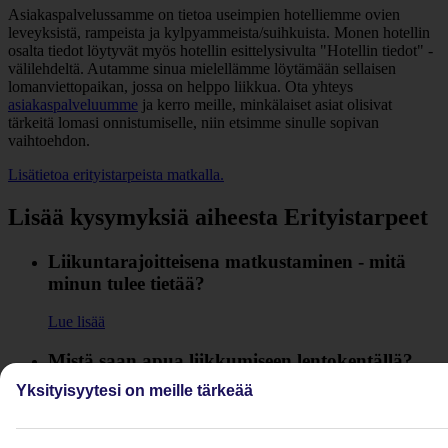
Asiakaspalvelussamme on tietoa useimpien hotelliemme ovien
leveyksistä, rampeista ja kylpyammeista/suihkuista. Monen hotellin
osalta tiedot löytyvät myös hotellin esittelysivulta "Hotellin tiedot" -
välilehdeltä. Autamme sinua mielellämme löytämään sellaisen
lomanviettopaikan, jossa on helppo liikkua. Ota yhteys
asiakaspalveluumme
ja kerro meille, minkälaiset asiat olisivat
tärkeitä lomasi onnistumiselle, niin etsimme sinulle sopivan
vaihtoehdon.
Lisätietoa erityistarpeista matkalla.
Lisää kysymyksiä aiheesta Erityistarpeet
Liikuntarajoitteisena matkustaminen - mitä
minun tulee tietää?
Lue lisää
Mistä saan apua liikkumiseen lentokentällä?
Yksityisyytesi on meille tärkeää
Lue lisää
Miten voin huomioida syntymäpäiväsankaria