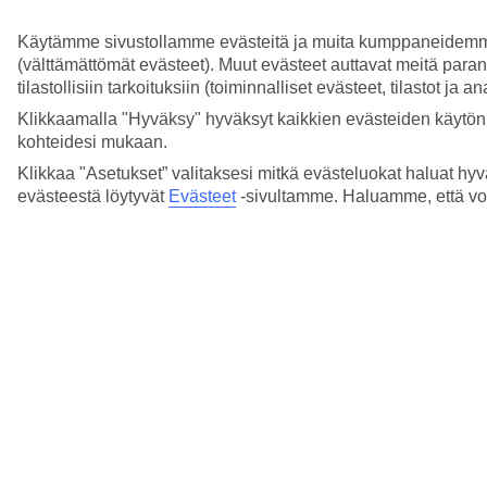
tai muuta merkkipäivän viettäjää?
Käytämme sivustollamme evästeitä ja muita kumppaneidemme tar
Lue lisää
(välttämättömät evästeet). Muut evästeet auttavat meitä para
tilastollisiin tarkoituksiin (toiminnalliset evästeet, tilastot ja 
Saako raskaana oleva matkustaa lentäen?
Klikkaamalla "Hyväksy" hyväksyt kaikkien evästeiden käytön.
Lue lisää
kohteidesi mukaan.
Klikkaa "Asetukset” valitaksesi mitkä evästeluokat haluat hyv
Voiko sähköpyörätuolin, pyörätuolin tai
evästeestä löytyvät
Evästeet
-sivultamme.
Haluamme, että voit
rollaattorin ottaa lennolle?
Lue lisää
Näytä enemmän