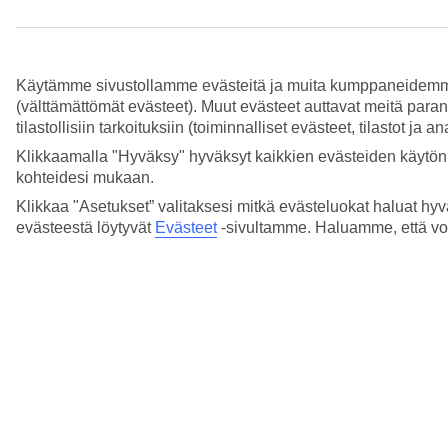
käytettävissä, vaikka olen edennyt uudelle
tasolle?
Lue lisää
Käytämme sivustollamme evästeitä ja muita kumppaneidemme tar
(välttämättömät evästeet). Muut evästeet auttavat meitä para
Miksi keräämme Smiles-pisteitä?
tilastollisiin tarkoituksiin (toiminnalliset evästeet, tilastot ja 
Lue lisää
Klikkaamalla "Hyväksy" hyväksyt kaikkien evästeiden käytön.
kohteidesi mukaan.
Miksi ystäväni edut ovat erilaiset kuin minun?
Klikkaa "Asetukset” valitaksesi mitkä evästeluokat haluat hyv
Lue lisää
evästeestä löytyvät
Evästeet
-sivultamme.
Haluamme, että voit
Mikä on TUI Smiles Rewards Club?
Lue lisää
Minulla on vaikeuksia kumppaniedun
hyödyntämisessä – miten toimin?
Lue lisää
Mistä tiedän, paljonko Smiles-pisteitä minulle