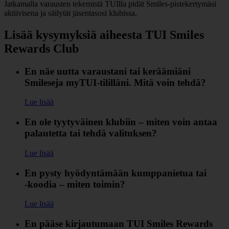
Jatkamalla varausten tekemistä TUIlla pidät Smiles‑pistekertymäsi
aktiivisena ja säilytät jäsentasosi klubissa.
Lisää kysymyksiä aiheesta TUI Smiles
Rewards Club
En näe uutta varaustani tai keräämiäni
Smileseja myTUI‑tililläni. Mitä voin tehdä?
Lue lisää
En ole tyytyväinen klubiin – miten voin antaa
palautetta tai tehdä valituksen?
Lue lisää
En pysty hyödyntämään kumppanietua tai
‑koodia – miten toimin?
Lue lisää
En pääse kirjautumaan TUI Smiles Rewards