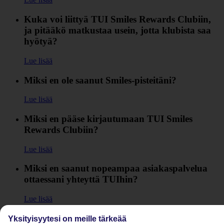
Kuka voi liittyä TUI Smiles Rewards Clubiin,
ja pitääkö matkustaa usein, jotta klubista saa
hyötyä?
Lue lisää
Miksi en ole saanut Smiles-pisteitäni?
Lue lisää
Miksi en pääse kirjautumaan TUI Smiles
Rewards Clubiin?
Lue lisää
Miksi en saanut nopeampaa asiakaspalvelua
ottaessani yhteyttä TUIhin?
Lue lisää
Miksi etuni puuttuvat tai ne eivät ole
Yksityisyytesi on meille tärkeää