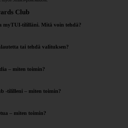
wards Club
a myTUI‑tililläni. Mitä voin tehdä?
lautetta tai tehdä valituksen?
ia – miten toimin?
‑tililleni – miten toimin?
etua – miten toimin?