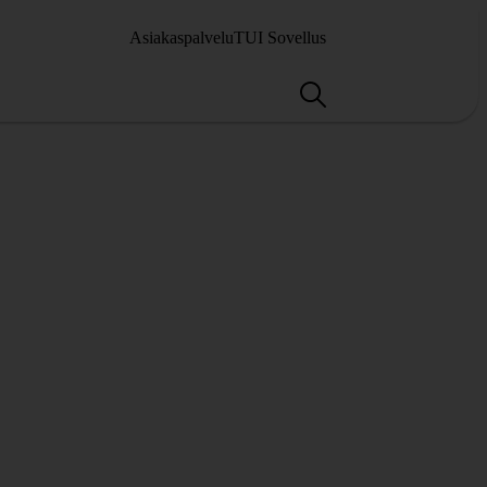
Asiakaspalvelu
TUI Sovellus