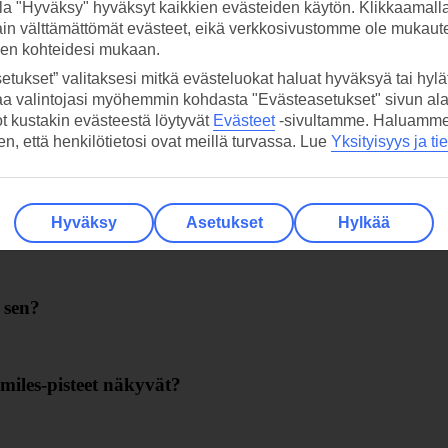
la "Hyväksy" hyväksyt kaikkien evästeiden käytön. Klikkaamall
ain välttämättömät evästeet, eikä verkkosivustomme ole mukaute
sen kohteidesi mukaan.
etukset” valitaksesi mitkä evästeluokat haluat hyväksyä tai hylät
aa valintojasi myöhemmin kohdasta "Evästeasetukset" sivun ala
ot kustakin evästeestä löytyvät
Evästeet
-sivultamme.
Haluamme, 
hen, että henkilötietosi ovat meillä turvassa. Lue
Yksityisyys ja ti
n sen?
Hyväksy
Asetukset
Hylkää
Smiles-pisteistä?
 sen?
Smiles-pisteet näkyvät?