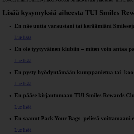
Lisää kysymyksiä aiheesta TUI Smiles Re
En näe uutta varaustani tai keräämiäni Smilesej
Lue lisää
En ole tyytyväinen klubiin – miten voin antaa pa
Lue lisää
En pysty hyödyntämään kumppanietua tai ‑kood
Lue lisää
En pääse kirjautumaan TUI Smiles Rewards Club 
Lue lisää
En saanut Pack Your Bags ‑pelissä voittamaani 
Lue lisää