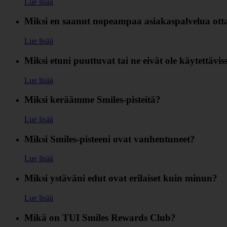
Lue lisää
Miksi en saanut nopeampaa asiakaspalvelua otta
Lue lisää
Miksi etuni puuttuvat tai ne eivät ole käytettävis
Lue lisää
Miksi keräämme Smiles-pisteitä?
Lue lisää
Miksi Smiles-pisteeni ovat vanhentuneet?
Lue lisää
Miksi ystäväni edut ovat erilaiset kuin minun?
Lue lisää
Mikä on TUI Smiles Rewards Club?