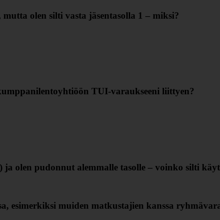
mutta olen silti vasta jäsentasolla 1 – miksi?
kumppanilentoyhtiöön TUI‑varaukseeni liittyen?
ja olen pudonnut alemmalle tasolle – voinko silti käyt
ssa, esimerkiksi muiden matkustajien kanssa ryhmävar