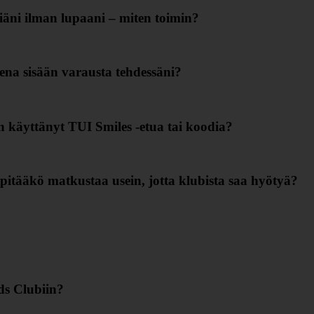
iäni ilman lupaani – miten toimin?
eena sisään varausta tehdessäni?
en käyttänyt TUI Smiles ‑etua tai koodia?
pitääkö matkustaa usein, jotta klubista saa hyötyä?
ds Clubiin?