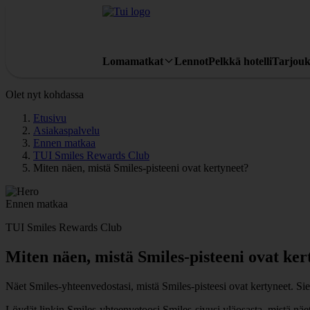
Lomamatkat
Lennot
Pelkkä hotelli
Tarjouk
Olet nyt kohdassa
Etusivu
Asiakaspalvelu
Ennen matkaa
TUI Smiles Rewards Club
Miten näen, mistä Smiles-pisteeni ovat kertyneet?
Ennen matkaa
TUI Smiles Rewards Club
Miten näen, mistä Smiles-pisteeni ovat ker
Näet Smiles-yhteenvedostasi, mistä Smiles-pisteesi ovat kertyneet. Sielt
Löydät linkin Smiles-yhteenvetoosi Smiles-sivusi yläosasta, mistä näe