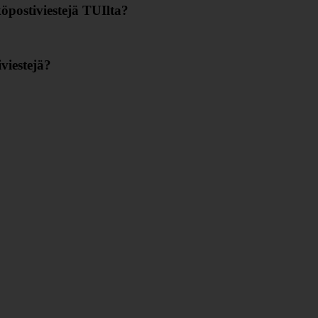
öpostiviestejä TUIlta?
viestejä?