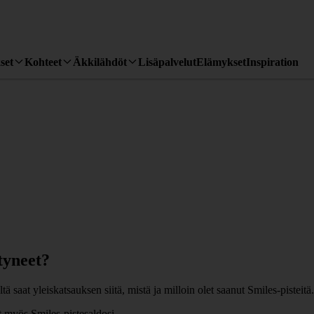
set
Kohteet
Äkkilähdöt
Lisäpalvelut
Elämykset
Inspiration
tyneet?
ä saat yleiskatsauksen siitä, mistä ja milloin olet saanut Smiles-pisteitä.
t myös Smiles-pistesaldosi.