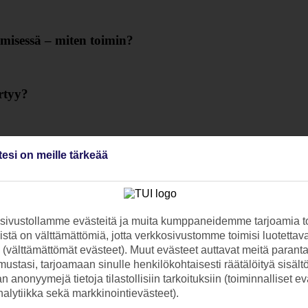
isessä – miten toimin?
ertyy?
ds Clubin alennuskoodia?
tesi on meille tärkeää
?
ivustollamme evästeitä ja muita kumppaneidemme tarjoamia to
stä on välttämättömiä, jotta verkkosivustomme toimisi luotettava
ti (välttämättömät evästeet). Muut evästeet auttavat meitä paran
etään?
ustasi, tarjoamaan sinulle henkilökohtaisesti räätälöityä sisält
 anonyymejä tietoja tilastollisiin tarkoituksiin (toiminnalliset ev
analytiikka sekä markkinointievästeet).
skoodia?