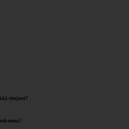
tää etujani?
auksessa?