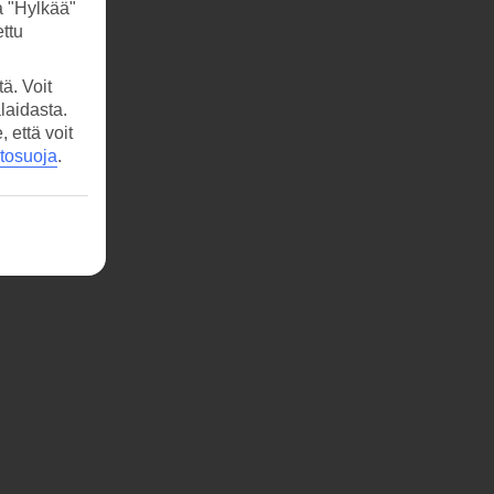
a "Hylkää"
ttu
ä. Voit
laidasta.
että voit
etosuoja
.