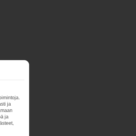
imintoja.
sti ja
tamaan
öä ja
ästeet,