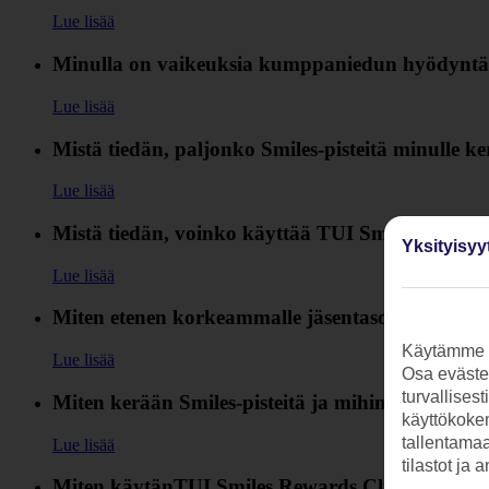
Lue lisää
Minulla on vaikeuksia kumppaniedun hyödyntäm
Lue lisää
Mistä tiedän, paljonko Smiles-pisteitä minulle k
Lue lisää
Mistä tiedän, voinko käyttää TUI Smiles Rewar
Yksityisyy
Lue lisää
Miten etenen korkeammalle jäsentasolle klubissa
Käytämme s
Lue lisää
Osa evästei
turvallises
Miten kerään Smiles-pisteitä ja mihin niitä käyt
käyttökokem
tallentamaan
Lue lisää
tilastot ja 
Miten käytänTUI Smiles Rewards Clubin tarjou