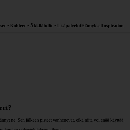
set
Kohteet
Äkkilähdöt
Lisäpalvelut
Elämykset
Inspiration
eet?
ännyt ne. Sen jälkeen pisteet vanhenevat, eikä niitä voi enää käyttää.
 kuukauden tarkastelujakson aikana.