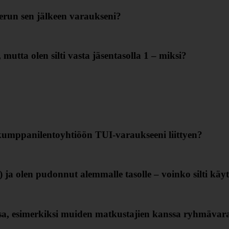
erun sen jälkeen varaukseni?
mutta olen silti vasta jäsentasolla 1 – miksi?
kumppanilentoyhtiöön TUI‑varaukseeni liittyen?
ja olen pudonnut alemmalle tasolle – voinko silti käyt
ssa, esimerkiksi muiden matkustajien kanssa ryhmävar