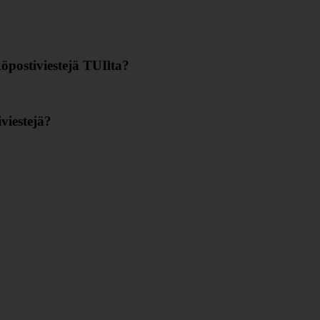
öpostiviestejä TUIlta?
viestejä?