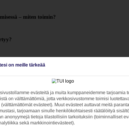
isessä – miten toimin?
ertyy?
ds Clubin alennuskoodia?
tesi on meille tärkeää
?
ivustollamme evästeitä ja muita kumppaneidemme tarjoamia to
stä on välttämättömiä, jotta verkkosivustomme toimisi luotettava
ti (välttämättömät evästeet). Muut evästeet auttavat meitä paran
etään?
ustasi, tarjoamaan sinulle henkilökohtaisesti räätälöityä sisält
 anonyymejä tietoja tilastollisiin tarkoituksiin (toiminnalliset ev
analytiikka sekä markkinointievästeet).
skoodia?