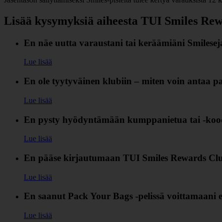
Lisää kysymyksiä aiheesta TUI Smiles Re
En näe uutta varaustani tai keräämiäni Smilesej
Lue lisää
En ole tyytyväinen klubiin – miten voin antaa pa
Lue lisää
En pysty hyödyntämään kumppanietua tai ‑kood
Lue lisää
En pääse kirjautumaan TUI Smiles Rewards Club 
Lue lisää
En saanut Pack Your Bags ‑pelissä voittamaani 
Lue lisää