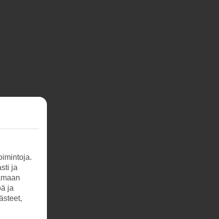
imintoja.
sti ja
tamaan
öä ja
ästeet,