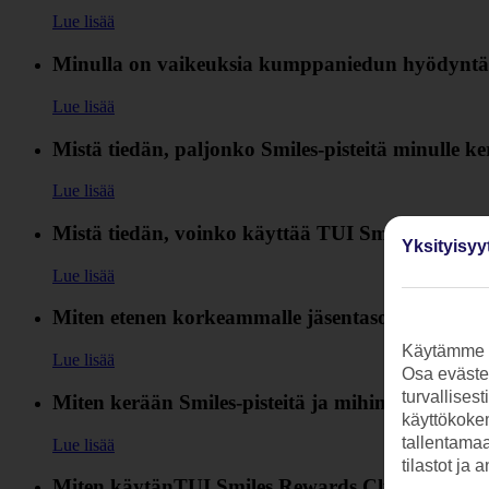
Lue lisää
Minulla on vaikeuksia kumppaniedun hyödyntäm
Lue lisää
Mistä tiedän, paljonko Smiles-pisteitä minulle k
Lue lisää
Mistä tiedän, voinko käyttää TUI Smiles Rewar
Yksityisyy
Lue lisää
Miten etenen korkeammalle jäsentasolle klubissa
Käytämme s
Lue lisää
Osa evästei
turvallises
Miten kerään Smiles-pisteitä ja mihin niitä käyt
käyttökokem
tallentamaan
Lue lisää
tilastot ja 
Miten käytänTUI Smiles Rewards Clubin tarjou