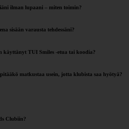
iäni ilman lupaani – miten toimin?
eena sisään varausta tehdessäni?
en käyttänyt TUI Smiles ‑etua tai koodia?
pitääkö matkustaa usein, jotta klubista saa hyötyä?
ds Clubiin?