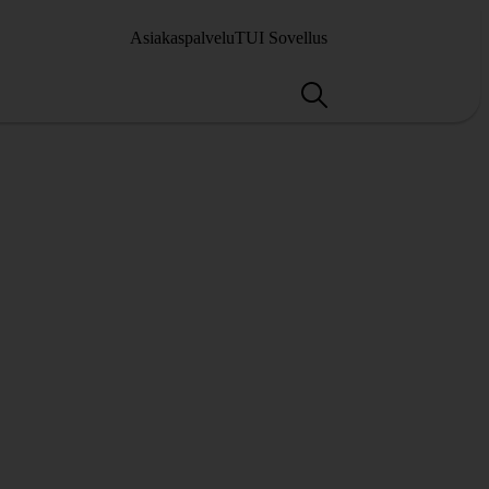
Asiakaspalvelu
TUI Sovellus