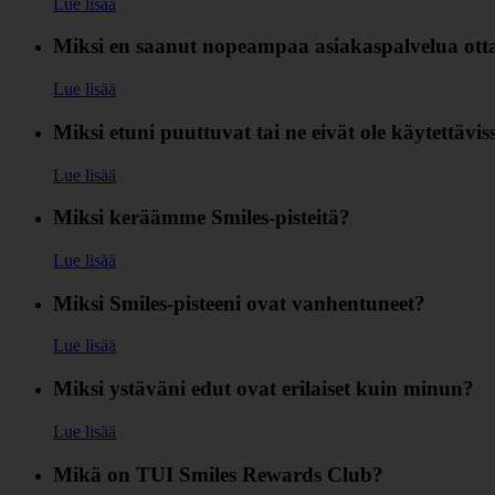
Lue lisää
Miksi en saanut nopeampaa asiakaspalvelua otta
Lue lisää
Miksi etuni puuttuvat tai ne eivät ole käytettävis
Lue lisää
Miksi keräämme Smiles-pisteitä?
Lue lisää
Miksi Smiles-pisteeni ovat vanhentuneet?
Lue lisää
Miksi ystäväni edut ovat erilaiset kuin minun?
Lue lisää
Mikä on TUI Smiles Rewards Club?