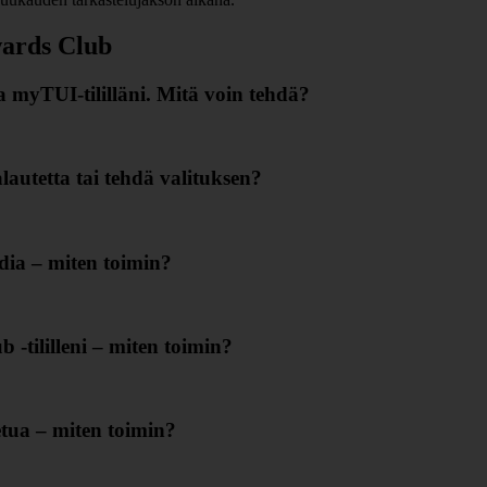
wards Club
a myTUI‑tililläni. Mitä voin tehdä?
lautetta tai tehdä valituksen?
ia – miten toimin?
‑tililleni – miten toimin?
etua – miten toimin?