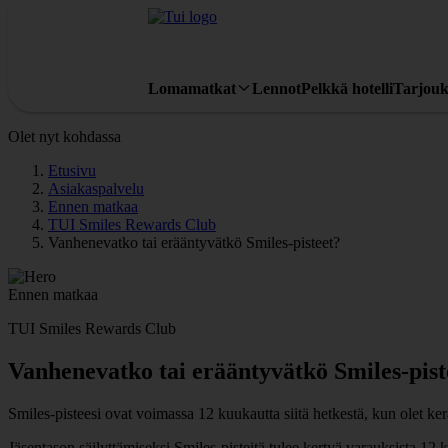
Lomamatkat
Lennot
Pelkkä hotelli
Tarjouk
Olet nyt kohdassa
Etusivu
Asiakaspalvelu
Ennen matkaa
TUI Smiles Rewards Club
Vanhenevatko tai erääntyvätkö Smiles-pisteet?
Ennen matkaa
TUI Smiles Rewards Club
Vanhenevatko tai erääntyvätkö Smiles-pist
Smiles-pisteesi ovat voimassa 12 kuukautta siitä hetkestä, kun olet ker
Jäsentason säilyttämiseksi Smiles-pisteitä tulee kertyä varauksista 12