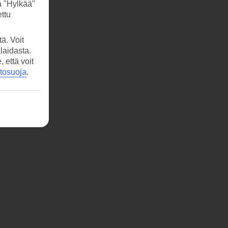
a "Hylkää"
ttu
ä. Voit
laidasta.
että voit
etosuoja
.