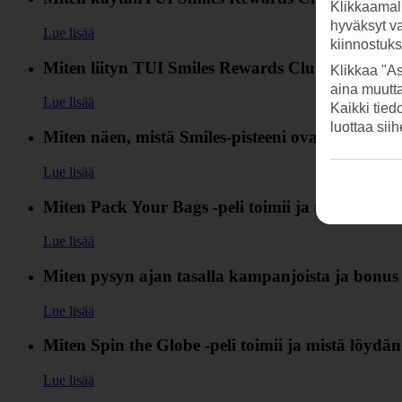
Klikkaamal
hyväksyt v
Lue lisää
kiinnostuk
Miten liityn TUI Smiles Rewards Clubiin?
Klikkaa "As
aina muutt
Lue lisää
Kaikki tied
luottaa sii
Miten näen, mistä Smiles-pisteeni ovat kertyneet
Lue lisää
Miten Pack Your Bags ‑peli toimii ja mistä löydä
Lue lisää
Miten pysyn ajan tasalla kampanjoista ja bonus 
Lue lisää
Miten Spin the Globe ‑peli toimii ja mistä löydän
Lue lisää