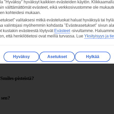
la "Hyväksy" hyväksyt kaikkien evästeiden käytön. Klikkaamall
ain välttämättömät evästeet, eikä verkkosivustomme ole mukaute
sen kohteidesi mukaan.
etukset” valitaksesi mitkä evästeluokat haluat hyväksyä tai hylät
aa valintojasi myöhemmin kohdasta "Evästeasetukset" sivun ala
ot kustakin evästeestä löytyvät
Evästeet
-sivultamme.
Haluamme, 
hen, että henkilötietosi ovat meillä turvassa. Lue
Yksityisyys ja ti
?
Hyväksy
Asetukset
Hylkää
n sen?
Smiles-pisteistä?
 sen?