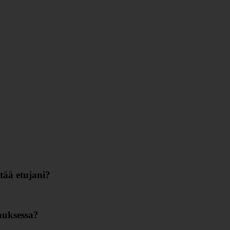
tää etujani?
auksessa?