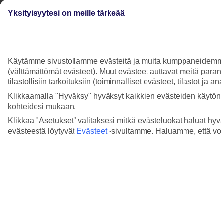
Lue lisää
Yksityisyytesi on meille tärkeää
Miksi en saanut nopeampaa asiakaspalvelua
ottaessani yhteyttä TUIhin?
Käytämme sivustollamme evästeitä ja muita kumppaneidemme tar
Lue lisää
(välttämättömät evästeet). Muut evästeet auttavat meitä para
Miksi etuni puuttuvat tai ne eivät ole
tilastollisiin tarkoituksiin (toiminnalliset evästeet, tilastot ja 
käytettävissä, vaikka olen edennyt uudelle
Klikkaamalla "Hyväksy" hyväksyt kaikkien evästeiden käytön.
tasolle?
kohteidesi mukaan.
Klikkaa "Asetukset” valitaksesi mitkä evästeluokat haluat hyv
Lue lisää
evästeestä löytyvät
Evästeet
-sivultamme.
Haluamme, että voit
Miksi keräämme Smiles-pisteitä?
Lue lisää
Miksi Smiles-pisteeni ovat vanhentuneet?
Lue lisää
Miksi ystäväni edut ovat erilaiset kuin minun?