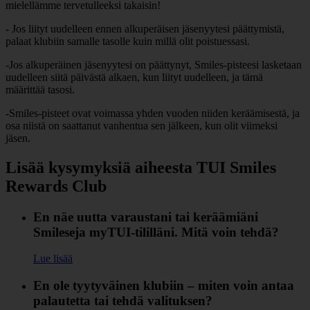
mielellämme tervetulleeksi takaisin!
- Jos liityt uudelleen ennen alkuperäisen jäsenyytesi päättymistä,
palaat klubiin samalle tasolle kuin millä olit poistuessasi.
-Jos alkuperäinen jäsenyytesi on päättynyt, Smiles-pisteesi lasketaan
uudelleen siitä päivästä alkaen, kun liityt uudelleen, ja tämä
määrittää tasosi.
-Smiles-pisteet ovat voimassa yhden vuoden niiden keräämisestä, ja
osa niistä on saattanut vanhentua sen jälkeen, kun olit viimeksi
jäsen.
Lisää kysymyksiä aiheesta TUI Smiles
Rewards Club
En näe uutta varaustani tai keräämiäni
Smileseja myTUI‑tililläni. Mitä voin tehdä?
Lue lisää
En ole tyytyväinen klubiin – miten voin antaa
palautetta tai tehdä valituksen?