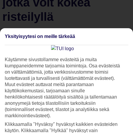
jotka voit kokea
risteilyllä
Modernia risteilyalusta kuvaillaan usein ”kelluvaksi
Yksityisyytesi on meille tärkeää
lomakeskukseksi”. Se saattaa kuulostaa liioittelulta, mutta
todellisuus on jopa jotain vielä enemmän. Erityisesti jos
katsomme mitä kaikkea laivalla voi tehdä. Listaamme kuusi
Käytämme sivustollamme evästeitä ja muita
aktiviteettia ja elämystä, joita et todennäköisesti osaa edes
kumppaneidemme tarjoamia toimintoja. Osa evästeistä
odottaa kokevasi risteilyaluksella.
on välttämättömiä, jotta verkkosivustomme toimisi
luotettavasti ja turvallisesti (välttämättömät evästeet).
Muut evästeet auttavat meitä parantamaan
Koe painottomuus vapaa
käyttökokemustasi, tarjoamaan sinulle
henkilökohtaisesti räätälöityä sisältöä ja tallentamaan
pudotus -simulaattorissa
anonyymejä tietoja tilastollisiin tarkoituksiin
(toiminnalliset evästeet, tilastot ja analytiikka sekä
markkinointievästeet).
Royal Caribbeanin Quantum-luokan laivoissa on tarjolla
Klikkaamalla "Hyväksy" hyväksyt kaikkien evästeiden
monia upeita elämyksiä. Yksi niistä on maailman
käytön. Klikkaamalla "Hylkää" hyväksyt vain