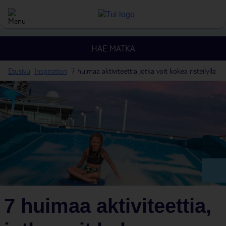
HAE MATKA
Etusivu
Inspiration
7 huimaa aktiviteettia jotka voit kokea risteilylla
7 huimaa aktiviteettia,