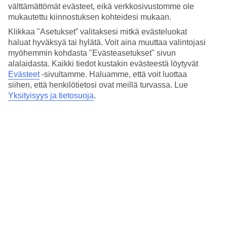
ensimmäinen vapaa pudotus -simulaattori merellä. Vaihda
välttämättömät evästeet, eikä verkkosivustomme ole
ylle lentopuku ja suojavarusteet ja seuraa ammattilaisia
mukautettu kiinnostuksen kohteidesi mukaan.
seitsemän metriä korkeaan lasiseen tuulitunneliin
Klikkaa "Asetukset” valitaksesi mitkä evästeluokat
testataksesi miltä tuntuu leijua vapaasti. Jos olet onnekas,
haluat hyväksyä tai hylätä. Voit aina muuttaa valintojasi
myöhemmin kohdasta "Evästeasetukset" sivun
ohjaaja voi tarjota sinulle jälkikäteen erilaisten volttien ja
alalaidasta. Kaikki tiedot kustakin evästeestä löytyvät
muiden kehittyneempien liikkeiden näytöksen.
Evästeet
-sivultamme.
Haluamme, että voit luottaa
siihen, että henkilötietosi ovat meillä turvassa. Lue
Yksityisyys ja tietosuoja
.
Kartingrata risteilyaluksella
Uudella Norwegian Bliss -aluksella on maailman suurin
merellä oleva kartingrata. Se on rakennettu kahteen tasoon
aluksen peräosaan ja siinä on tilaa kymmenelle
sähkökäyttöiselle kartingautolle. Enimmäisnopeus on 65
km/h ja autoissa on neljä nopeusasetusta: aloittelijoille,
keskitasoisille ja edistyneille kuljettajille, sekä vielä ”turbo
boost” ohituskierrosta varten.