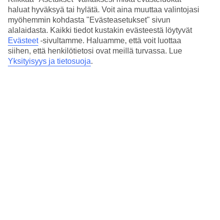
haluat hyväksyä tai hylätä. Voit aina muuttaa valintojasi
1. Kosteuta
myöhemmin kohdasta "Evästeasetukset" sivun
alalaidasta. Kaikki tiedot kustakin evästeestä löytyvät
Evästeet
-sivultamme.
Haluamme, että voit luottaa
Pitkillä lennoilla panostan aina ihoni hyvinvointiin. Haluan
siihen, että henkilötietosi ovat meillä turvassa. Lue
että ihoni voi hyvin ja pysyy kosteutettuna koko lennon ajan.
Yksityisyys ja tietosuoja
.
Iho kannattaa kuoria ja rasvata kunnolla ennen lentoa. Ja
kasvoja ja käsiä on helppo rasvata lennon aikanakin.
Kannattaa kuitenkin muistaa, että turvatarkastuksen läpi voi
viedä nesteitä matkustamoon korkeintaan sadan millilitran
pakkauksissa.
2. Raikasta
Jos lähdet pitkälle lennolle meikattuna, kannattaa pyyhkäistä
meikit pois ennen nukkumista. Lentokoneessa parhaiten
toimivat puhdistuspyyhkeet, jotka ovat käteviä myös
muuhun raikastamiseen. Itse olen koukussa