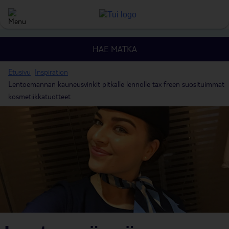
HAE MATKA
Etusivu
Inspiration
Lentoemannan kauneusvinkit pitkalle lennolle tax freen suosituimmat
kosmetiikkatuotteet