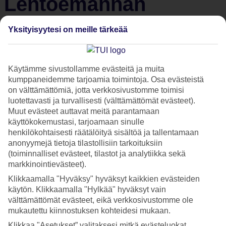
Lentoemännän
kauneusvinkit pitkälle
Yksityisyytesi on meille tärkeää
lennolle + tax freen
Käytämme sivustollamme evästeitä ja muita
suosituimmat
kumppaneidemme tarjoamia toimintoja. Osa evästeistä
on välttämättömiä, jotta verkkosivustomme toimisi
kosmetiikkatuotteet
luotettavasti ja turvallisesti (välttämättömät evästeet).
Muut evästeet auttavat meitä parantamaan
käyttökokemustasi, tarjoamaan sinulle
Lentokoneissa sisäilman kosteus saattaa olla vain 15
henkilökohtaisesti räätälöityä sisältöä ja tallentamaan
prosenttia, kun normaalisti huoneilmassa se on yli 40
anonyymejä tietoja tilastollisiin tarkoituksiin
(toiminnalliset evästeet, tilastot ja analytiikka sekä
prosenttia. Erityisesti pitkillä, yli 10 tuntia kestävillä lennoilla,
markkinointievästeet).
iho joutuukin kovalle koetukselle. Miten siis lentoemännät
Klikkaamalla "Hyväksy" hyväksyt kaikkien evästeiden
onnistuvatkaan pysymään aina niin hehkeinä? TUI flyn
käytön. Klikkaamalla "Hylkää" hyväksyt vain
lentoemäntänä työskentelevä Yasmin paljastaa nyt parhaat
välttämättömät evästeet, eikä verkkosivustomme ole
vinkkinsä kuivaa lentokoneilmaa vastaan.
mukautettu kiinnostuksen kohteidesi mukaan.
Klikkaa "Asetukset” valitaksesi mitkä evästeluokat