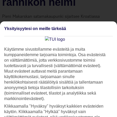
rannikon helmi
Pieni Makarskan satamakaupunki sijaitsee Kroatiassa
majesteettisen vuoriston ja turkoosin meren välissä. Lähde
Yksityisyytesi on meille tärkeää
mukaan matkalle tähän Dalmatian rannikon lomahelmeen.
Monet ovat jo löytäneet täältä lomaparatiisinsa.
Käytämme sivustollamme evästeitä ja muita
Pieni
Makarska
sijaitsee
Kroatian
rannikolla suurempien
kumppaneidemme tarjoamia toimintoja. Osa evästeistä
Splitin
ja
Dubrovnikin
kaupunkien välissä. Täällä voit uida
on välttämättömiä, jotta verkkosivustomme toimisi
luotettavasti ja turvallisesti (välttämättömät evästeet).
kristallinkirkkaassa vedessä ja levittää rantapyyhkeesi pitkälle
Muut evästeet auttavat meitä parantamaan
valkealle pikkukivirannalle. Pimeän laskeutuessa kaupungin
käyttökokemustasi, tarjoamaan sinulle
ylle voit vaellella kujien mukulakivikaduilla ja nauttia aitoa
henkilökohtaisesti räätälöityä sisältöä ja tallentamaan
dalmatialaista ruokaa viihtyisissä tavernoissa.
anonyymejä tietoja tilastollisiin tarkoituksiin
(toiminnalliset evästeet, tilastot ja analytiikka sekä
markkinointievästeet).
– Ruoka on Makarskassa erityisen hyvää. Oma suosikkini on
Klikkaamalla "Hyväksy" hyväksyt kaikkien evästeiden
Pašticada, joka on perinteisesti dalmatialaisittain
käytön. Klikkaamalla "Hylkää" hyväksyt vain
valmistettua lihaa, kroatialainen Elvis Butkovic sanoo.