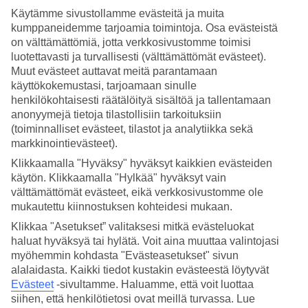
6 kokemisen arvoista
Käytämme sivustollamme evästeitä ja muita
kumppaneidemme tarjoamia toimintoja. Osa evästeistä
asiaa
on välttämättömiä, jotta verkkosivustomme toimisi
luotettavasti ja turvallisesti (välttämättömät evästeet).
Muut evästeet auttavat meitä parantamaan
Historiaa, kauniita maisemia, hyvää ruokaa ja ihania rantoja -
käyttökokemustasi, tarjoamaan sinulle
ei ihme, että Välimeren alue on kesälomien suosikkikohde.
henkilökohtaisesti räätälöityä sisältöä ja tallentamaan
Tutustu kuuteen kokemisen arvoiseen asiaan Välimeren
anonyymejä tietoja tilastollisiin tarkoituksiin
(toiminnalliset evästeet, tilastot ja analytiikka sekä
risteilyllä.
markkinointievästeet).
Klikkaamalla "Hyväksy" hyväksyt kaikkien evästeiden
Näe Välimeren alue uusin
käytön. Klikkaamalla "Hylkää" hyväksyt vain
silmin mereltä käsin
välttämättömät evästeet, eikä verkkosivustomme ole
mukautettu kiinnostuksen kohteidesi mukaan.
Klikkaa "Asetukset” valitaksesi mitkä evästeluokat
Gibraltar
. Maailmankuulu maamerkki on yksi pakollisista
haluat hyväksyä tai hylätä. Voit aina muuttaa valintojasi
vierailukohteista. Kannattaa kuitenkin jatkaa matkaa
myöhemmin kohdasta "Evästeasetukset" sivun
alalaidasta. Kaikki tiedot kustakin evästeestä löytyvät
hieman kauemmas Main Streetin turistiliikkeistä Upper
Evästeet
-sivultamme.
Haluamme, että voit luottaa
Townin pienille kujille, joissa eurooppalainen ja
siihen, että henkilötietosi ovat meillä turvassa. Lue