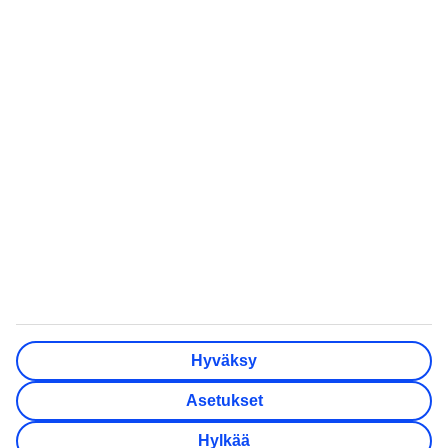
Kaikki lomamatkat
Pakkauslista rantalomalle
Kaikki matkatarjoukset
Matkarattaat
lentokoneeseen
Pakettimatkat
Kreetan nähtävyydet
Pelkät lennot
Minne matkustaa
All Inclusive -matkat
Häämatkat
Lämpötilaopas
Eläkeläisten matkat
TUI Finland Oy Ab on osa pohjoismaalaista
matkailukonsernia TUI Nordicia, johon kuuluu myös TUI
Sverige, TUI Norge, TUI Danmark, Nazar ja lentoyhtiö TUIfly
Hyväksy
Nordic. TUI Nordic on osa TUI Groupia. Osoite:
Konepajankuja 3, 00510 Helsinki.
Asetukset
Asiakaspalvelun puhelinnumero 09 231 000 10 (pvm/mpm).
Y-tunnus 0709785-3.
Hylkää