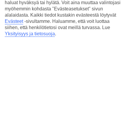
haluat hyväksyä tai hylätä. Voit aina muuttaa valintojasi
myöhemmin kohdasta "Evästeasetukset" sivun
Minne ensimmäinen
alalaidasta. Kaikki tiedot kustakin evästeestä löytyvät
ulkomaanmatkasi suuntautui?
Evästeet
-sivultamme.
Haluamme, että voit luottaa
siihen, että henkilötietosi ovat meillä turvassa. Lue
Yksityisyys ja tietosuoja
.
- Olin 7-vuotias, kun kummitätini kutsui minut luokseen
Ugandaan. Lähdimme keskeltä Suomen talvea ja
laskeuduimme keskelle kesää Nairobin lentokentälle.
Ajoimme maastoautolla tätini luo ja ihan oikeat seeprat ja
kirahvit juoksentelivat tien pientareilla. Ajattelin että vau,
maailmassa on paljon nähtävää – ja sain matkakärpäsen
pureman.
Miksi tykkäät matkustella? Mikä
matkailussa on parasta?
- Matkailussa on parasta seikkailun tunne. Olen kiinnostunut