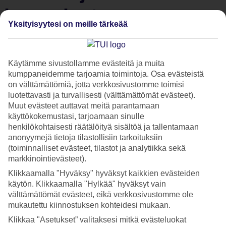
lumosivat
Yksityisyytesi on meille tärkeää
sukellusyritys Raya
Diversin johtajan
Käytämme sivustollamme evästeitä ja muita
kumppaneidemme tarjoamia toimintoja. Osa evästeistä
on välttämättömiä, jotta verkkosivustomme toimisi
Snorklaus- ja sukelluskeskus Raya Diversin toimitusjohtaja
luotettavasti ja turvallisesti (välttämättömät evästeet).
Jiri Wickström rakastaa matkailuun liittyvää vapauden ja
Muut evästeet auttavat meitä parantamaan
käyttökokemustasi, tarjoamaan sinulle
seikkailun tunnetta.
henkilökohtaisesti räätälöityä sisältöä ja tallentamaan
anonyymejä tietoja tilastollisiin tarkoituksiin
Lähtöselvitys
(toiminnalliset evästeet, tilastot ja analytiikka sekä
markkinointievästeet).
Klikkaamalla "Hyväksy" hyväksyt kaikkien evästeiden
Kuka:
Jiri Wickström,
Thaimaassa
toimivan snorklaus- ja
käytön. Klikkaamalla "Hylkää" hyväksyt vain
sukelluskeskus Raya Diversin toimitusjohtaja
välttämättömät evästeet, eikä verkkosivustomme ole
Mikä saa lomalla hymyilemään:
Vapaus ja samanhenkiset
mukautettu kiinnostuksen kohteidesi mukaan.
ihmiset
Klikkaa "Asetukset” valitaksesi mitkä evästeluokat