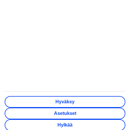
Kaikki matkatarjoukset
Matkarattaat
lentokoneeseen
Pakettimatkat
Kreetan nähtävyydet
Pelkät lennot
Minne matkustaa
All Inclusive -matkat
Häämatkat
Lämpötilaopas
Eläkeläisten matkat
TUI Finland Oy Ab on osa pohjoismaalaista
matkailukonsernia TUI Nordicia, johon kuuluu myös TUI
Sverige, TUI Norge, TUI Danmark, Nazar ja lentoyhtiö TUIfly
Hyväksy
Nordic. TUI Nordic on osa TUI Groupia. Osoite:
Konepajankuja 3, 00510 Helsinki.
Asetukset
Asiakaspalvelun puhelinnumero 09 231 000 10 (pvm/mpm).
Y-tunnus 0709785-3.
Hylkää