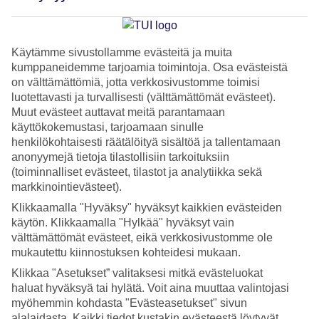
koriste-esinettä kotiin tai ainutlaatuista vaatekappaletta,
Thaimaa tarjoaa ostettavaa jokaiselle. Maassa yhdistyvät
perinteinen käsityö, moderni design ja markkinakulttuuri
Käytämme sivustollamme evästeitä ja muita
tavalla, joka tekee shoppailusta jo elämyksen itsessään.
kumppaneidemme tarjoamia toimintoja. Osa evästeistä
Kokosimme tähän artikkeliin 15 vinkkiä Thaimaan tuliaisiin
on välttämättömiä, jotta verkkosivustomme toimisi
luotettavasti ja turvallisesti (välttämättömät evästeet).
ja ostoksiin, jotka todella välittävät maan eksoottisen
Muut evästeet auttavat meitä parantamaan
tunnelman kotiin asti.
käyttökokemustasi, tarjoamaan sinulle
henkilökohtaisesti räätälöityä sisältöä ja tallentamaan
anonyymejä tietoja tilastollisiin tarkoituksiin
Teksti:
Katriina
(toiminnalliset evästeet, tilastot ja analytiikka sekä
Päivitetty: 29.6.2026
markkinointievästeet).
Klikkaamalla "Hyväksy" hyväksyt kaikkien evästeiden
1. Thai-silkki
käytön. Klikkaamalla "Hylkää" hyväksyt vain
välttämättömät evästeet, eikä verkkosivustomme ole
mukautettu kiinnostuksen kohteidesi mukaan.
Ylellisen pehmeää, luonnollisen kiiltävää ja upeissa väreissä
Klikkaa "Asetukset” valitaksesi mitkä evästeluokat
hohtavaa thai-silkkiä saa kaikkialta Thaimaasta. Suuremmissa
haluat hyväksyä tai hylätä. Voit aina muuttaa valintojasi
lomakohteissa sijaitsevat Jim Thompsonin myymälät ovat
myöhemmin kohdasta "Evästeasetukset" sivun
alalaidasta. Kaikki tiedot kustakin evästeestä löytyvät