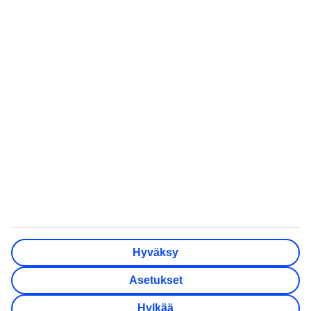
Kaikki lomamatkat
Pakkauslista rantalomalle
Kaikki matkatarjoukset
Matkarattaat
lentokoneeseen
Pakettimatkat
Kreetan nähtävyydet
Pelkät lennot
Minne matkustaa
All Inclusive -matkat
Häämatkat
Lämpötilaopas
Eläkeläisten matkat
TUI Finland Oy Ab on osa pohjoismaalaista
matkailukonsernia TUI Nordicia, johon kuuluu myös TUI
Sverige, TUI Norge, TUI Danmark, Nazar ja lentoyhtiö TUIfly
Hyväksy
Nordic. TUI Nordic on osa TUI Groupia. Osoite:
Konepajankuja 3, 00510 Helsinki.
Asetukset
Asiakaspalvelun puhelinnumero 09 231 000 10 (pvm/mpm).
Y-tunnus 0709785-3.
Hylkää