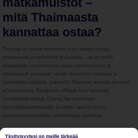
matkamuistot –
mitä Thaimaasta
kannattaa ostaa?
Thaimaa on paljon enemmän kuin upeita rantoja,
temppeleitä ja herkullista thairuokaa – se on myös
shoppailijan unelmakohde, jossa markkinakojut ja
pikkukaupat pursuavat värejä, eksoottisia tuoksuja ja
taidokkaita käsitöitä. Jokaisella Thaimaan alueella on omat
erikoisuutensa: Bangkokin vilkkaat torit tarjoavat
trendikkäitä löytöjä, Chiang Mai tunnetaan
käsityöläisperinteestään ja etelän saarilta löytyy
luonnonmateriaaleista valmistettuja tuotteita.
Olitpa sitten etsimässä pientä
Thaimaan
tuliaista ystävälle,
Yksityisyytesi on meille tärkeää