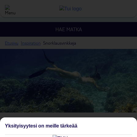
HAE MATKA
Etusivu
Inspiration
Snorklausvinkkeja
Snorklausvinkkejä
Yksityisyytesi on meille tärkeää