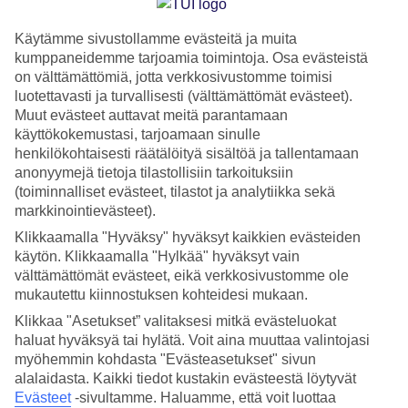
Snorklaus on mukava loma-aktiviteetti, jota jokainen voi
kokeilla - niin nuoret, vanhat, merileijonat kuin maaravut.
Käytämme sivustollamme evästeitä ja muita
kumppaneidemme tarjoamia toimintoja. Osa evästeistä
Tässä muutamia vinkkejä lomakohteista, jonne kannattaa
on välttämättömiä, jotta verkkosivustomme toimisi
suunnata tutustumaan vedenpinnan alaiseen maailmaan.
luotettavasti ja turvallisesti (välttämättömät evästeet).
Muut evästeet auttavat meitä parantamaan
käyttökokemustasi, tarjoamaan sinulle
Snorklaus Välimerellä
henkilökohtaisesti räätälöityä sisältöä ja tallentamaan
anonyymejä tietoja tilastollisiin tarkoituksiin
(toiminnalliset evästeet, tilastot ja analytiikka sekä
Välimerellä on muutama paikka ylitse
markkinointievästeet).
muiden.
Kyproksen
kristallinkirkas vesi sopii erinomaisesti
Klikkaamalla "Hyväksy" hyväksyt kaikkien evästeiden
vasta-alkajille ja
Kroatiassa
on hyvä näkyvyys kauniiden
käytön. Klikkaamalla "Hylkää" hyväksyt vain
pyörökivirantojen ansiosta. Voit nähdä esimerkiksi
välttämättömät evästeet, eikä verkkosivustomme ole
trumpettikaloja tai jos käy oikein hyvä tuuri, valkopilkullisen
mukautettu kiinnostuksen kohteidesi mukaan.
mustekalan, joka naamioituu hienosti ympäristöönsä.
Klikkaa "Asetukset” valitaksesi mitkä evästeluokat
haluat hyväksyä tai hylätä. Voit aina muuttaa valintojasi
myöhemmin kohdasta "Evästeasetukset" sivun
Pinnan alla maailman ympäri
alalaidasta. Kaikki tiedot kustakin evästeestä löytyvät
Evästeet
-sivultamme.
Haluamme, että voit luottaa