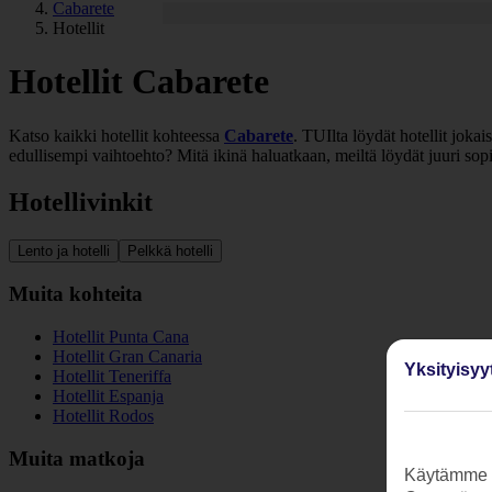
Cabarete
Hotellit
Hotellit Cabarete
Katso kaikki hotellit kohteessa
Cabarete
. TUIlta löydät hotellit joka
edullisempi vaihtoehto? Mitä ikinä haluatkaan, meiltä löydät juuri sop
Hotellivinkit
Lento ja hotelli
Pelkkä hotelli
Muita kohteita
Hotellit Punta Cana
Hotellit Gran Canaria
Yksityisyy
Hotellit Teneriffa
Hotellit Espanja
Hotellit Rodos
Muita matkoja
Käytämme s