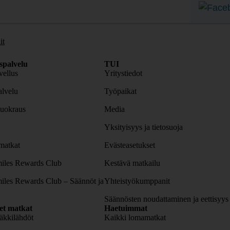
it
spalvelu
TUI
ellus
Yritystiedot
lvelu
Työpaikat
uokraus
Media
Yksityisyys ja tietosuoja
atkat
Evästeasetukset
iles Rewards Club
Kestävä matkailu
iles Rewards Club – Säännöt ja
Yhteistyökumppanit
Säännösten noudattaminen ja eettisyys
set matkat
Haetuimmat
äkkilähdöt
Kaikki lomamatkat