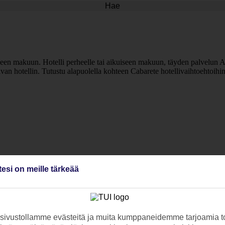
Hae
iseen makuun. Hotelli perheelle tai aikuiseen makuun, täyden palvelun All
ivan hotellin. Tutustu alapuolella kohteen Cabarete hotellivaihtoehtoihi
tesi on meille tärkeää
ivustollamme evästeitä ja muita kumppaneidemme tarjoamia to