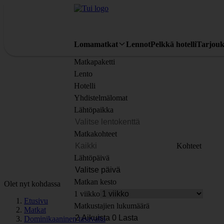
Lomamatkat
Lennot
Pelkkä hotelli
Tarjouk
Matkapaketti
Lento
Hotelli
Yhdistelmälomat
Lähtöpaikka
Matkakohteet
Kohteet
Lähtöpäivä
Matkan kesto
Olet nyt kohdassa
1 viikko
Etusivu
Matkustajien lukumäärä
Matkat
Dominikaaninen tasavalta