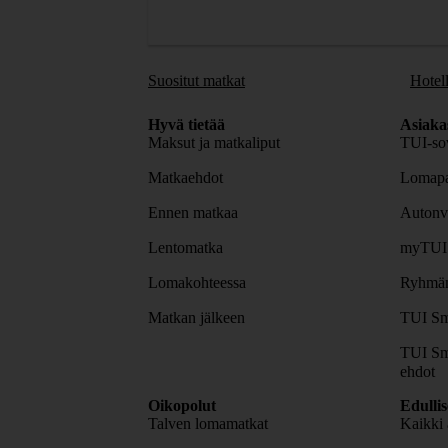
Suositut matkat
Hotell
Hyvä tietää
Asiaka
Maksut ja matkaliput
TUI-sov
Matkaehdot
Lomapa
Ennen matkaa
Autonv
Lentomatka
myTUI
Lomakohteessa
Ryhmäm
Matkan jälkeen
TUI Sm
TUI Sm
ehdot
Oikopolut
Edulli
Talven lomamatkat
Kaikki 