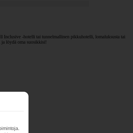
 Inclusive -hotelli tai tunnelmallinen pikkuhotelli, lomaluksusta tai
n ja löydä oma suosikkisi!
imintoja.