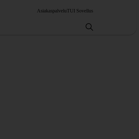
Asiakaspalvelu
TUI Sovellus