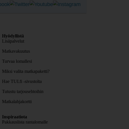
Hyödyllistä
Lisäpalvelut
Matkavakuutus
Turvaa lomallesi
Miksi valita matkapaketti?
Hae TUI.fi -sivustolta
Tutustu tarjousehtoihin
Matkalahjakortti
Inspiraatiota
Pakkauslista rantalomalle