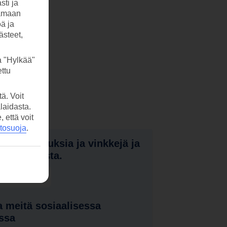
sti ja
tamaan
öä ja
ästeet,
a "Hylkää"
ttu
ä. Voit
laidasta.
että voit
etosuoja
.
nota tarjouksia ja vinkkejä ja
a uutuuksista.
laa uutiskirje
 meitä sosiaalisessa
ssa