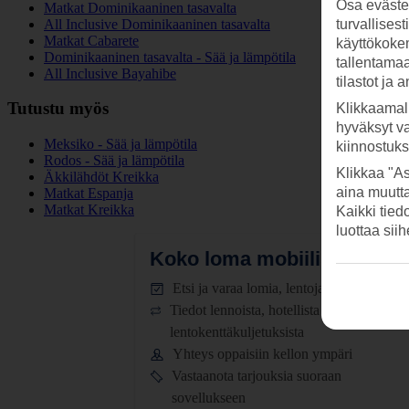
Osa evästei
Matkat Dominikaaninen tasavalta
All Inclusive Dominikaaninen tasavalta
turvallises
Matkat Cabarete
käyttökokem
Dominikaaninen tasavalta - Sää ja lämpötila
tallentamaan
All Inclusive Bayahibe
tilastot ja 
Tutustu myös
Klikkaamal
hyväksyt v
Meksiko - Sää ja lämpötila
kiinnostuk
Rodos - Sää ja lämpötila
Klikkaa "As
Äkkilähdöt Kreikka
aina muutt
Matkat Espanja
Matkat Kreikka
Kaikki tied
luottaa sii
Koko loma mobiilissa.
Lataa
Etsi ja varaa lomia, lentoja ja hotelleja
Tiedot lennoista, hotellista ja
lentokenttäkuljetuksista
Yhteys oppaisiin kellon ympäri
Vastaanota tarjouksia suoraan
sovellukseen