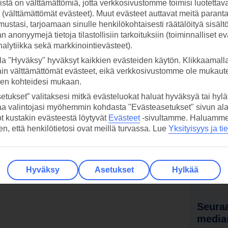
stä on välttämättömiä, jotta verkkosivustomme toimisi luotettava
ti (välttämättömät evästeet). Muut evästeet auttavat meitä paran
ustasi, tarjoamaan sinulle henkilökohtaisesti räätälöityä sisält
 anonyymejä tietoja tilastollisiin tarkoituksiin (toiminnalliset ev
analytiikka sekä markkinointievästeet).
la "Hyväksy" hyväksyt kaikkien evästeiden käytön. Klikkaamall
ain välttämättömät evästeet, eikä verkkosivustomme ole mukaute
sen kohteidesi mukaan.
etukset” valitaksesi mitkä evästeluokat haluat hyväksyä tai hylät
aa valintojasi myöhemmin kohdasta "Evästeasetukset" sivun ala
ot kustakin evästeestä löytyvät
Evästeet
-sivultamme.
Haluamme, 
hen, että henkilötietosi ovat meillä turvassa. Lue
Yksityisyys ja ti
 TUI-sovellus nyt!
Vastaa
tietoj
Lataa sovellus kätevästi lukemalla
Hyväksy
Asetukset
Hylkää
QR-koodi puhelimesi kameralla.
Ti
Seuraa
media