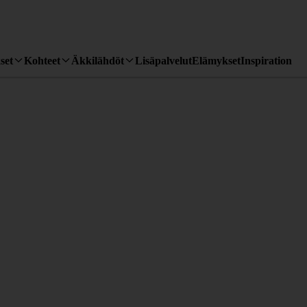
set
Kohteet
Äkkilähdöt
Lisäpalvelut
Elämykset
Inspiration