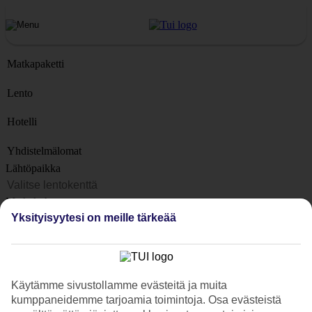
Matkapaketti
Lento
Hotelli
Yhdistelmälomat
Lähtöpaikka
Matkakohteet
Yksityisyytesi on meille tärkeää
Kohteet
Lähtöpäivä
Matkan kesto
Käytämme sivustollamme evästeitä ja muita
1 viikko
kumppaneidemme tarjoamia toimintoja. Osa evästeistä
Matkustajien lukumäärä