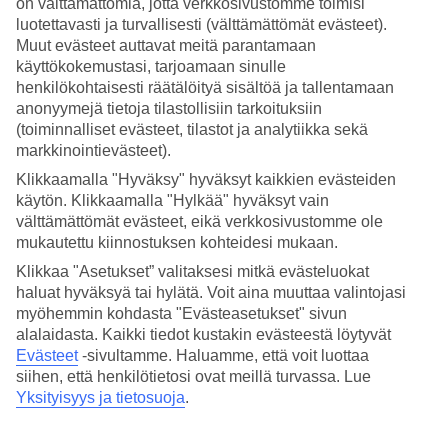
on välttämättömiä, jotta verkkosivustomme toimisi
luotettavasti ja turvallisesti (välttämättömät evästeet).
Hae
Muut evästeet auttavat meitä parantamaan
käyttökokemustasi, tarjoamaan sinulle
henkilökohtaisesti räätälöityä sisältöä ja tallentamaan
anonyymejä tietoja tilastollisiin tarkoituksiin
Olet nyt kohdassa
(toiminnalliset evästeet, tilastot ja analytiikka sekä
markkinointievästeet).
Etusivu
Matkat
Klikkaamalla "Hyväksy" hyväksyt kaikkien evästeiden
Dominikaaninen tasavalta
käytön. Klikkaamalla "Hylkää" hyväksyt vain
Cabarete
välttämättömät evästeet, eikä verkkosivustomme ole
All Inclusive
mukautettu kiinnostuksen kohteidesi mukaan.
All Inclusive Cabarete
Klikkaa "Asetukset” valitaksesi mitkä evästeluokat
haluat hyväksyä tai hylätä. Voit aina muuttaa valintojasi
myöhemmin kohdasta "Evästeasetukset" sivun
Merenrantakohde
Cabarete
sijaitsee
Dominikaanisessa
alalaidasta. Kaikki tiedot kustakin evästeestä löytyvät
tasavallassa
ja täällä voit valita kahdesta eri All Inclusive -hotellista.
Evästeet
-sivultamme.
Haluamme, että voit luottaa
All Inclusive -hotelleissa ruoka ja juoma sisältyvät hintaan, joten voit
siihen, että henkilötietosi ovat meillä turvassa. Lue
vain keskittyä lomailuun. Tutustu alapuolella oleviin All Inclusive -
hotelleihimme ja varaa unelmiesi loma!
Yksityisyys ja tietosuoja
.
Hotellivinkit