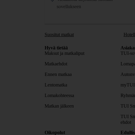
sovellukseen
Suositut matkat
Hotell
Hyvä tietää
Asiaka
Maksut ja matkaliput
TUI-sov
Matkaehdot
Lomapa
Ennen matkaa
Autonv
Lentomatka
myTUI
Lomakohteessa
Ryhmäm
Matkan jälkeen
TUI Sm
TUI Sm
ehdot
Oikopolut
Edulli