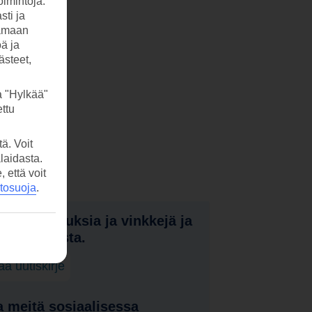
imintoja.
sti ja
tamaan
öä ja
ästeet,
a "Hylkää"
ttu
ä. Voit
laidasta.
että voit
etosuoja
.
nota tarjouksia ja vinkkejä ja
a uutuuksista.
laa uutiskirje
 meitä sosiaalisessa