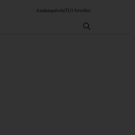
Asiakaspalvelu
TUI Sovellus