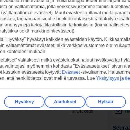
ivustollamme evästeitä ja muita kumppaneidemme tarjoamia to
stä on välttämättömiä, jotta verkkosivustomme toimisi luotettava
ti (välttämättömät evästeet). Muut evästeet auttavat meitä paran
ustasi, tarjoamaan sinulle henkilökohtaisesti räätälöityä sisält
 anonyymejä tietoja tilastollisiin tarkoituksiin (toiminnalliset ev
analytiikka sekä markkinointievästeet).
la "Hyväksy" hyväksyt kaikkien evästeiden käytön. Klikkaamall
ain välttämättömät evästeet, eikä verkkosivustomme ole mukaute
sen kohteidesi mukaan.
etukset” valitaksesi mitkä evästeluokat haluat hyväksyä tai hylät
aa valintojasi myöhemmin kohdasta "Evästeasetukset" sivun ala
ot kustakin evästeestä löytyvät
Evästeet
-sivultamme.
Haluamme, 
hen, että henkilötietosi ovat meillä turvassa. Lue
Yksityisyys ja ti
 TUI-sovellus nyt!
Vastaa
tietoj
Lataa sovellus kätevästi lukemalla
Hyväksy
Asetukset
Hylkää
QR-koodi puhelimesi kameralla.
Ti
Seuraa