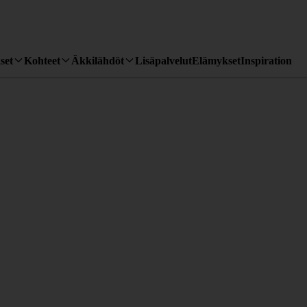
set
Kohteet
Äkkilähdöt
Lisäpalvelut
Elämykset
Inspiration