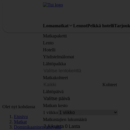
Lomamatkat
Lennot
Pelkkä hotelli
Tarjouk
Matkapaketti
Lento
Hotelli
Yhdistelmälomat
Lähtöpaikka
Matkakohteet
Kohteet
Lähtöpäivä
Matkan kesto
Olet nyt kohdassa
1 viikko
Etusivu
Matkustajien lukumäärä
Matkat
Dominikaaninen tasavalta