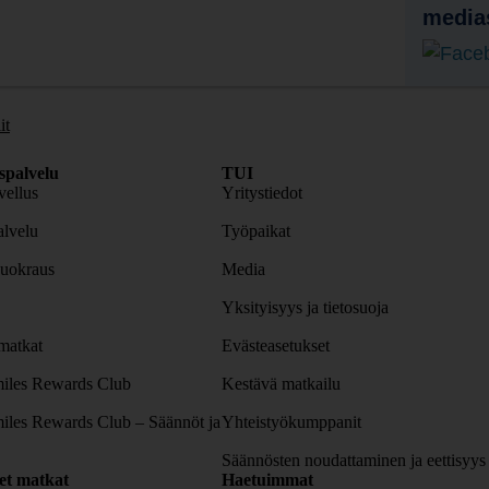
media
it
spalvelu
TUI
ellus
Yritystiedot
lvelu
Työpaikat
uokraus
Media
Yksityisyys ja tietosuoja
atkat
Evästeasetukset
iles Rewards Club
Kestävä matkailu
iles Rewards Club – Säännöt ja
Yhteistyökumppanit
Säännösten noudattaminen ja eettisyys
set matkat
Haetuimmat