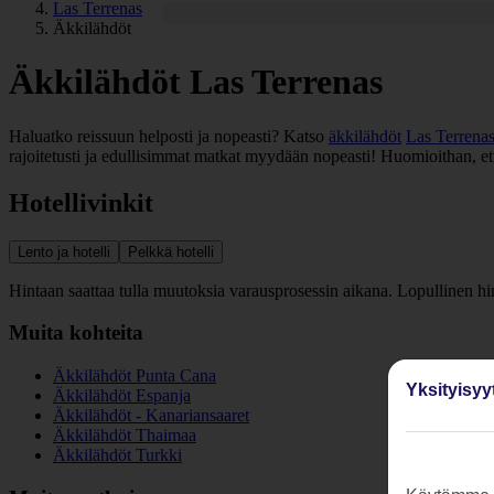
Las Terrenas
Äkkilähdöt
Äkkilähdöt Las Terrenas
Haluatko reissuun helposti ja nopeasti? Katso
äkkilähdöt
Las Terrenas
rajoitetusti ja edullisimmat matkat myydään nopeasti! Huomioithan, ett
Hotellivinkit
Lento ja hotelli
Pelkkä hotelli
Hintaan saattaa tulla muutoksia varausprosessin aikana. Lopullinen h
Muita kohteita
Äkkilähdöt Punta Cana
Yksityisyy
Äkkilähdöt Espanja
Äkkilähdöt - Kanariansaaret
Äkkilähdöt Thaimaa
Äkkilähdöt Turkki