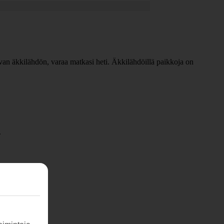
opivan äkkilähdön, varaa matkasi heti. Äkkilähdöillä paikkoja on
.