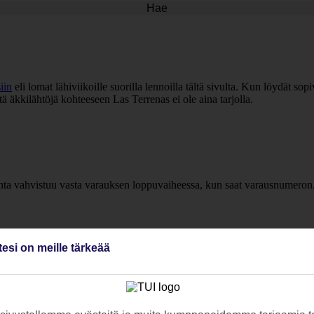
Hae
iin
eli lomat lähiviikoille suorilla lennoilla tältä sivulta. Kun löydät s
ä äkkilähtöjä kohteeseen Las Terrenas ei ole aina tarjolla.
inta vahvistuu vasta varauksen loppuvaiheessa, kun saat varausnumeron
tesi on meille tärkeää