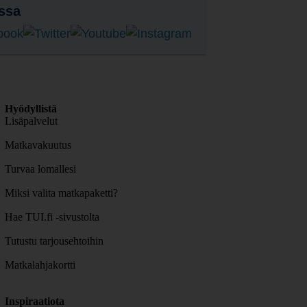
ssa
Hyödyllistä
Lisäpalvelut
Matkavakuutus
Turvaa lomallesi
Miksi valita matkapaketti?
Hae TUI.fi -sivustolta
Tutustu tarjousehtoihin
Matkalahjakortti
Inspiraatiota