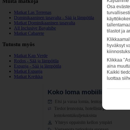
Muita matkoja
Käytämme s
Osa evästei
Matkat Las Terrenas
turvallises
Dominikaaninen tasavalta - Sää ja lämpötila
käyttökokem
Matkat Dominikaaninen tasavalta
tallentamaan
All Inclusive Bayahibe
tilastot ja 
Matkat Cabarete
Klikkaamal
Tutustu myös
hyväksyt v
kiinnostuk
Matkat Kap Verde
Klikkaa "As
Rodos - Sää ja lämpötila
Espanja - Sää ja lämpötila
aina muutt
Matkat Espanja
Kaikki tied
Matkat Kreikka
luottaa sii
Koko loma mobiilissa.
Lataa
Etsi ja varaa lomia, lentoja ja hotelleja
Tiedot lennoista, hotellista ja
lentokenttäkuljetuksista
Yhteys oppaisiin kellon ympäri
Vastaanota tarjouksia suoraan